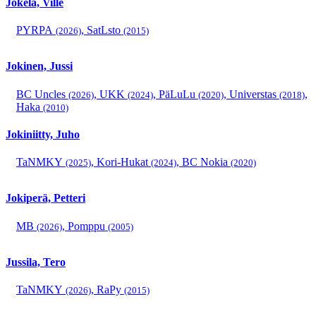
Jokela, Ville
PYRPA
,
SatLsto
(2026)
(2015)
Jokinen, Jussi
BC Uncles
,
UKK
,
PäLuLu
,
Universtas
,
(2026)
(2024)
(2020)
(2018)
Haka
(2010)
Jokiniitty, Juho
TaNMKY
,
Kori-Hukat
,
BC Nokia
(2025)
(2024)
(2020)
Jokiperä, Petteri
MB
,
Pomppu
(2026)
(2005)
Jussila, Tero
TaNMKY
,
RaPy
(2026)
(2015)