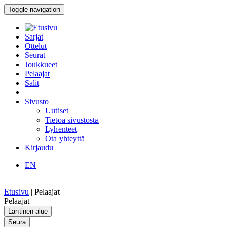
Toggle navigation
Sarjat
Ottelut
Seurat
Joukkueet
Pelaajat
Salit
Sivusto
Uutiset
Tietoa sivustosta
Lyhenteet
Ota yhteyttä
Kirjaudu
EN
Etusivu
|
Pelaajat
Pelaajat
Läntinen alue
Seura