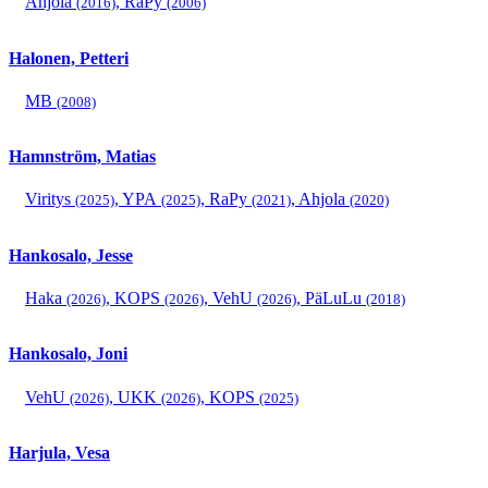
Ahjola
,
RaPy
(2016)
(2006)
Halonen, Petteri
MB
(2008)
Hamnström, Matias
Viritys
,
YPA
,
RaPy
,
Ahjola
(2025)
(2025)
(2021)
(2020)
Hankosalo, Jesse
Haka
,
KOPS
,
VehU
,
PäLuLu
(2026)
(2026)
(2026)
(2018)
Hankosalo, Joni
VehU
,
UKK
,
KOPS
(2026)
(2026)
(2025)
Harjula, Vesa