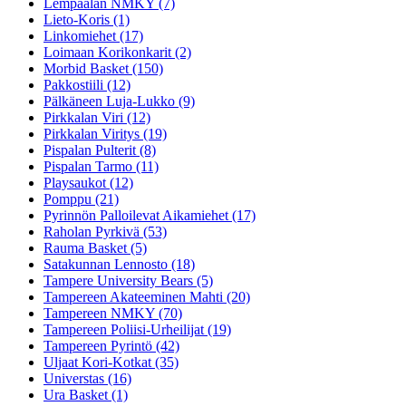
Lempäälän NMKY (7)
Lieto-Koris (1)
Linkomiehet (17)
Loimaan Korikonkarit (2)
Morbid Basket (150)
Pakkostiili (12)
Pälkäneen Luja-Lukko (9)
Pirkkalan Viri (12)
Pirkkalan Viritys (19)
Pispalan Pulterit (8)
Pispalan Tarmo (11)
Playsaukot (12)
Pomppu (21)
Pyrinnön Palloilevat Aikamiehet (17)
Raholan Pyrkivä (53)
Rauma Basket (5)
Satakunnan Lennosto (18)
Tampere University Bears (5)
Tampereen Akateeminen Mahti (20)
Tampereen NMKY (70)
Tampereen Poliisi-Urheilijat (19)
Tampereen Pyrintö (42)
Uljaat Kori-Kotkat (35)
Universtas (16)
Ura Basket (1)