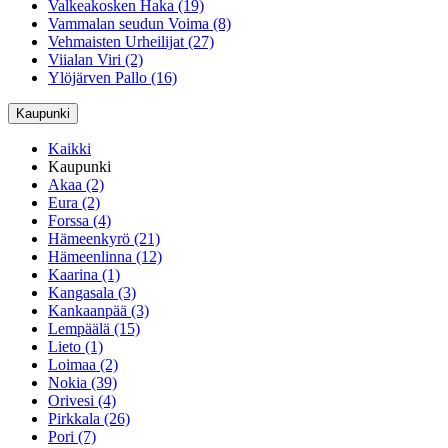
Valkeakosken Haka (19)
Vammalan seudun Voima (8)
Vehmaisten Urheilijat (27)
Viialan Viri (2)
Ylöjärven Pallo (16)
Kaupunki
Kaikki
Kaupunki
Akaa (2)
Eura (2)
Forssa (4)
Hämeenkyrö (21)
Hämeenlinna (12)
Kaarina (1)
Kangasala (3)
Kankaanpää (3)
Lempäälä (15)
Lieto (1)
Loimaa (2)
Nokia (39)
Orivesi (4)
Pirkkala (26)
Pori (7)