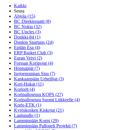
Kaikki
Seura
Ahjola (15)
BC Direktoraatti (8)
BC Nokia (32)
BC Uncles (3)
Donkki-84 (1)
Dunkin Spartans (24)
Epilän Esa (4)
ERP Basket Club (3)
Euran Veivi (2)
Forssan Koripojat (4)
Höntsääjät (7)
Isojoenrannan Sisu (7)
Kankaanpään Urheilijat (3)
Kori-Hukat (11)
Koriorit (4)
Koripalloseura KOPS (27)
Koripalloseura Suomi Liikkeelle (4)
Koris-ETK (1)
Kyröskosken Kiskojat (21)
Laatupallo (1)
Lamminpään Korpi (29)
Lamminpään Pallopeli Projekti (7)