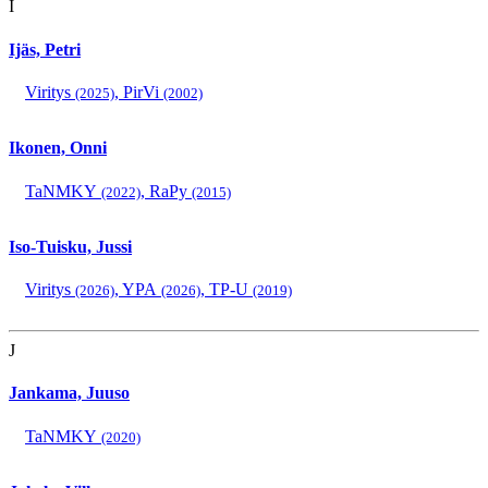
I
Ijäs, Petri
Viritys
,
PirVi
(2025)
(2002)
Ikonen, Onni
TaNMKY
,
RaPy
(2022)
(2015)
Iso-Tuisku, Jussi
Viritys
,
YPA
,
TP-U
(2026)
(2026)
(2019)
J
Jankama, Juuso
TaNMKY
(2020)