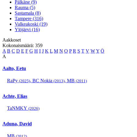
Pälkäne (9)
Rauma (5)
Sastamala (8)
Tampere (316)
Valkeakoski (19)
Ylöjärvi (16)
Aakkoset
Kokonaismäärä: 359
A
B
C
D
E
F
G
H
I
J
K
L
M
N
O
P
R
S
T
V
W
Y
Ö
A
Aalto, Eetu
RaPy
,
BC Nokia
,
MB
(2025)
(2013)
(2011)
Achte, Elias
TaNMKY
(2026)
Aduna, David
MB
(2012)