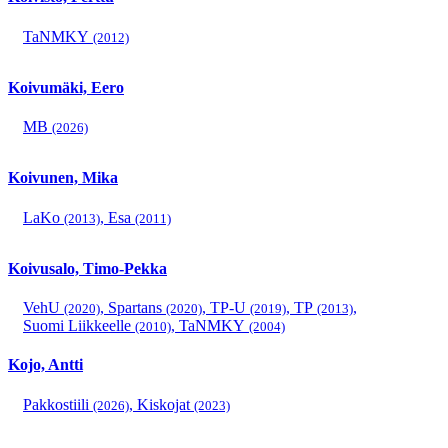
TaNMKY
(2012)
Koivumäki, Eero
MB
(2026)
Koivunen, Mika
LaKo
,
Esa
(2013)
(2011)
Koivusalo, Timo-Pekka
VehU
,
Spartans
,
TP-U
,
TP
,
(2020)
(2020)
(2019)
(2013)
Suomi Liikkeelle
,
TaNMKY
(2010)
(2004)
Kojo, Antti
Pakkostiili
,
Kiskojat
(2026)
(2023)