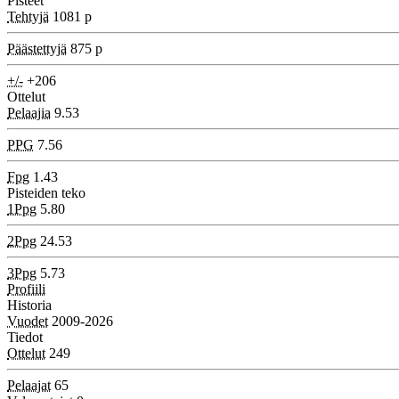
Pisteet
Tehtyjä
1081 p
Päästettyjä
875 p
+/-
+206
Ottelut
Pelaajia
9.53
PPG
7.56
Fpg
1.43
Pisteiden teko
1Ppg
5.80
2Ppg
24.53
3Ppg
5.73
Profiili
Historia
Vuodet
2009-2026
Tiedot
Ottelut
249
Pelaajat
65