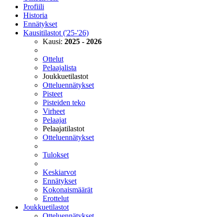
Profiili
Historia
Ennätykset
Kausitilastot ('25-'26)
Kausi:
2025 - 2026
Ottelut
Pelaajalista
Joukkuetilastot
Otteluennätykset
Pisteet
Pisteiden teko
Virheet
Pelaajat
Pelaajatilastot
Otteluennätykset
Tulokset
Keskiarvot
Ennätykset
Kokonaismäärät
Erottelut
Joukkuetilastot
Otteluennätykset