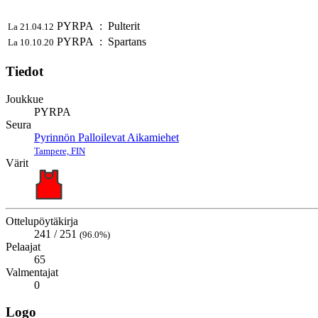
PYRPA
:
Pulterit
La 21.04.12
PYRPA
:
Spartans
La 10.10.20
Tiedot
Joukkue
PYRPA
Seura
Pyrinnön Palloilevat Aikamiehet
Tampere, FIN
Värit
Ottelupöytäkirja
241 / 251
(96.0%)
Pelaajat
65
Valmentajat
0
Logo