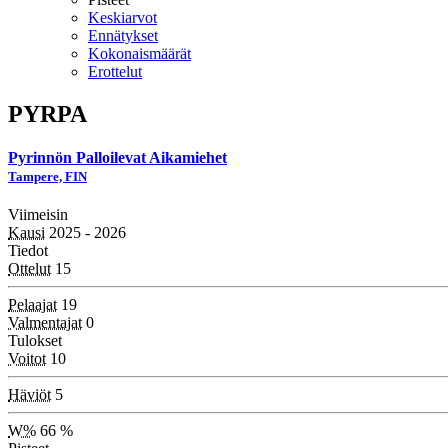
Keskiarvot
Ennätykset
Kokonaismäärät
Erottelut
PYRPA
Pyrinnön Palloilevat Aikamiehet
Tampere, FIN
Viimeisin
Kausi
2025 - 2026
Tiedot
Ottelut
15
Pelaajat
19
Valmentajat
0
Tulokset
Voitot
10
Häviöt
5
W%
66 %