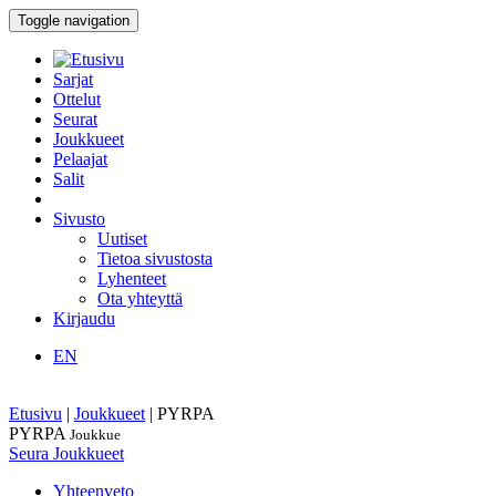
Toggle navigation
Sarjat
Ottelut
Seurat
Joukkueet
Pelaajat
Salit
Sivusto
Uutiset
Tietoa sivustosta
Lyhenteet
Ota yhteyttä
Kirjaudu
EN
Etusivu
|
Joukkueet
|
PYRPA
PYRPA
Joukkue
Seura
Joukkueet
Yhteenveto