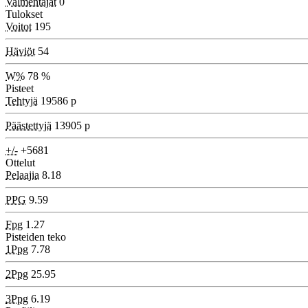
Valmentajat
0
Tulokset
Voitot
195
Häviöt
54
W%
78 %
Pisteet
Tehtyjä
19586 p
Päästettyjä
13905 p
+/-
+5681
Ottelut
Pelaajia
8.18
PPG
9.59
Fpg
1.27
Pisteiden teko
1Ppg
7.78
2Ppg
25.95
3Ppg
6.19