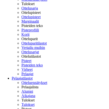
Tulokset
Ottelusarja
Ottelupisteet
Ottelupisteet
Marginaalit
Pisteiden teko
Pisteprofiili
Korit
Otteluparit
Otteluparitilastot
Vertailu muihin
Ottelusarjat
Ottelutilastot
Pisteet
Pisteiden teko
Virheet
Pelaajat
Pelaajatilastot
Otteluennätykset
Pelaajalista
Alumni
Aikajana
Tulokset
Tulokset
Pisteet