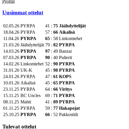
Profiili
Uusimmat ottelut
02.05.26
PYRPA
41
:
75
Jäähdyttelijät
18.04.26
PYRPA
57
:
66
Aikalisä
11.04.26
PYRPA
65
:
58
Linkomiehet
21.03.26
Jäähdyttelijät
79
:
82
PYRPA
14.03.26
PYRPA
97
:
49
Banzai
07.03.26
PYRPA
90
:
40
Pulterit
14.02.26
Linkomiehet
52
:
90
PYRPA
31.01.26
UK-K
45
:
98
PYRPA
24.01.26
PYRPA
47
:
61
KOPS
10.01.26
Aikalisä
45
:
65
PYRPA
23.11.25
PYRPA
64
:
66
Viritys
15.11.25
BC Uncles
69
:
71
PYRPA
08.11.25
Mahti
41
:
89
PYRPA
01.11.25
PYRPA
59
:
77
Hakapojat
25.10.25
PYRPA
66
:
52
Pakkostiili
Tulevat ottelut