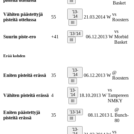
pisteitä ottelussa
III
Basket
'13-
Vähiten päästettyjä
vs
'14
55
21.03.2014
W
pisteitä ottelussa
Roosters
III
vs
'13-'14
Suurin piste-ero
+41
06.12.2013
W
Morbid
III
Basket
Erää kohden
'13-
@
'14
Eniten pisteitä erässä
35
06.12.2013
W
Roosters
III
vs
'13-
'14
Vähiten pisteitä erässä
4
18.10.2013
W
Tampereen
NMKY
III
@
Eniten päästettyjä
'13-'14
35
08.11.2013
L
Bunch-
pisteitä erässä
III
80
'13-
vs
'14