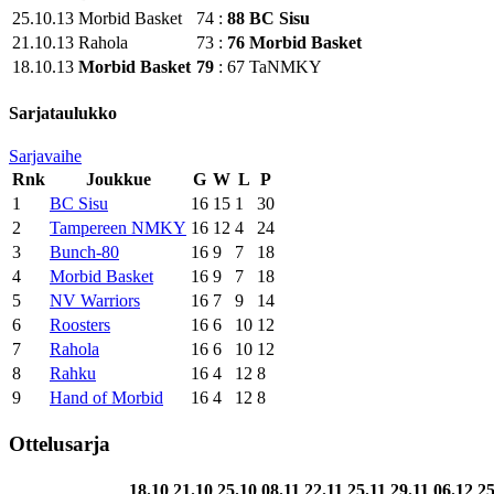
25.10.13
Morbid Basket
74
:
88
BC Sisu
21.10.13
Rahola
73
:
76
Morbid Basket
18.10.13
Morbid Basket
79
:
67
TaNMKY
Sarjataulukko
Sarjavaihe
Rnk
Joukkue
G
W
L
P
1
BC Sisu
16
15
1
30
2
Tampereen NMKY
16
12
4
24
3
Bunch-80
16
9
7
18
4
Morbid Basket
16
9
7
18
5
NV Warriors
16
7
9
14
6
Roosters
16
6
10
12
7
Rahola
16
6
10
12
8
Rahku
16
4
12
8
9
Hand of Morbid
16
4
12
8
Ottelusarja
18.10
21.10
25.10
08.11
22.11
25.11
29.11
06.12
25