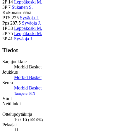
2P
14
Leppäkoski M.
3P
7
Sukanen S.
Kokonaismäärä
PTS
225
Syväoja J.
Pps
287.5
Syväoja J.
1P
33
Leppäkoski M.
2P
75
Leppäkoski M.
3P
41
Syväoja J.
Tiedot
Sarjajoukkue
Morbid Basket
Joukkue
Morbid Basket
Seura
Morbid Basket
Tampere, FIN
Värit
Nettilinkit
Ottelupöytäkirja
16 / 16
(100.0%)
Pelaajat
11