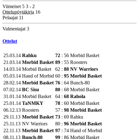
Viimeiset 5
3 - 2
Ottelupöytäkirja
16
Pelaajat
11
Valmentajat
3
Ottelut
25.03.14
Rahku
72
:
56
Morbid Basket
21.03.14
Morbid Basket
89
:
55
Roosters
14.03.14
Morbid Basket
62
:
88
NV Warriors
05.03.14
Hand of Morbid
60
:
95
Morbid Basket
28.02.14
Morbid Basket
76
:
64
Bunch-80
07.02.14
BC Sisu
80
:
68
Morbid Basket
31.01.14
Morbid Basket
64
:
68
Rahola
25.01.14
TaNMKY
78
:
60
Morbid Basket
06.12.13
Roosters
57
:
98
Morbid Basket
29.11.13
Morbid Basket
73
:
69
Rahku
25.11.13
NV Warriors
80
:
96
Morbid Basket
22.11.13
Morbid Basket
97
:
74
Hand of Morbid
08.11.13
Bunch-80
99
:
86
Morbid Basket