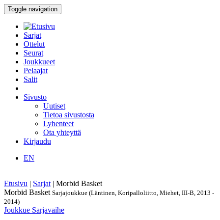
Toggle navigation
Sarjat
Ottelut
Seurat
Joukkueet
Pelaajat
Salit
Sivusto
Uutiset
Tietoa sivustosta
Lyhenteet
Ota yhteyttä
Kirjaudu
EN
Etusivu
|
Sarjat
|
Morbid Basket
Morbid Basket
Sarjajoukkue (Läntinen, Koripalloliitto, Miehet, III-B, 2013 -
2014)
Joukkue
Sarjavaihe