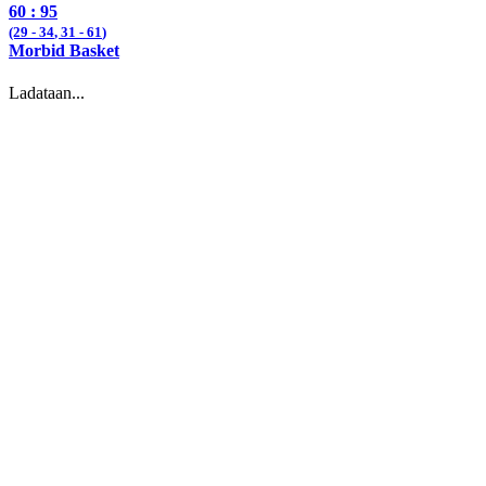
60 :
95
(29 -
34
, 31 -
61
)
Morbid Basket
Ladataan...