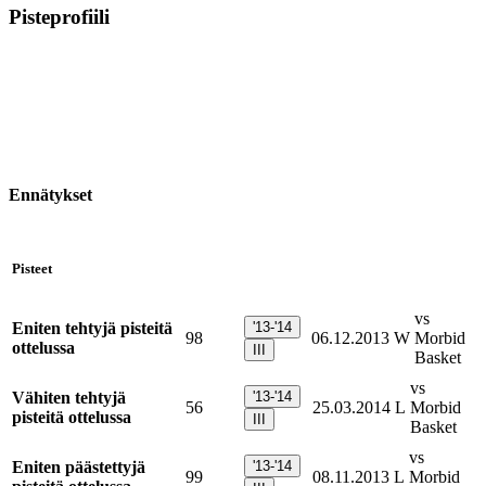
Pisteprofiili
Ennätykset
Pisteet
vs
Eniten tehtyjä pisteitä
'13-'14
98
06.12.2013
W
Morbid
ottelussa
III
Basket
vs
Vähiten tehtyjä
'13-'14
56
25.03.2014
L
Morbid
pisteitä ottelussa
III
Basket
vs
Eniten päästettyjä
'13-'14
99
08.11.2013
L
Morbid