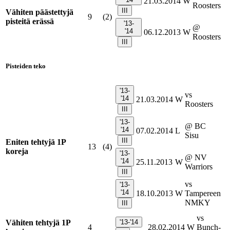
21.03.2014
W
Roosters
III
Vähiten päästettyjä
9
(2)
pisteitä erässä
'13-
@
'14
06.12.2013
W
Roosters
III
Pisteiden teko
'13-
vs
'14
21.03.2014
W
Roosters
III
'13-
@ BC
'14
07.02.2014
L
Sisu
III
Eniten tehtyjä 1P
13
(4)
koreja
'13-
@ NV
'14
25.11.2013
W
Warriors
III
vs
'13-
'14
18.10.2013
W
Tampereen
NMKY
III
vs
Vähiten tehtyjä 1P
'13-'14
4
28.02.2014
W
Bunch-