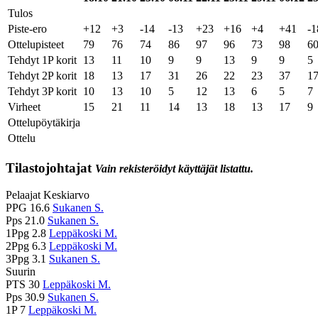
Tulos
Piste-ero
+12
+3
-14
-13
+23
+16
+4
+41
-1
Ottelupisteet
79
76
74
86
97
96
73
98
6
Tehdyt 1P korit
13
11
10
9
9
13
9
9
5
Tehdyt 2P korit
18
13
17
31
26
22
23
37
1
Tehdyt 3P korit
10
13
10
5
12
13
6
5
7
Virheet
15
21
11
14
13
18
13
17
9
Ottelupöytäkirja
Ottelu
Tilastojohtajat
Vain rekisteröidyt käyttäjät listattu.
Pelaajat
Keskiarvo
PPG
16.6
Sukanen S.
Pps
21.0
Sukanen S.
1Ppg
2.8
Leppäkoski M.
2Ppg
6.3
Leppäkoski M.
3Ppg
3.1
Sukanen S.
Suurin
PTS
30
Leppäkoski M.
Pps
30.9
Sukanen S.
1P
7
Leppäkoski M.