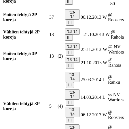
koreja
III
80
'13-
Eniten tehtyjä 2P
@
'14
37
06.12.2013
W
koreja
Roosters
III
Vähiten tehtyjä 2P
'13-'14
@
13
21.10.2013
W
koreja
Rahola
III
'13-'14
@ NV
25.11.2013
W
Warriors
III
Eniten tehtyjä 3P
13
(2)
koreja
'13-'14
@
21.10.2013
W
Rahola
III
'13-
@
'14
25.03.2014
L
Rahku
III
'13-
vs NV
'14
14.03.2014
L
Warriors
III
Vähiten tehtyjä 3P
5
(4)
koreja
'13-
@
'14
06.12.2013
W
Roosters
III
@
'13-