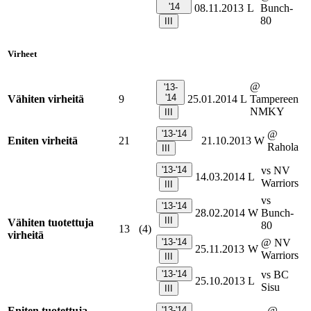
'14
08.11.2013
L
Bunch-
80
III
Virheet
@
'13-
'14
Vähiten virheitä
9
25.01.2014
L
Tampereen
NMKY
III
'13-'14
@
Eniten virheitä
21
21.10.2013
W
Rahola
III
'13-'14
vs NV
14.03.2014
L
Warriors
III
vs
'13-'14
28.02.2014
W
Bunch-
III
Vähiten tuotettuja
80
13
(4)
virheitä
'13-'14
@ NV
25.11.2013
W
Warriors
III
'13-'14
vs BC
25.10.2013
L
Sisu
III
Eniten tuotettuja
'13-'14
@