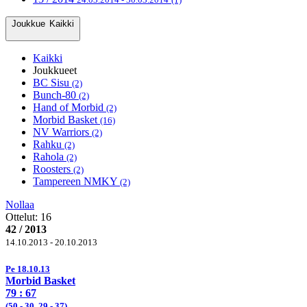
Joukkue
Kaikki
Kaikki
Joukkueet
BC Sisu
(2)
Bunch-80
(2)
Hand of Morbid
(2)
Morbid Basket
(16)
NV Warriors
(2)
Rahku
(2)
Rahola
(2)
Roosters
(2)
Tampereen NMKY
(2)
Nollaa
Ottelut:
16
42 / 2013
14.10.2013 - 20.10.2013
Pe 18.10.13
Morbid Basket
79
: 67
(
50
- 30, 29 -
37
)