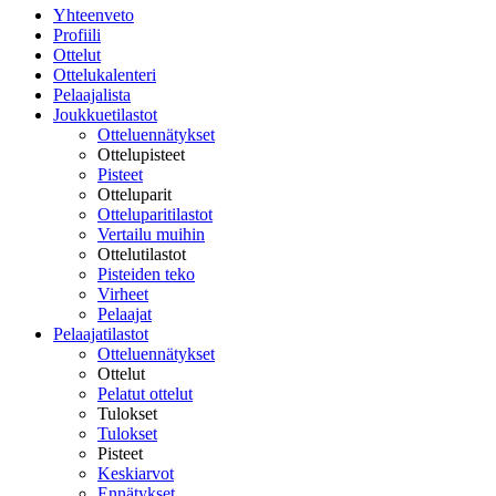
Yhteenveto
Profiili
Ottelut
Ottelukalenteri
Pelaajalista
Joukkuetilastot
Otteluennätykset
Ottelupisteet
Pisteet
Otteluparit
Otteluparitilastot
Vertailu muihin
Ottelutilastot
Pisteiden teko
Virheet
Pelaajat
Pelaajatilastot
Otteluennätykset
Ottelut
Pelatut ottelut
Tulokset
Tulokset
Pisteet
Keskiarvot
Ennätykset