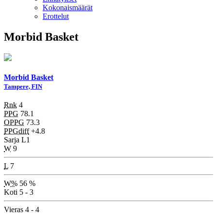
Kokonaismäärät
Erottelut
Morbid Basket
Morbid Basket
Tampere, FIN
Rnk
4
PPG
78.1
OPPG
73.3
PPGdiff
+4.8
Sarja
L1
W
9
L
7
W%
56 %
Koti
5 - 3
Vieras
4 - 4