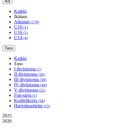
Ikä
Kaikki
Ikätaso
Aikuiset
(179)
U19
(1)
U16
(1)
U14
(4)
Taso
Kaikki
Taso
I divisioona
(1)
II divisioona
(30)
III divisioona
(38)
IV divisioona
(44)
V divisioona
(22)
Fun-sarja
(1)
Korttelikoris
(34)
Harjoitusottelut
(15)
2025
2026