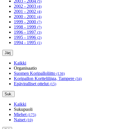
2003 - 2004
(5)
2002 - 2003
(4)
2001 - 2002
(4)
2000 - 2001
(4)
1999 - 2000
(7)
1998 - 1999
(7)
1996 - 1997
(3)
1995 - 1996
(2)
1994 - 1995
(1)
Järj
Kaikki
Organisaatio
Suomen Koripalloliitto
(136)
Koripallon Kortteliliiga, Tampere
(34)
Epäviralliset ottelut
(15)
Suk.
Kaikki
Sukupuoli
Miehet
(175)
Naiset
(10)