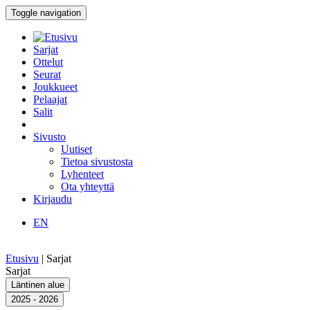
Toggle navigation
Sarjat
Ottelut
Seurat
Joukkueet
Pelaajat
Salit
Sivusto
Uutiset
Tietoa sivustosta
Lyhenteet
Ota yhteyttä
Kirjaudu
EN
Etusivu
|
Sarjat
Sarjat
Läntinen alue
2025 - 2026