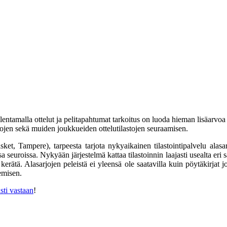
llentamalla ottelut ja pelitapahtumat tarkoitus on luoda hieman lisäarvoa
ojen sekä muiden joukkueiden ottelutilastojen seuraamisen.
, Tampere), tarpeesta tarjota nykyaikainen tilastointipalvelu alasarjo
seuroissa. Nykyään järjestelmä kattaa tilastoinnin laajasti usealta eri 
n kerätä. Alasarjojen peleistä ei yleensä ole saatavilla kuin pöytäkirjat 
emisen.
sti vastaan
!