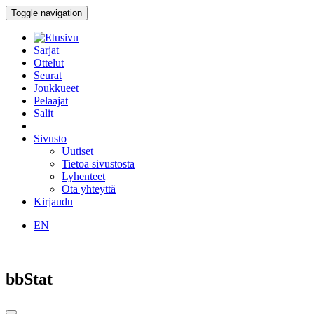
Toggle navigation
Sarjat
Ottelut
Seurat
Joukkueet
Pelaajat
Salit
Sivusto
Uutiset
Tietoa sivustosta
Lyhenteet
Ota yhteyttä
Kirjaudu
EN
bbStat