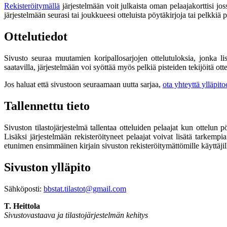
Rekisteröitymällä
järjestelmään voit julkaista oman pelaajakorttisi jos
järjestelmään seurasi tai joukkueesi otteluista pöytäkirjoja tai pelkkiä 
Ottelutiedot
Sivusto seuraa muutamien koripallosarjojen ottelutuloksia, jonka lis
saatavilla, järjestelmään voi syöttää myös pelkiä pisteiden tekijöitä ot
Jos haluat että sivustoon seuraamaan uutta sarjaa,
ota yhteyttä ylläpit
Tallennettu tieto
Sivuston tilastojärjestelmä tallentaa otteluiden pelaajat kun ottelun p
Lisäksi järjestelmään rekisteröityneet pelaajat voivat lisätä tarkempia
etunimen ensimmäinen kirjain sivuston rekisteröitymättömille käyttäjille
Sivuston ylläpito
Sähköposti:
bbstat.tilastot@gmail.com
T. Heittola
Sivustovastaava ja tilastojärjestelmän kehitys