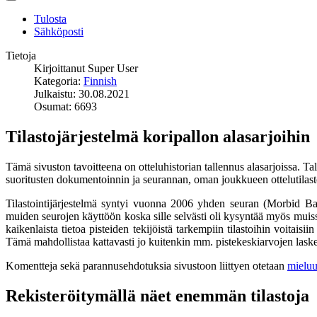
Tulosta
Sähköposti
Tietoja
Kirjoittanut
Super User
Kategoria:
Finnish
Julkaistu: 30.08.2021
Osumat: 6693
Tilastojärjestelmä koripallon alasarjoihin
Tämä sivuston tavoitteena on otteluhistorian tallennus alasarjoissa. Ta
suoritusten dokumentoinnin ja seurannan, oman joukkueen ottelutilast
Tilastointijärjestelmä syntyi vuonna 2006 yhden seuran (Morbid Basket
muiden seurojen käyttöön koska sille selvästi oli kysyntää myös muissa 
kaikenlaista tietoa pisteiden tekijöistä tarkempiin tilastoihin voitaisii
Tämä mahdollistaa kattavasti jo kuitenkin mm. pistekeskiarvojen lask
Komentteja sekä parannusehdotuksia sivustoon liittyen otetaan
mieluu
Rekisteröitymällä näet enemmän tilastoja