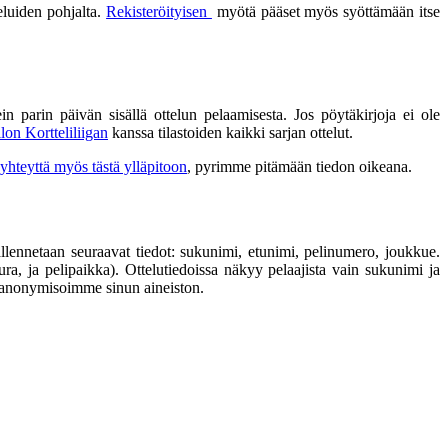
teluiden pohjalta.
Rekisteröityisen
myötä pääset myös syöttämään itse
in parin päivän sisällä ottelun pelaamisesta. Jos pöytäkirjoja ei ole
on Kortteliliigan
kanssa tilastoiden kaikki sarjan ottelut.
 yhteyttä myös tästä ylläpitoon
, pyrimme pitämään tiedon oikeana.
a tallennetaan seuraavat tiedot: sukunimi, etunimi, pelinumero, joukkue.
seura, ja pelipaikka). Ottelutiedoissa näkyy pelaajista vain sukunimi ja
anonymisoimme sinun aineiston.