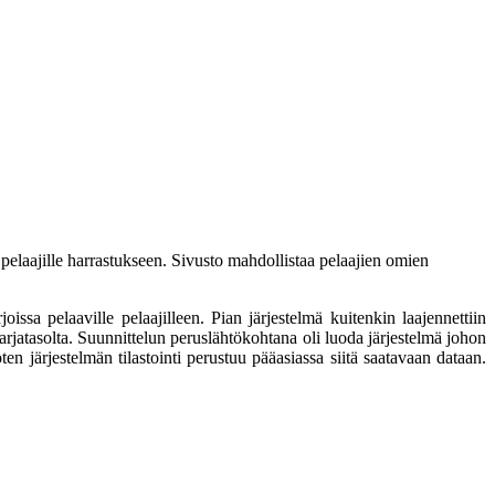
 pelaajille harrastukseen. Sivusto mahdollistaa pelaajien omien
issa pelaaville pelaajilleen. Pian järjestelmä kuitenkin laajennettiin
sarjatasolta. Suunnittelun peruslähtökohtana oli luoda järjestelmä johon
joten järjestelmän tilastointi perustuu pääasiassa siitä saatavaan dataan.