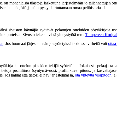
sa on monenlaisia tilastoja laskettuna järjestelmään jo tallennettujen ot
pisteiden tekijöitä ja näin pystyt kartuttamaan omaa pelihistoriaasi.
äksi sivuston käyttäjät syötävät pelattujen otteluiden pöytäkirjoja use
teluraporteista. Sivusto tekee tiivistä yhteystyötä mm.
Tampereen Koripall
oon
. Jos huomaat järjestelmään jo syötetyissä tiedoissa virheitä voit
ottaa
öytäkirja tai ottelun pisteiden tekijät syötettään. Jokaisesta pelaajast
 tietoja profiiliinsa (syntymävuosi, profiilikuva, pituus, ja kasvattaja
. Jos haluat että tietosi ei näy järjestelmässä,
ota yhteyttä ylläpitoon
ja 