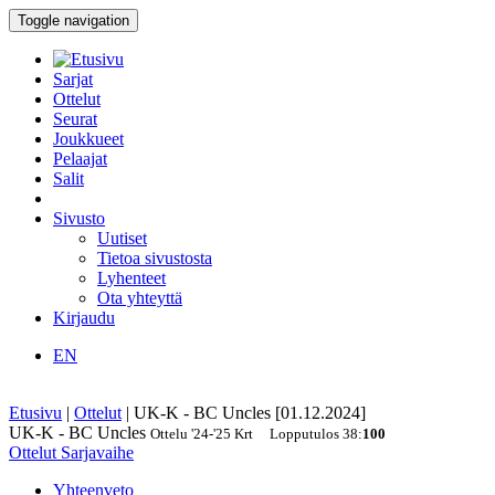
Toggle navigation
Sarjat
Ottelut
Seurat
Joukkueet
Pelaajat
Salit
Sivusto
Uutiset
Tietoa sivustosta
Lyhenteet
Ota yhteyttä
Kirjaudu
EN
Etusivu
|
Ottelut
|
UK-K - BC Uncles [01.12.2024]
UK-K - BC Uncles
Ottelu
'24-'25
Krt
Lopputulos
38
:
100
Ottelut
Sarjavaihe
Yhteenveto