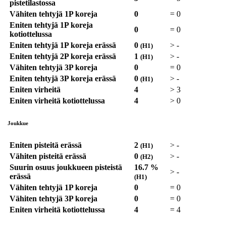
pistetilastossa
Vähiten tehtyjä 1P koreja
0
=
0
Eniten tehtyjä 1P koreja
0
=
0
kotiottelussa
Eniten tehtyjä 1P koreja erässä
0
>
-
(H1)
Eniten tehtyjä 2P koreja erässä
1
>
-
(H1)
Vähiten tehtyjä 3P koreja
0
=
0
Eniten tehtyjä 3P koreja erässä
0
>
-
(H1)
Eniten virheitä
4
>
3
Eniten virheitä kotiottelussa
4
>
0
Joukkue
Eniten pisteitä erässä
2
>
-
(H1)
Vähiten pisteitä erässä
0
>
-
(H2)
Suurin osuus joukkueen pisteistä
16.7 %
>
-
erässä
(H1)
Vähiten tehtyjä 1P koreja
0
=
0
Vähiten tehtyjä 3P koreja
0
=
0
Eniten virheitä kotiottelussa
4
=
4