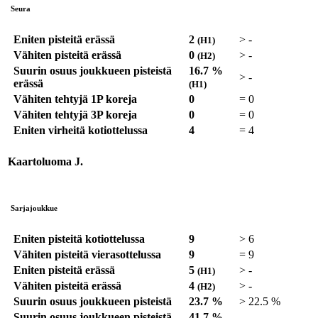
Seura
Eniten pisteitä erässä
2
>
-
(H1)
Vähiten pisteitä erässä
0
>
-
(H2)
Suurin osuus joukkueen pisteistä
16.7 %
>
-
erässä
(H1)
Vähiten tehtyjä 1P koreja
0
=
0
Vähiten tehtyjä 3P koreja
0
=
0
Eniten virheitä kotiottelussa
4
=
4
Kaartoluoma J.
Sarjajoukkue
Eniten pisteitä kotiottelussa
9
>
6
Vähiten pisteitä vierasottelussa
9
=
9
Eniten pisteitä erässä
5
>
-
(H1)
Vähiten pisteitä erässä
4
>
-
(H2)
Suurin osuus joukkueen pisteistä
23.7 %
>
22.5 %
Suurin osuus joukkueen pisteistä
41.7 %