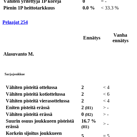
Vähiten yritettyjä 1P koreja
0
=
-
Pienin 1P heittotarkkuus
0.0 %
<
33.3 %
Pelaajat
254
Vanha
Ennätys
ennätys
Alasuvanto M.
Sarjajoukkue
Vähiten pisteitä ottelussa
2
<
4
Vähiten pisteitä kotiottelussa
2
<
6
Vähiten pisteitä vierasottelussa
2
<
4
Eniten pisteitä erässä
2
>
-
(H1)
Vähiten pisteitä erässä
0
>
-
(H2)
Suurin osuus joukkueen pisteistä
16.7 %
>
-
erässä
(H1)
Korkein sijoitus joukkueen
5
=
5