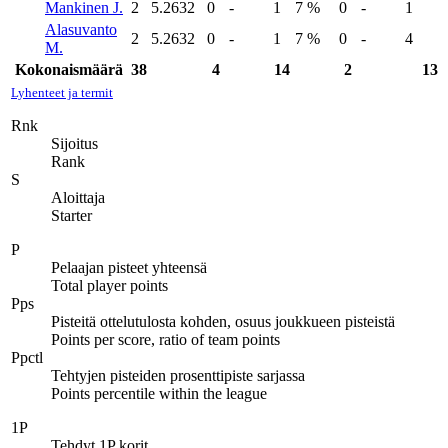
Mankinen J.
2
5.2632
0
-
1
7 %
0
-
1
Alasuvanto
2
5.2632
0
-
1
7 %
0
-
4
M.
Kokonaismäärä
38
4
14
2
13
Lyhenteet ja termit
Rnk
Sijoitus
Rank
S
Aloittaja
Starter
P
Pelaajan pisteet yhteensä
Total player points
Pps
Pisteitä ottelutulosta kohden, osuus joukkueen pisteistä
Points per score, ratio of team points
Ppctl
Tehtyjen pisteiden prosenttipiste sarjassa
Points percentile within the league
1P
Tehdyt 1P korit