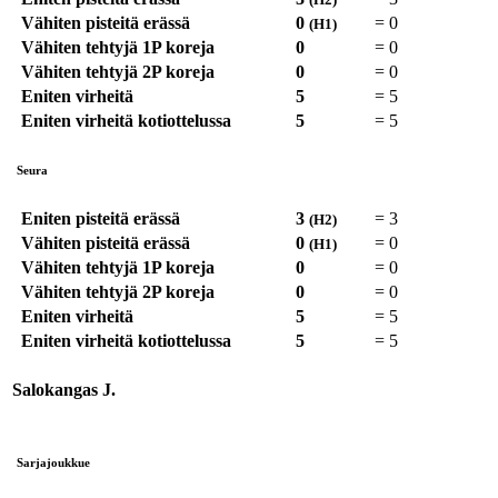
Vähiten pisteitä erässä
0
=
0
(H1)
Vähiten tehtyjä 1P koreja
0
=
0
Vähiten tehtyjä 2P koreja
0
=
0
Eniten virheitä
5
=
5
Eniten virheitä kotiottelussa
5
=
5
Seura
Eniten pisteitä erässä
3
=
3
(H2)
Vähiten pisteitä erässä
0
=
0
(H1)
Vähiten tehtyjä 1P koreja
0
=
0
Vähiten tehtyjä 2P koreja
0
=
0
Eniten virheitä
5
=
5
Eniten virheitä kotiottelussa
5
=
5
Salokangas J.
Sarjajoukkue