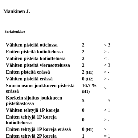
Mankinen J.
Sarjajoukkue
Vähiten pisteitä ottelussa
2
<
3
Eniten pisteitä kotiottelussa
2
>
-
Vähiten pisteitä kotiottelussa
2
<
-
Vähiten pisteitä vierasottelussa
2
<
3
Eniten pisteitä erässä
2
>
-
(H1)
Vähiten pisteitä erässä
0
>
-
(H2)
Suurin osuus joukkueen pisteistä
16.7 %
>
-
erässä
(H1)
Korkein sijoitus joukkueen
5
=
5
pistetilastossa
Vähiten tehtyjä 1P koreja
0
<
1
Eniten tehtyjä 1P koreja
0
>
-
kotiottelussa
Eniten tehtyjä 1P koreja erässä
0
>
-
(H1)
Eniten tehtyjä 2P koreja
1
=
1