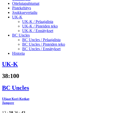
Ottelutapahtumat
Pistekehitys
Joukkuevertailu
UK-K
UK-K /
Pelaajalista
UK-K /
Pisteiden teko
UK-K /
Ennätykset
BC Uncles
BC Uncles /
Pelaajalista
BC Uncles /
Pisteiden teko
BC Uncles /
Ennätykset
Historia
UK-K
38
:
100
BC Uncles
Uljaat Kori-Kotkat
Tampere
12 :
58
26 :
42