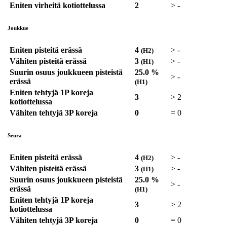
Eniten virheitä kotiottelussa
2
>
-
Joukkue
Eniten pisteitä erässä
4
>
-
(H2)
Vähiten pisteitä erässä
3
>
-
(H1)
Suurin osuus joukkueen pisteistä
25.0 %
>
-
erässä
(H1)
Eniten tehtyjä 1P koreja
3
>
2
kotiottelussa
Vähiten tehtyjä 3P koreja
0
=
0
Seura
Eniten pisteitä erässä
4
>
-
(H2)
Vähiten pisteitä erässä
3
>
-
(H1)
Suurin osuus joukkueen pisteistä
25.0 %
>
-
erässä
(H1)
Eniten tehtyjä 1P koreja
3
>
2
kotiottelussa
Vähiten tehtyjä 3P koreja
0
=
0