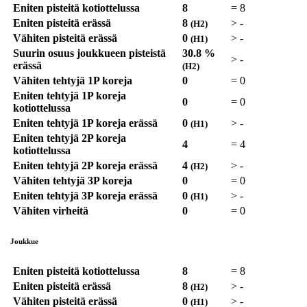
Eniten pisteitä kotiottelussa
8
=
8
Eniten pisteitä erässä
8
>
-
(H2)
Vähiten pisteitä erässä
0
>
-
(H1)
Suurin osuus joukkueen pisteistä
30.8 %
>
-
erässä
(H2)
Vähiten tehtyjä 1P koreja
0
=
0
Eniten tehtyjä 1P koreja
0
=
0
kotiottelussa
Eniten tehtyjä 1P koreja erässä
0
>
-
(H1)
Eniten tehtyjä 2P koreja
4
=
4
kotiottelussa
Eniten tehtyjä 2P koreja erässä
4
>
-
(H2)
Vähiten tehtyjä 3P koreja
0
=
0
Eniten tehtyjä 3P koreja erässä
0
>
-
(H1)
Vähiten virheitä
0
=
0
Joukkue
Eniten pisteitä kotiottelussa
8
=
8
Eniten pisteitä erässä
8
>
-
(H2)
Vähiten pisteitä erässä
0
>
-
(H1)