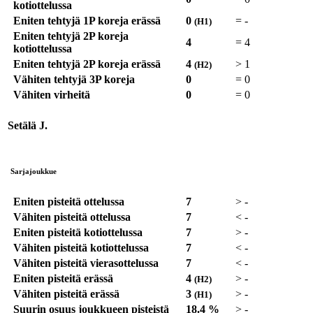
kotiottelussa
Eniten tehtyjä 1P koreja erässä
0
=
-
(H1)
Eniten tehtyjä 2P koreja
4
=
4
kotiottelussa
Eniten tehtyjä 2P koreja erässä
4
>
1
(H2)
Vähiten tehtyjä 3P koreja
0
=
0
Vähiten virheitä
0
=
0
Setälä J.
Sarjajoukkue
Eniten pisteitä ottelussa
7
>
-
Vähiten pisteitä ottelussa
7
<
-
Eniten pisteitä kotiottelussa
7
>
-
Vähiten pisteitä kotiottelussa
7
<
-
Vähiten pisteitä vierasottelussa
7
<
-
Eniten pisteitä erässä
4
>
-
(H2)
Vähiten pisteitä erässä
3
>
-
(H1)
Suurin osuus joukkueen pisteistä
18.4 %
>
-