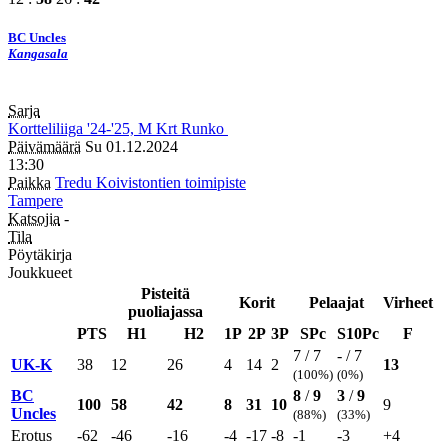
BC Uncles
Kangasala
Sarja
Kortteliliiga
'24-'25, M
Krt
Runko
Päivämäärä
Su 01.12.2024
13:30
Paikka
Tredu Koivistontien toimipiste
Tampere
Katsojia
-
Tila
Pöytäkirja
Joukkueet
Pisteitä
Korit
Pelaajat
Virheet
puoliajassa
PTS
H1
H2
1P
2P
3P
SPc
S10Pc
F
7 / 7
- / 7
UK-K
38
12
26
4
14
2
13
(100%)
(0%)
BC
8
/
9
3
/
9
100
58
42
8
31
10
9
Uncles
(88%)
(33%)
Erotus
-62
-46
-16
-4
-17
-8
-1
-3
+4