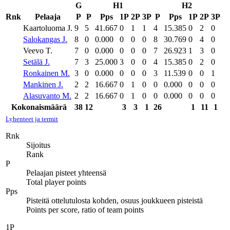
G
H1
H2
Rnk
Pelaaja
P
P
Pps
1P
2P
3P
P
Pps
1P
2P
3P
Kaartoluoma J.
9
5
41.667
0
1
1
4
15.385
0
2
0
Salokangas J.
8
0
0.000
0
0
0
8
30.769
0
4
0
Veevo T.
7
0
0.000
0
0
0
7
26.923
1
3
0
Setälä J.
7
3
25.000
3
0
0
4
15.385
0
2
0
Ronkainen M.
3
0
0.000
0
0
0
3
11.539
0
0
1
Mankinen J.
2
2
16.667
0
1
0
0
0.000
0
0
0
Alasuvanto M.
2
2
16.667
0
1
0
0
0.000
0
0
0
Kokonaismäärä
38
12
3
3
1
26
1
11
1
Lyhenteet ja termit
Rnk
Sijoitus
Rank
P
Pelaajan pisteet yhteensä
Total player points
Pps
Pisteitä ottelutulosta kohden, osuus joukkueen pisteistä
Points per score, ratio of team points
1P