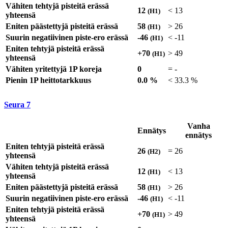
Vähiten tehtyjä pisteitä erässä
12
<
13
(H1)
yhteensä
Eniten päästettyjä pisteitä erässä
58
>
26
(H1)
Suurin negatiivinen piste-ero erässä
-46
<
-11
(H1)
Eniten tehtyjä pisteitä erässä
+70
>
49
(H1)
yhteensä
Vähiten yritettyjä 1P koreja
0
=
-
Pienin 1P heittotarkkuus
0.0 %
<
33.3 %
Seura
7
Vanha
Ennätys
ennätys
Eniten tehtyjä pisteitä erässä
26
=
26
(H2)
yhteensä
Vähiten tehtyjä pisteitä erässä
12
<
13
(H1)
yhteensä
Eniten päästettyjä pisteitä erässä
58
>
26
(H1)
Suurin negatiivinen piste-ero erässä
-46
<
-11
(H1)
Eniten tehtyjä pisteitä erässä
+70
>
49
(H1)
yhteensä