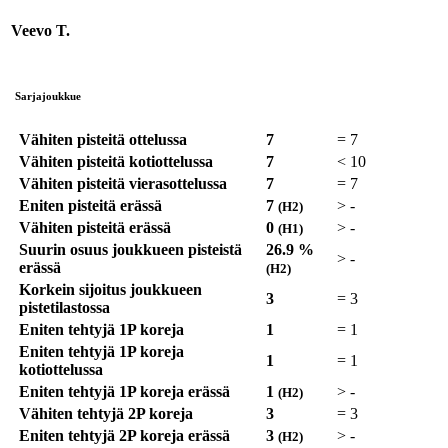
Veevo T.
Sarjajoukkue
Vähiten pisteitä ottelussa
7
=
7
Vähiten pisteitä kotiottelussa
7
<
10
Vähiten pisteitä vierasottelussa
7
=
7
Eniten pisteitä erässä
7
>
-
(H2)
Vähiten pisteitä erässä
0
>
-
(H1)
Suurin osuus joukkueen pisteistä
26.9 %
>
-
erässä
(H2)
Korkein sijoitus joukkueen
3
=
3
pistetilastossa
Eniten tehtyjä 1P koreja
1
=
1
Eniten tehtyjä 1P koreja
1
=
1
kotiottelussa
Eniten tehtyjä 1P koreja erässä
1
>
-
(H2)
Vähiten tehtyjä 2P koreja
3
=
3
Eniten tehtyjä 2P koreja erässä
3
>
-
(H2)