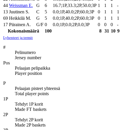
44
Weissman E.
G
6
16.7;1P,33.3;2P,50.0;3P
1
1
1
-
13
Juutinen S.
C
5
0.0;1P,40.0;2P,60.0;3P
0
1
1
1
69
Heikkilä M.
G
5
0.0;1P,40.0;2P,60.0;3P
0
1
1
1
17
Piirainen A.
G/F
0
0.0;1P,0.0;2P,0.0;3P
0
0
0
-
Kokonaismäärä
100
8
31
10
9
Lyhenteet ja termit
#
Pelinumero
Jersey number
Pos
Pelaajan pelipaikka
Player position
P
Pelaajan pisteet yhteensä
Total player points
1P
Tehdyt 1P korit
Made FT baskets
2P
Tehdyt 2P korit
Made 2P baskets