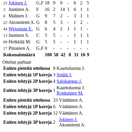
Jokinen J.
G,F
18
9
9
-
6
2
5
23
Juutinen A.
F
16
2
14
1
6
1
1
3
Malinen J.
G
9
7
2
-
3
1
1
0
Akonniemi A.
G
8
5
3
-
1
2
-
22
Weissman E.
G
6
4
2
1
1
1
-
44
Juutinen S.
C
5
5
-
-
1
1
1
13
Heikkilä M.
G
5
5
-
-
1
1
1
69
Piirainen A.
G,F
0
-
-
-
-
-
-
17
Kokonaismäärä
100
58
42
8
31
10
9
Ottelun parhaat
Eniten pisteitä ottelussa
9
Kaartoluoma J.
Eniten tehtyjä 1P koreja
3
Setälä J.
Eniten tehtyjä 2P koreja
4
Salokangas J.
Kaartoluoma J.
Eniten tehtyjä 3P koreja
1
Ronkainen M.
Eniten pisteitä ottelussa
33
Väättänen A.
Eniten tehtyjä 1P koreja
6
Väättänen A.
Eniten tehtyjä 2P koreja
12
Väättänen A.
Jokinen J.
Eniten tehtyjä 3P koreja
2
Akonniemi A.