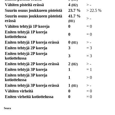
Vähiten pisteitä erässä
4
>
-
(H2)
Suurin osuus joukkueen pisteistä
23.7 %
>
22.5 %
Suurin osuus joukkueen pisteistä
41.7 %
>
-
erässä
(H1)
Vähiten tehtyjä 1P koreja
0
=
0
Eniten tehtyjä 1P koreja
0
=
0
kotiottelussa
Eniten tehtyjä 1P koreja erässä
0
>
-
(H1)
Eniten tehtyjä 2P koreja
3
=
3
Eniten tehtyjä 2P koreja
3
=
3
kotiottelussa
Eniten tehtyjä 2P koreja erässä
2
>
-
(H2)
Eniten tehtyjä 3P koreja
1
=
1
Eniten tehtyjä 3P koreja
1
>
0
kotiottelussa
Eniten tehtyjä 3P koreja erässä
1
>
-
(H1)
Vähiten virheitä
0
=
0
Eniten virheitä kotiottelussa
0
=
0
Seura