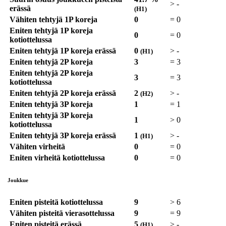
>
-
erässä
(H1)
Vähiten tehtyjä 1P koreja
0
=
0
Eniten tehtyjä 1P koreja
0
=
0
kotiottelussa
Eniten tehtyjä 1P koreja erässä
0
>
-
(H1)
Eniten tehtyjä 2P koreja
3
=
3
Eniten tehtyjä 2P koreja
3
=
3
kotiottelussa
Eniten tehtyjä 2P koreja erässä
2
>
-
(H2)
Eniten tehtyjä 3P koreja
1
=
1
Eniten tehtyjä 3P koreja
1
>
0
kotiottelussa
Eniten tehtyjä 3P koreja erässä
1
>
-
(H1)
Vähiten virheitä
0
=
0
Eniten virheitä kotiottelussa
0
=
0
Joukkue
Eniten pisteitä kotiottelussa
9
>
6
Vähiten pisteitä vierasottelussa
9
=
9
Eniten pisteitä erässä
5
>
-
(H1)