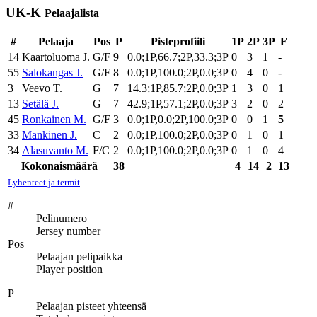
UK-K
Pelaajalista
#
Pelaaja
Pos
P
Pisteprofiili
1P
2P
3P
F
14
Kaartoluoma J.
G/F
9
0.0;1P,66.7;2P,33.3;3P
0
3
1
-
55
Salokangas J.
G/F
8
0.0;1P,100.0;2P,0.0;3P
0
4
0
-
3
Veevo T.
G
7
14.3;1P,85.7;2P,0.0;3P
1
3
0
1
13
Setälä J.
G
7
42.9;1P,57.1;2P,0.0;3P
3
2
0
2
45
Ronkainen M.
G/F
3
0.0;1P,0.0;2P,100.0;3P
0
0
1
5
33
Mankinen J.
C
2
0.0;1P,100.0;2P,0.0;3P
0
1
0
1
34
Alasuvanto M.
F/C
2
0.0;1P,100.0;2P,0.0;3P
0
1
0
4
Kokonaismäärä
38
4
14
2
13
Lyhenteet ja termit
#
Pelinumero
Jersey number
Pos
Pelaajan pelipaikka
Player position
P
Pelaajan pisteet yhteensä