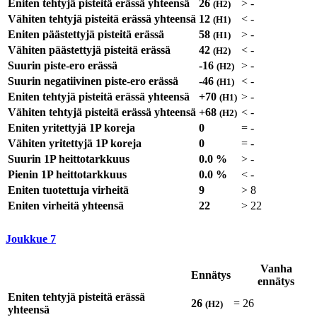
Eniten tehtyjä pisteitä erässä yhteensä
26
>
-
(H2)
Vähiten tehtyjä pisteitä erässä yhteensä
12
<
-
(H1)
Eniten päästettyjä pisteitä erässä
58
>
-
(H1)
Vähiten päästettyjä pisteitä erässä
42
<
-
(H2)
Suurin piste-ero erässä
-16
>
-
(H2)
Suurin negatiivinen piste-ero erässä
-46
<
-
(H1)
Eniten tehtyjä pisteitä erässä yhteensä
+70
>
-
(H1)
Vähiten tehtyjä pisteitä erässä yhteensä
+68
<
-
(H2)
Eniten yritettyjä 1P koreja
0
=
-
Vähiten yritettyjä 1P koreja
0
=
-
Suurin 1P heittotarkkuus
0.0 %
>
-
Pienin 1P heittotarkkuus
0.0 %
<
-
Eniten tuotettuja virheitä
9
>
8
Eniten virheitä yhteensä
22
>
22
Joukkue
7
Vanha
Ennätys
ennätys
Eniten tehtyjä pisteitä erässä
26
=
26
(H2)
yhteensä