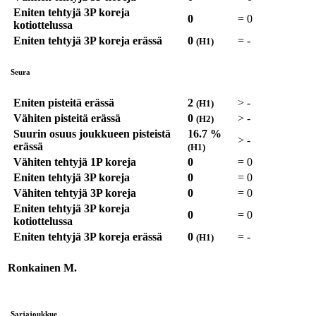
Eniten tehtyjä 3P koreja
0
=
0
kotiottelussa
Eniten tehtyjä 3P koreja erässä
0
=
-
(H1)
Seura
Eniten pisteitä erässä
2
>
-
(H1)
Vähiten pisteitä erässä
0
>
-
(H2)
Suurin osuus joukkueen pisteistä
16.7 %
>
-
erässä
(H1)
Vähiten tehtyjä 1P koreja
0
=
0
Eniten tehtyjä 3P koreja
0
=
0
Vähiten tehtyjä 3P koreja
0
=
0
Eniten tehtyjä 3P koreja
0
=
0
kotiottelussa
Eniten tehtyjä 3P koreja erässä
0
=
-
(H1)
Ronkainen M.
Sarjajoukkue