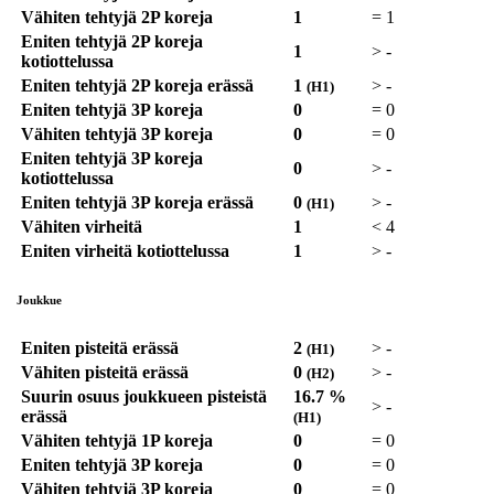
Vähiten tehtyjä 2P koreja
1
=
1
Eniten tehtyjä 2P koreja
1
>
-
kotiottelussa
Eniten tehtyjä 2P koreja erässä
1
>
-
(H1)
Eniten tehtyjä 3P koreja
0
=
0
Vähiten tehtyjä 3P koreja
0
=
0
Eniten tehtyjä 3P koreja
0
>
-
kotiottelussa
Eniten tehtyjä 3P koreja erässä
0
>
-
(H1)
Vähiten virheitä
1
<
4
Eniten virheitä kotiottelussa
1
>
-
Joukkue
Eniten pisteitä erässä
2
>
-
(H1)
Vähiten pisteitä erässä
0
>
-
(H2)
Suurin osuus joukkueen pisteistä
16.7 %
>
-
erässä
(H1)
Vähiten tehtyjä 1P koreja
0
=
0
Eniten tehtyjä 3P koreja
0
=
0
Vähiten tehtyjä 3P koreja
0
=
0