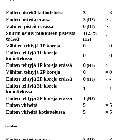
Eniten pisteitä kotiottelussa
3
=
3
Eniten pisteitä erässä
3
>
-
(H2)
Vähiten pisteitä erässä
0
>
-
(H1)
Suurin osuus joukkueen pisteistä
11.5 %
>
-
erässä
(H2)
Vähiten tehtyjä 1P koreja
0
=
0
Eniten tehtyjä 1P koreja
0
=
0
kotiottelussa
Eniten tehtyjä 1P koreja erässä
0
>
-
(H1)
Vähiten tehtyjä 2P koreja
0
=
0
Eniten tehtyjä 2P koreja erässä
0
>
-
(H1)
Eniten tehtyjä 3P koreja
1
=
1
kotiottelussa
Eniten tehtyjä 3P koreja erässä
1
>
-
(H2)
Eniten virheitä
5
=
5
Eniten virheitä kotiottelussa
5
=
5
Joukkue
Eniten pisteitä erässä
3
=
3
(H2)