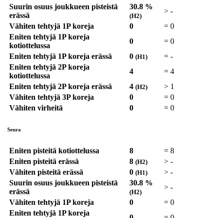
Suurin osuus joukkueen pisteistä
30.8 %
>
-
erässä
(H2)
Vähiten tehtyjä 1P koreja
0
=
0
Eniten tehtyjä 1P koreja
0
=
0
kotiottelussa
Eniten tehtyjä 1P koreja erässä
0
=
-
(H1)
Eniten tehtyjä 2P koreja
4
=
4
kotiottelussa
Eniten tehtyjä 2P koreja erässä
4
>
1
(H2)
Vähiten tehtyjä 3P koreja
0
=
0
Vähiten virheitä
0
=
0
Seura
Eniten pisteitä kotiottelussa
8
=
8
Eniten pisteitä erässä
8
>
-
(H2)
Vähiten pisteitä erässä
0
>
-
(H1)
Suurin osuus joukkueen pisteistä
30.8 %
>
-
erässä
(H2)
Vähiten tehtyjä 1P koreja
0
=
0
Eniten tehtyjä 1P koreja
0
=
0