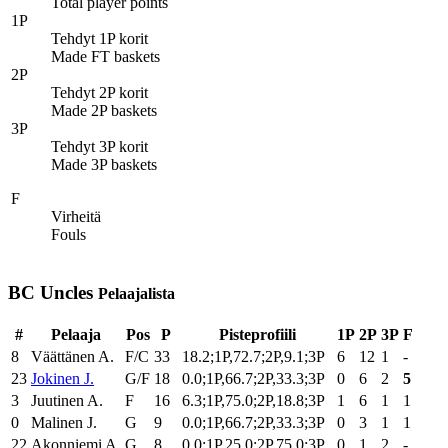
Total player points
1P
Tehdyt 1P korit
Made FT baskets
2P
Tehdyt 2P korit
Made 2P baskets
3P
Tehdyt 3P korit
Made 3P baskets
F
Virheitä
Fouls
BC Uncles
Pelaajalista
#
Pelaaja
Pos
P
Pisteprofiili
1P
2P
3P
F
8
Väättänen A.
F/C
33
18.2;1P,72.7;2P,9.1;3P
6
12
1
-
23
Jokinen J.
G/F
18
0.0;1P,66.7;2P,33.3;3P
0
6
2
5
3
Juutinen A.
F
16
6.3;1P,75.0;2P,18.8;3P
1
6
1
1
0
Malinen J.
G
9
0.0;1P,66.7;2P,33.3;3P
0
3
1
1
22
Akonniemi A.
G
8
0.0;1P,25.0;2P,75.0;3P
0
1
2
-