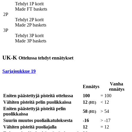
Tehdyt 1P korit
Made FT baskets
2P
Tehdyt 2P korit
Made 2P baskets
3P
Tehdyt 3P korit
Made 3P baskets
UK-K
Ottelussa tehdyt ennätykset
Sarjajoukkue
19
Vanha
Ennätys
ennätys
Eniten päästettyjä pisteitä ottelussa
100
=
100
Vähiten pisteitä pelin puolikkaissa
12
<
12
(H1)
Eniten päästettyjä pisteitä pelin
58
>
54
(H1)
puolikkaissa
Suurin muutos puoliaikatuloksesta
-16
>
-17
Vähiten pisteitä puoliajalla
12
=
12