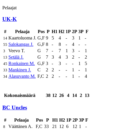
Pelaajat
UK-K
#
Pelaaja
Pos
P
H1
H2
1P
2P
3P
F
Kaartoluoma J.
G,F
9
5
4
-
3
1
-
14
Salokangas J.
G,F
8
-
8
-
4
-
-
55
Veevo T.
G
7
-
7
1
3
-
1
3
Setälä J.
G
7
3
4
3
2
-
2
13
Ronkainen M.
G,F
3
-
3
-
-
1
5
45
Mankinen J.
C
2
2
-
-
1
-
1
33
Alasuvanto M.
F,C
2
2
-
-
1
-
4
34
Kokonaismäärä
38
12
26
4
14
2
13
BC Uncles
#
Pelaaja
Pos
P
H1
H2
1P
2P
3P
F
Väättänen A.
F,C
33
21
12
6
12
1
-
8