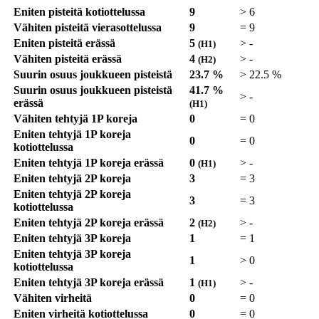
Eniten pisteitä kotiottelussa
9
>
6
Vähiten pisteitä vierasottelussa
9
=
9
Eniten pisteitä erässä
5
>
-
(H1)
Vähiten pisteitä erässä
4
>
-
(H2)
Suurin osuus joukkueen pisteistä
23.7 %
>
22.5 %
Suurin osuus joukkueen pisteistä
41.7 %
>
-
erässä
(H1)
Vähiten tehtyjä 1P koreja
0
=
0
Eniten tehtyjä 1P koreja
0
=
0
kotiottelussa
Eniten tehtyjä 1P koreja erässä
0
>
-
(H1)
Eniten tehtyjä 2P koreja
3
=
3
Eniten tehtyjä 2P koreja
3
=
3
kotiottelussa
Eniten tehtyjä 2P koreja erässä
2
>
-
(H2)
Eniten tehtyjä 3P koreja
1
=
1
Eniten tehtyjä 3P koreja
1
>
0
kotiottelussa
Eniten tehtyjä 3P koreja erässä
1
>
-
(H1)
Vähiten virheitä
0
=
0
Eniten virheitä kotiottelussa
0
=
0