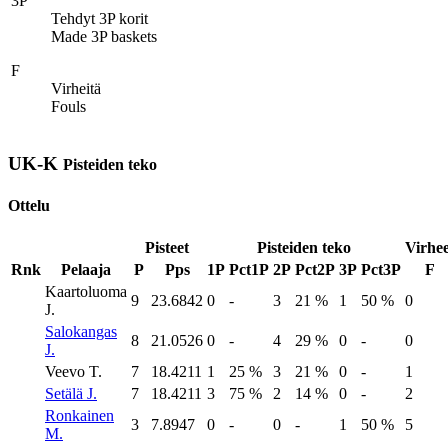
3P
Tehdyt 3P korit
Made 3P baskets
F
Virheitä
Fouls
UK-K
Pisteiden teko
Ottelu
Pisteet
Pisteiden teko
Virhee
Rnk
Pelaaja
P
Pps
1P
Pct1P
2P
Pct2P
3P
Pct3P
F
Kaartoluoma
9
23.6842
0
-
3
21 %
1
50 %
0
J.
Salokangas
8
21.0526
0
-
4
29 %
0
-
0
J.
Veevo T.
7
18.4211
1
25 %
3
21 %
0
-
1
Setälä J.
7
18.4211
3
75 %
2
14 %
0
-
2
Ronkainen
3
7.8947
0
-
0
-
1
50 %
5
M.