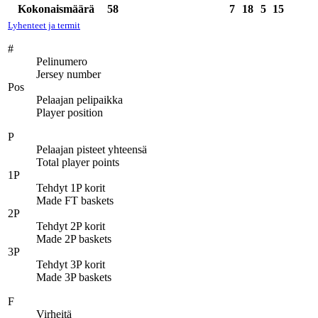
Kokonaismäärä
58
7
18
5
15
Lyhenteet ja termit
#
Pelinumero
Jersey number
Pos
Pelaajan pelipaikka
Player position
P
Pelaajan pisteet yhteensä
Total player points
1P
Tehdyt 1P korit
Made FT baskets
2P
Tehdyt 2P korit
Made 2P baskets
3P
Tehdyt 3P korit
Made 3P baskets
F
Virheitä