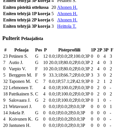
Eniten tehtyjä 3P koreja
4
Petänen S.
Eniten pisteitä ottelussa
20
Ahonen H.
Eniten tehtyjä 1P koreja
5
Ahonen H.
Eniten tehtyjä 2P koreja
6
Ahonen H.
Eniten tehtyjä 3P koreja
3
Heittola T.
Pulterit
Pelaajalista
#
Pelaaja
Pos
P
Pisteprofiili
1P
2P
3P
F
23
Petänen S.
G
12
0.0;1P,0.0;2P,100.0;3P
0
0
4
3
7
Autio J.
G
10
20.0;1P,80.0;2P,0.0;3P
2
4
0
3
0
Varpio V.
F
10
20.0;1P,80.0;2P,0.0;3P
2
4
0
2
5
Berggren M.
F
9
33.3;1P,66.7;2P,0.0;3P
3
3
0
2
32
Taponen M.
C
7
0.0;1P,57.1;2P,42.9;3P
0
2
1
2
22
Lehmonen T.
4
0.0;1P,100.0;2P,0.0;3P
0
2
0
-
18
Patrikainen S.
C
4
0.0;1P,100.0;2P,0.0;3P
0
2
0
2
9
Salovaara J.
G
2
0.0;1P,100.0;2P,0.0;3P
0
1
0
-
21
Wirtavuori J.
0
0.0;1P,0.0;2P,0.0;3P
0
0
0
1
14
Jokela P.
G
0
0.0;1P,0.0;2P,0.0;3P
0
0
0
-
4
Koivunen K.
G
0
0.0;1P,0.0;2P,0.0;3P
0
0
0
-
20
Jantunen H.
0
0.0;1P,0.0;2P,0.0;3P
0
0
0
-