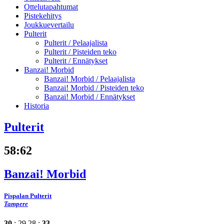
Ottelutapahtumat
Pistekehitys
Joukkuevertailu
Pulterit
Pulterit /
Pelaajalista
Pulterit /
Pisteiden teko
Pulterit /
Ennätykset
Banzai! Morbid
Banzai! Morbid /
Pelaajalista
Banzai! Morbid /
Pisteiden teko
Banzai! Morbid /
Ennätykset
Historia
Pulterit
58
:
62
Banzai! Morbid
Pispalan Pulterit
Tampere
30
: 29
28 :
33