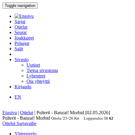
Toggle navigation
Sarjat
Ottelut
Seurat
Joukkueet
Pelaajat
Salit
Sivusto
Uutiset
Tietoa sivustosta
Lyhenteet
Ota yhteyttä
Kirjaudu
EN
Etusivu
|
Ottelut
|
Pulterit - Banzai! Morbid [02.05.2026]
Pulterit - Banzai! Morbid
Ottelu
'25-'26
Krt
Lopputulos
58
:
62
Ottelut
Sarjavaihe
Yhteenveto