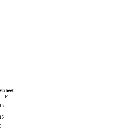
Virheet
F
15
15
0