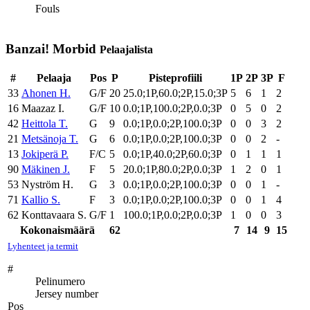
Fouls
Banzai! Morbid
Pelaajalista
#
Pelaaja
Pos
P
Pisteprofiili
1P
2P
3P
F
33
Ahonen H.
G/F
20
25.0;1P,60.0;2P,15.0;3P
5
6
1
2
16
Maazaz I.
G/F
10
0.0;1P,100.0;2P,0.0;3P
0
5
0
2
42
Heittola T.
G
9
0.0;1P,0.0;2P,100.0;3P
0
0
3
2
21
Metsänoja T.
G
6
0.0;1P,0.0;2P,100.0;3P
0
0
2
-
13
Jokiperä P.
F/C
5
0.0;1P,40.0;2P,60.0;3P
0
1
1
1
90
Mäkinen J.
F
5
20.0;1P,80.0;2P,0.0;3P
1
2
0
1
53
Nyström H.
G
3
0.0;1P,0.0;2P,100.0;3P
0
0
1
-
71
Kallio S.
F
3
0.0;1P,0.0;2P,100.0;3P
0
0
1
4
62
Konttavaara S.
G/F
1
100.0;1P,0.0;2P,0.0;3P
1
0
0
3
Kokonaismäärä
62
7
14
9
15
Lyhenteet ja termit
#
Pelinumero
Jersey number
Pos