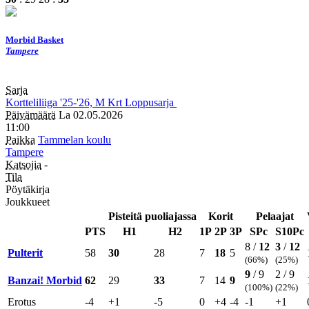
Morbid Basket
Tampere
Sarja
Kortteliliiga
'25-'26, M
Krt
Loppusarja
Päivämäärä
La 02.05.2026
11:00
Paikka
Tammelan koulu
Tampere
Katsojia
-
Tila
Pöytäkirja
Joukkueet
Pisteitä puoliajassa
Korit
Pelaajat
PTS
H1
H2
1P
2P
3P
SPc
S10Pc
8 /
12
3
/
12
Pulterit
58
30
28
7
18
5
(66%)
(25%)
9
/ 9
2 / 9
Banzai! Morbid
62
29
33
7
14
9
(100%)
(22%)
Erotus
-4
+1
-5
0
+4
-4
-1
+1