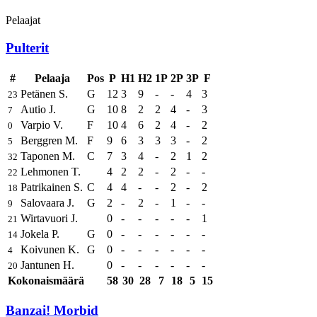
Pelaajat
Pulterit
#
Pelaaja
Pos
P
H1
H2
1P
2P
3P
F
Petänen S.
G
12
3
9
-
-
4
3
23
Autio J.
G
10
8
2
2
4
-
3
7
Varpio V.
F
10
4
6
2
4
-
2
0
Berggren M.
F
9
6
3
3
3
-
2
5
Taponen M.
C
7
3
4
-
2
1
2
32
Lehmonen T.
4
2
2
-
2
-
-
22
Patrikainen S.
C
4
4
-
-
2
-
2
18
Salovaara J.
G
2
-
2
-
1
-
-
9
Wirtavuori J.
0
-
-
-
-
-
1
21
Jokela P.
G
0
-
-
-
-
-
-
14
Koivunen K.
G
0
-
-
-
-
-
-
4
Jantunen H.
0
-
-
-
-
-
-
20
Kokonaismäärä
58
30
28
7
18
5
15
Banzai! Morbid