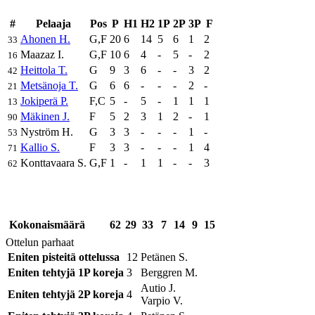
#
Pelaaja
Pos
P
H1
H2
1P
2P
3P
F
Ahonen H.
G,F
20
6
14
5
6
1
2
33
Maazaz I.
G,F
10
6
4
-
5
-
2
16
Heittola T.
G
9
3
6
-
-
3
2
42
Metsänoja T.
G
6
6
-
-
-
2
-
21
Jokiperä P.
F,C
5
-
5
-
1
1
1
13
Mäkinen J.
F
5
2
3
1
2
-
1
90
Nyström H.
G
3
3
-
-
-
1
-
53
Kallio S.
F
3
3
-
-
-
1
4
71
Konttavaara S.
G,F
1
-
1
1
-
-
3
62
Kokonaismäärä
62
29
33
7
14
9
15
Ottelun parhaat
Eniten pisteitä ottelussa
12
Petänen S.
Eniten tehtyjä 1P koreja
3
Berggren M.
Autio J.
Eniten tehtyjä 2P koreja
4
Varpio V.