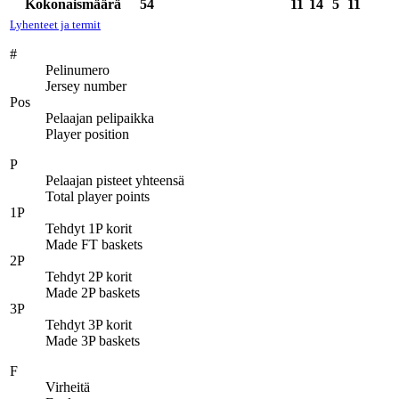
Kokonaismäärä
54
11
14
5
11
Lyhenteet ja termit
#
Pelinumero
Jersey number
Pos
Pelaajan pelipaikka
Player position
P
Pelaajan pisteet yhteensä
Total player points
1P
Tehdyt 1P korit
Made FT baskets
2P
Tehdyt 2P korit
Made 2P baskets
3P
Tehdyt 3P korit
Made 3P baskets
F
Virheitä