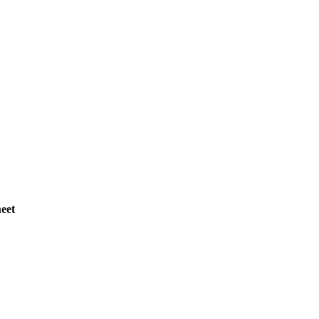
eet
F