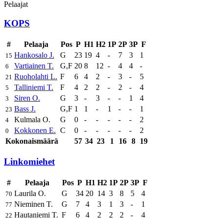
Pelaajat
KOPS
#
Pelaaja
Pos
P
H1
H2
1P
2P
3P
F
Hankosalo J.
G
23
19
4
-
7
3
1
15
Vartiainen T.
G,F
20
8
12
-
4
4
-
6
Ruoholahti L.
F
6
4
2
-
3
-
5
21
Talliniemi T.
F
4
2
2
-
2
-
4
5
Siren O.
G
3
-
3
-
-
1
4
3
Bass J.
G,F
1
1
-
1
-
-
1
23
Kulmala O.
G
0
-
-
-
-
-
2
4
Kokkonen E.
C
0
-
-
-
-
-
2
0
Kokonaismäärä
57
34
23
1
16
8
19
Linkomiehet
#
Pelaaja
Pos
P
H1
H2
1P
2P
3P
F
Laurila O.
G
34
20
14
3
8
5
4
70
Nieminen T.
G
7
4
3
1
3
-
1
77
Hautaniemi T.
F
6
4
2
2
2
-
4
22