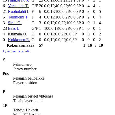
15
Hankosalo J.
G
23
0.0;1P,60.9;2P,39.1;3P
0
7
3
1
6
Vartiainen T.
G/F
20
0.0;1P,40.0;2P,60.0;3P
0
4
4
-
21
Ruoholahti L.
F
6
0.0;1P,100.0;2P,0.0;3P
0
3
0
5
5
Talliniemi T.
F
4
0.0;1P,100.0;2P,0.0;3P
0
2
0
4
3
Siren O.
G
3
0.0;1P,0.0;2P,100.0;3P
0
0
1
4
23
Bass J.
G/F
1
100.0;1P,0.0;2P,0.0;3P
1
0
0
1
4
Kulmala O.
G
0
0.0;1P,0.0;2P,0.0;3P
0
0
0
2
0
Kokkonen E.
C
0
0.0;1P,0.0;2P,0.0;3P
0
0
0
2
Kokonaismäärä
57
1
16
8
19
Lyhenteet ja termit
#
Pelinumero
Jersey number
Pos
Pelaajan pelipaikka
Player position
P
Pelaajan pisteet yhteensä
Total player points
1P
Tehdyt 1P korit
Made FT baskets