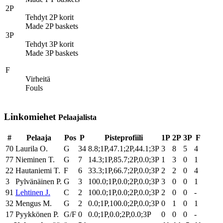
2P
Tehdyt 2P korit
Made 2P baskets
3P
Tehdyt 3P korit
Made 3P baskets
F
Virheitä
Fouls
Linkomiehet
Pelaajalista
#
Pelaaja
Pos
P
Pisteprofiili
1P
2P
3P
F
70
Laurila O.
G
34
8.8;1P,47.1;2P,44.1;3P
3
8
5
4
77
Nieminen T.
G
7
14.3;1P,85.7;2P,0.0;3P
1
3
0
1
22
Hautaniemi T.
F
6
33.3;1P,66.7;2P,0.0;3P
2
2
0
4
3
Pylvänäinen P.
G
3
100.0;1P,0.0;2P,0.0;3P
3
0
0
1
91
Lehtinen J.
C
2
100.0;1P,0.0;2P,0.0;3P
2
0
0
-
32
Mengus M.
G
2
0.0;1P,100.0;2P,0.0;3P
0
1
0
1
17
Pyykkönen P.
G/F
0
0.0;1P,0.0;2P,0.0;3P
0
0
0
-