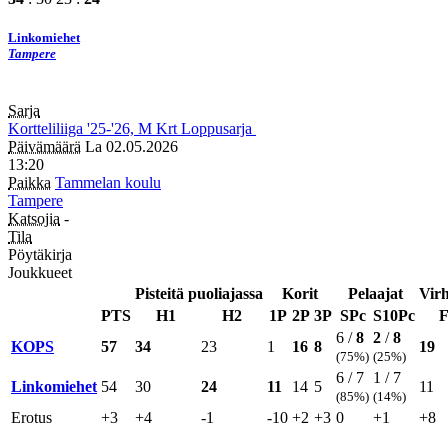
Linkomiehet
Tampere
Sarja
Kortteliliiga
'25-'26, M
Krt
Loppusarja
Päivämäärä
La 02.05.2026
13:20
Paikka
Tammelan koulu
Tampere
Katsojia
-
Tila
Pöytäkirja
Joukkueet
Pisteitä puoliajassa
Korit
Pelaajat
Virh
PTS
H1
H2
1P
2P
3P
SPc
S10Pc
6 /
8
2
/
8
KOPS
57
34
23
1
16
8
19
(75%)
(25%)
6 / 7
1 / 7
Linkomiehet
54
30
24
11
14
5
11
(85%)
(14%)
Erotus
+3
+4
-1
-10
+2
+3
0
+1
+8