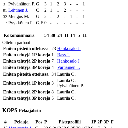
Pylvänäinen P.
G
3
1
2
3
-
-
1
3
Lehtinen J.
C
2
1
1
2
-
-
-
91
Mengus M.
G
2
-
2
-
1
-
1
32
Pyykkönen P.
G,F
0
-
-
-
-
-
-
17
Kokonaismäärä
54
30
24
11
14
5
11
Ottelun parhaat
Eniten pisteitä ottelussa
23
Hankosalo J.
Eniten tehtyjä 1P koreja
1
Bass J.
Eniten tehtyjä 2P koreja
7
Hankosalo J.
Eniten tehtyjä 3P koreja
4
Vartiainen T.
Eniten pisteitä ottelussa
34
Laurila O.
Laurila O.
Eniten tehtyjä 1P koreja
3
Pylvänäinen P.
Eniten tehtyjä 2P koreja
8
Laurila O.
Eniten tehtyjä 3P koreja
5
Laurila O.
KOPS
Pelaajalista
#
Pelaaja
Pos
P
Pisteprofiili
1P
2P
3P
F