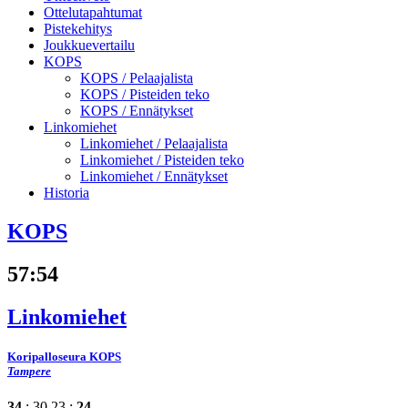
Ottelutapahtumat
Pistekehitys
Joukkuevertailu
KOPS
KOPS /
Pelaajalista
KOPS /
Pisteiden teko
KOPS /
Ennätykset
Linkomiehet
Linkomiehet /
Pelaajalista
Linkomiehet /
Pisteiden teko
Linkomiehet /
Ennätykset
Historia
KOPS
57
:
54
Linkomiehet
Koripalloseura KOPS
Tampere
34
: 30
23 :
24