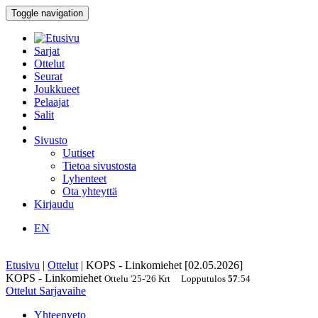
Toggle navigation
Sarjat
Ottelut
Seurat
Joukkueet
Pelaajat
Salit
Sivusto
Uutiset
Tietoa sivustosta
Lyhenteet
Ota yhteyttä
Kirjaudu
EN
Etusivu
|
Ottelut
|
KOPS - Linkomiehet [02.05.2026]
KOPS - Linkomiehet
Ottelu
'25-'26
Krt
Lopputulos
57
:
54
Ottelut
Sarjavaihe
Yhteenveto