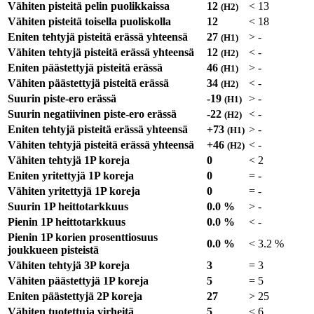
Vähiten pisteitä pelin puolikkaissa
12
<
13
(H2)
Vähiten pisteitä toisella puoliskolla
12
<
18
Eniten tehtyjä pisteitä erässä yhteensä
27
>
-
(H1)
Vähiten tehtyjä pisteitä erässä yhteensä
12
<
-
(H2)
Eniten päästettyjä pisteitä erässä
46
>
-
(H1)
Vähiten päästettyjä pisteitä erässä
34
<
-
(H2)
Suurin piste-ero erässä
-19
>
-
(H1)
Suurin negatiivinen piste-ero erässä
-22
<
-
(H2)
Eniten tehtyjä pisteitä erässä yhteensä
+73
>
-
(H1)
Vähiten tehtyjä pisteitä erässä yhteensä
+46
<
-
(H2)
Vähiten tehtyjä 1P koreja
0
<
2
Eniten yritettyjä 1P koreja
0
=
-
Vähiten yritettyjä 1P koreja
0
=
-
Suurin 1P heittotarkkuus
0.0 %
>
-
Pienin 1P heittotarkkuus
0.0 %
<
-
Pienin 1P korien prosenttiosuus
0.0 %
<
3.2 %
joukkueen pisteistä
Vähiten tehtyjä 3P koreja
3
=
3
Vähiten päästettyjä 1P koreja
5
=
5
Eniten päästettyjä 2P koreja
27
>
25
Vähiten tuotettuja virheitä
5
<
6