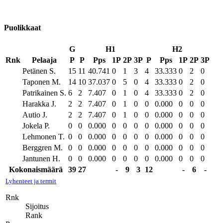
Puolikkaat
G
H1
H2
Rnk
Pelaaja
P
P
Pps
1P
2P
3P
P
Pps
1P
2P
3P
Petänen S.
15
11
40.741
0
1
3
4
33.333
0
2
0
Taponen M.
14
10
37.037
0
5
0
4
33.333
0
2
0
Patrikainen S.
6
2
7.407
0
1
0
4
33.333
0
2
0
Harakka J.
2
2
7.407
0
1
0
0
0.000
0
0
0
Autio J.
2
2
7.407
0
1
0
0
0.000
0
0
0
Jokela P.
0
0
0.000
0
0
0
0
0.000
0
0
0
Lehmonen T.
0
0
0.000
0
0
0
0
0.000
0
0
0
Berggren M.
0
0
0.000
0
0
0
0
0.000
0
0
0
Jantunen H.
0
0
0.000
0
0
0
0
0.000
0
0
0
Kokonaismäärä
39
27
-
9
3
12
-
6
-
Lyhenteet ja termit
Rnk
Sijoitus
Rank