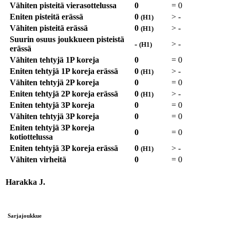
Vähiten pisteitä vierasottelussa
0
=
0
Eniten pisteitä erässä
0
>
-
(H1)
Vähiten pisteitä erässä
0
>
-
(H1)
Suurin osuus joukkueen pisteistä
-
>
-
(H1)
erässä
Vähiten tehtyjä 1P koreja
0
=
0
Eniten tehtyjä 1P koreja erässä
0
>
-
(H1)
Vähiten tehtyjä 2P koreja
0
=
0
Eniten tehtyjä 2P koreja erässä
0
>
-
(H1)
Eniten tehtyjä 3P koreja
0
=
0
Vähiten tehtyjä 3P koreja
0
=
0
Eniten tehtyjä 3P koreja
0
=
0
kotiottelussa
Eniten tehtyjä 3P koreja erässä
0
>
-
(H1)
Vähiten virheitä
0
=
0
Harakka J.
Sarjajoukkue