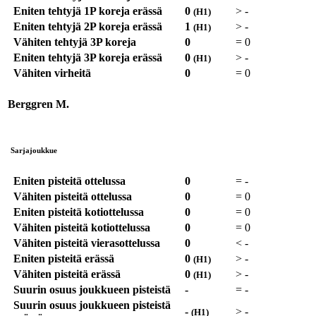
Eniten tehtyjä 1P koreja erässä
0
>
-
(H1)
Eniten tehtyjä 2P koreja erässä
1
>
-
(H1)
Vähiten tehtyjä 3P koreja
0
=
0
Eniten tehtyjä 3P koreja erässä
0
>
-
(H1)
Vähiten virheitä
0
=
0
Berggren M.
Sarjajoukkue
Eniten pisteitä ottelussa
0
=
-
Vähiten pisteitä ottelussa
0
=
0
Eniten pisteitä kotiottelussa
0
=
0
Vähiten pisteitä kotiottelussa
0
=
0
Vähiten pisteitä vierasottelussa
0
<
-
Eniten pisteitä erässä
0
>
-
(H1)
Vähiten pisteitä erässä
0
>
-
(H1)
Suurin osuus joukkueen pisteistä
-
=
-
Suurin osuus joukkueen pisteistä
-
>
-
(H1)