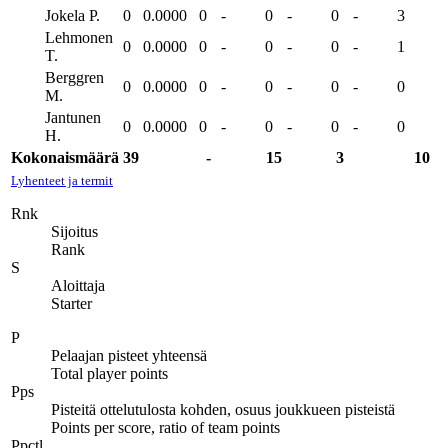
Jokela P.
0
0.0000
0
-
0
-
0
-
3
Lehmonen
0
0.0000
0
-
0
-
0
-
1
T.
Berggren
0
0.0000
0
-
0
-
0
-
0
M.
Jantunen
0
0.0000
0
-
0
-
0
-
0
H.
Kokonaismäärä
39
-
15
3
10
Lyhenteet ja termit
Rnk
Sijoitus
Rank
S
Aloittaja
Starter
P
Pelaajan pisteet yhteensä
Total player points
Pps
Pisteitä ottelutulosta kohden, osuus joukkueen pisteistä
Points per score, ratio of team points
Ppctl