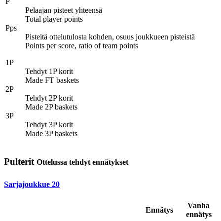
P
Pelaajan pisteet yhteensä
Total player points
Pps
Pisteitä ottelutulosta kohden, osuus joukkueen pisteistä
Points per score, ratio of team points
1P
Tehdyt 1P korit
Made FT baskets
2P
Tehdyt 2P korit
Made 2P baskets
3P
Tehdyt 3P korit
Made 3P baskets
Pulterit
Ottelussa tehdyt ennätykset
Sarjajoukkue
20
Vanha
Ennätys
ennätys