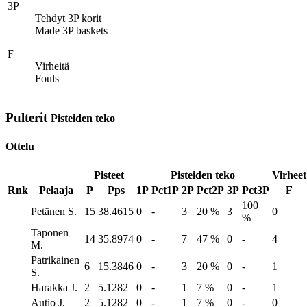
3P
Tehdyt 3P korit
Made 3P baskets
F
Virheitä
Fouls
Pulterit
Pisteiden teko
Ottelu
Pisteet
Pisteiden teko
Virheet
Rnk
Pelaaja
P
Pps
1P
Pct1P
2P
Pct2P
3P
Pct3P
F
100
Petänen S.
15
38.4615
0
-
3
20 %
3
0
%
Taponen
14
35.8974
0
-
7
47 %
0
-
4
M.
Patrikainen
6
15.3846
0
-
3
20 %
0
-
1
S.
Harakka J.
2
5.1282
0
-
1
7 %
0
-
1
Autio J.
2
5.1282
0
-
1
7 %
0
-
0