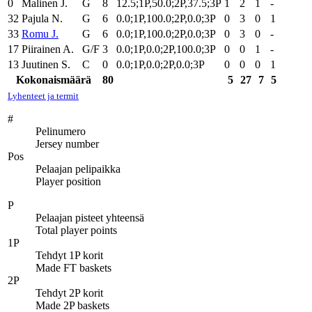
0
Malinen J.
G
8
12.5;1P,50.0;2P,37.5;3P
1
2
1
-
32
Pajula N.
G
6
0.0;1P,100.0;2P,0.0;3P
0
3
0
1
33
Romu J.
G
6
0.0;1P,100.0;2P,0.0;3P
0
3
0
-
17
Piirainen A.
G/F
3
0.0;1P,0.0;2P,100.0;3P
0
0
1
-
13
Juutinen S.
C
0
0.0;1P,0.0;2P,0.0;3P
0
0
0
1
Kokonaismäärä
80
5
27
7
5
Lyhenteet ja termit
#
Pelinumero
Jersey number
Pos
Pelaajan pelipaikka
Player position
P
Pelaajan pisteet yhteensä
Total player points
1P
Tehdyt 1P korit
Made FT baskets
2P
Tehdyt 2P korit
Made 2P baskets