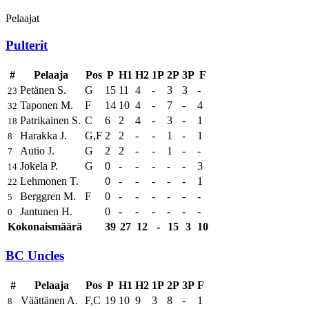
Pelaajat
Pulterit
#
Pelaaja
Pos
P
H1
H2
1P
2P
3P
F
Petänen S.
G
15
11
4
-
3
3
-
23
Taponen M.
F
14
10
4
-
7
-
4
32
Patrikainen S.
C
6
2
4
-
3
-
1
18
Harakka J.
G,F
2
2
-
-
1
-
1
8
Autio J.
G
2
2
-
-
1
-
-
7
Jokela P.
G
0
-
-
-
-
-
3
14
Lehmonen T.
0
-
-
-
-
-
1
22
Berggren M.
F
0
-
-
-
-
-
-
5
Jantunen H.
0
-
-
-
-
-
-
0
Kokonaismäärä
39
27
12
-
15
3
10
BC Uncles
#
Pelaaja
Pos
P
H1
H2
1P
2P
3P
F
Väättänen A.
F,C
19
10
9
3
8
-
1
8