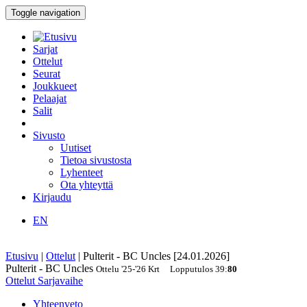
Toggle navigation
Sarjat
Ottelut
Seurat
Joukkueet
Pelaajat
Salit
Sivusto
Uutiset
Tietoa sivustosta
Lyhenteet
Ota yhteyttä
Kirjaudu
EN
Etusivu
|
Ottelut
|
Pulterit - BC Uncles [24.01.2026]
Pulterit - BC Uncles
Ottelu
'25-'26
Krt
Lopputulos
39
:
80
Ottelut
Sarjavaihe
Yhteenveto