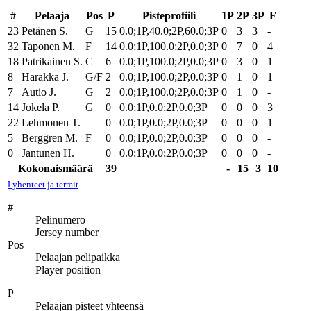
#
Pelaaja
Pos
P
Pisteprofiili
1P
2P
3P
F
23
Petänen S.
G
15
0.0;1P,40.0;2P,60.0;3P
0
3
3
-
32
Taponen M.
F
14
0.0;1P,100.0;2P,0.0;3P
0
7
0
4
18
Patrikainen S.
C
6
0.0;1P,100.0;2P,0.0;3P
0
3
0
1
8
Harakka J.
G/F
2
0.0;1P,100.0;2P,0.0;3P
0
1
0
1
7
Autio J.
G
2
0.0;1P,100.0;2P,0.0;3P
0
1
0
-
14
Jokela P.
G
0
0.0;1P,0.0;2P,0.0;3P
0
0
0
3
22
Lehmonen T.
0
0.0;1P,0.0;2P,0.0;3P
0
0
0
1
5
Berggren M.
F
0
0.0;1P,0.0;2P,0.0;3P
0
0
0
-
0
Jantunen H.
0
0.0;1P,0.0;2P,0.0;3P
0
0
0
-
Kokonaismäärä
39
-
15
3
10
Lyhenteet ja termit
#
Pelinumero
Jersey number
Pos
Pelaajan pelipaikka
Player position
P
Pelaajan pisteet yhteensä