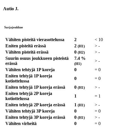
Autio J.
Sarjajoukkue
Vähiten pisteitä vierasottelussa
2
<
10
Eniten pisteitä erässä
2
>
-
(H1)
Vähiten pisteitä erässä
0
>
-
(H2)
Suurin osuus joukkueen pisteistä
7.4 %
>
-
erässä
(H1)
Vähiten tehtyjä 1P koreja
0
=
0
Eniten tehtyjä 1P koreja
0
=
0
kotiottelussa
Eniten tehtyjä 1P koreja erässä
0
>
-
(H1)
Eniten tehtyjä 2P koreja
1
=
1
kotiottelussa
Eniten tehtyjä 2P koreja erässä
1
>
-
(H1)
Vähiten tehtyjä 3P koreja
0
=
0
Eniten tehtyjä 3P koreja erässä
0
>
-
(H1)
Vähiten virheitä
0
=
0