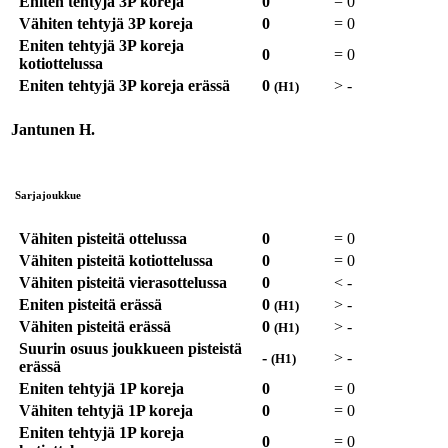
Eniten tehtyjä 3P koreja
0
=
0
Vähiten tehtyjä 3P koreja
0
=
0
Eniten tehtyjä 3P koreja
0
=
0
kotiottelussa
Eniten tehtyjä 3P koreja erässä
0
>
-
(H1)
Jantunen H.
Sarjajoukkue
Vähiten pisteitä ottelussa
0
=
0
Vähiten pisteitä kotiottelussa
0
=
0
Vähiten pisteitä vierasottelussa
0
<
-
Eniten pisteitä erässä
0
>
-
(H1)
Vähiten pisteitä erässä
0
>
-
(H1)
Suurin osuus joukkueen pisteistä
-
>
-
(H1)
erässä
Eniten tehtyjä 1P koreja
0
=
0
Vähiten tehtyjä 1P koreja
0
=
0
Eniten tehtyjä 1P koreja
0
=
0