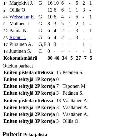
Marjokivi J.
G
16
10
6
-
5
2
1
14
Ollila O.
12
6
6
1
1
3
-
2
Weissman E.
G
10
6
4
-
5
-
1
44
Malinen J.
G
8
3
5
1
2
1
-
0
Pajula N.
G
6
4
2
-
3
-
1
32
Romu J.
G
6
4
2
-
3
-
-
33
Piirainen A.
G,F
3
3
-
-
-
1
-
17
Juutinen S.
C
0
-
-
-
-
-
1
13
Kokonaismäärä
80
46
34
5
27
7
5
Ottelun parhaat
Eniten pisteitä ottelussa
15
Petänen S.
Eniten tehtyjä 1P koreja
0
Eniten tehtyjä 2P koreja
7
Taponen M.
Eniten tehtyjä 3P koreja
3
Petänen S.
Eniten pisteitä ottelussa
19
Väättänen A.
Eniten tehtyjä 1P koreja
3
Väättänen A.
Eniten tehtyjä 2P koreja
8
Väättänen A.
Eniten tehtyjä 3P koreja
3
Ollila O.
Pulterit
Pelaajalista