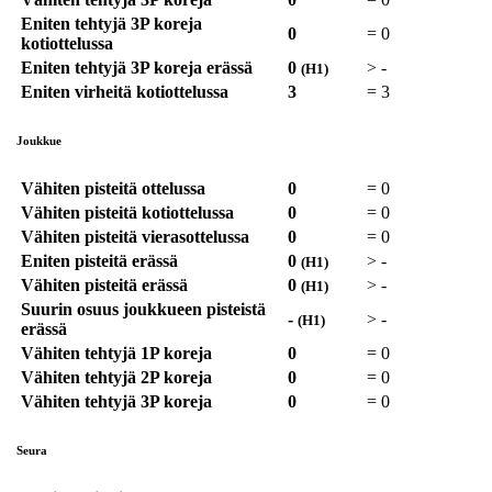
Eniten tehtyjä 3P koreja
0
=
0
kotiottelussa
Eniten tehtyjä 3P koreja erässä
0
>
-
(H1)
Eniten virheitä kotiottelussa
3
=
3
Joukkue
Vähiten pisteitä ottelussa
0
=
0
Vähiten pisteitä kotiottelussa
0
=
0
Vähiten pisteitä vierasottelussa
0
=
0
Eniten pisteitä erässä
0
>
-
(H1)
Vähiten pisteitä erässä
0
>
-
(H1)
Suurin osuus joukkueen pisteistä
-
>
-
(H1)
erässä
Vähiten tehtyjä 1P koreja
0
=
0
Vähiten tehtyjä 2P koreja
0
=
0
Vähiten tehtyjä 3P koreja
0
=
0
Seura