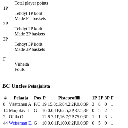
Total player points
1P
Tehdyt 1P korit
Made FT baskets
2P
Tehdyt 2P korit
Made 2P baskets
3P
Tehdyt 3P korit
Made 3P baskets
F
Virheitä
Fouls
BC Uncles
Pelaajalista
#
Pelaaja
Pos
P
Pisteprofiili
1P
2P
3P
F
8
Väättänen A.
F/C
19
15.8;1P,84.2;2P,0.0;3P
3
8
0
1
14
Marjokivi J.
G
16
0.0;1P,62.5;2P,37.5;3P
0
5
2
1
2
Ollila O.
12
8.3;1P,16.7;2P,75.0;3P
1
1
3
-
44
Weissman E.
G
10
0.0;1P,100.0;2P,0.0;3P
0
5
0
1