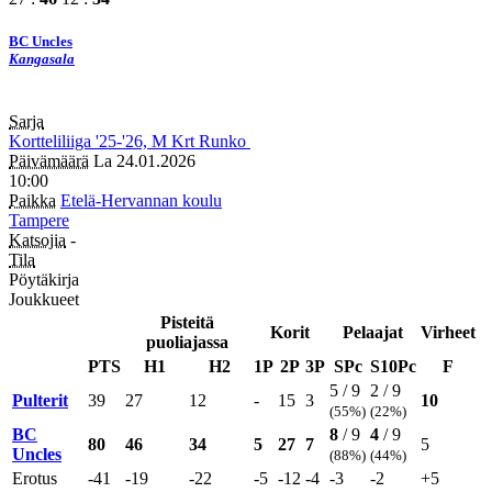
BC Uncles
Kangasala
Sarja
Kortteliliiga
'25-'26, M
Krt
Runko
Päivämäärä
La 24.01.2026
10:00
Paikka
Etelä-Hervannan koulu
Tampere
Katsojia
-
Tila
Pöytäkirja
Joukkueet
Pisteitä
Korit
Pelaajat
Virheet
puoliajassa
PTS
H1
H2
1P
2P
3P
SPc
S10Pc
F
5 / 9
2 / 9
Pulterit
39
27
12
-
15
3
10
(55%)
(22%)
BC
8
/ 9
4
/ 9
80
46
34
5
27
7
5
Uncles
(88%)
(44%)
Erotus
-41
-19
-22
-5
-12
-4
-3
-2
+5