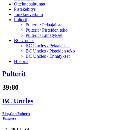
Ottelutapahtumat
Pistekehitys
Joukkuevertailu
Pulterit
Pulterit /
Pelaajalista
Pulterit /
Pisteiden teko
Pulterit /
Ennätykset
BC Uncles
BC Uncles /
Pelaajalista
BC Uncles /
Pisteiden teko
BC Uncles /
Ennätykset
Historia
Pulterit
39
:
80
BC Uncles
Pispalan Pulterit
Tampere
27 :
46
12 :
34