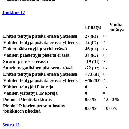
Joukkue
12
Vanha
Ennätys
ennätys
Eniten tehtyjä pisteitä erässä yhteensä
27
>
-
(H1)
Vähiten tehtyjä pisteitä erässä yhteensä
12
<
-
(H2)
Eniten päästettyjä pisteitä erässä
46
>
-
(H1)
Vähiten päästettyjä pisteitä erässä
34
<
-
(H2)
Suurin piste-ero erässä
-19
>
-
(H1)
Suurin negatiivinen piste-ero erässä
-22
<
-
(H2)
Eniten tehtyjä pisteitä erässä yhteensä
+73
>
-
(H1)
Vähiten tehtyjä pisteitä erässä yhteensä
+46
<
-
(H2)
Vähiten tehtyjä 1P koreja
0
=
-
Vähiten yritettyjä 1P koreja
0
=
-
Pienin 1P heittotarkkuus
0.0 %
<
25.0 %
Pienin 1P korien prosenttiosuus
0.0 %
=
0.0 %
joukkueen pisteistä
Seura
12