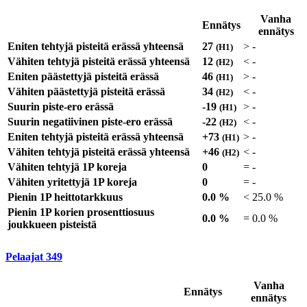
Vanha
Ennätys
ennätys
Eniten tehtyjä pisteitä erässä yhteensä
27
>
-
(H1)
Vähiten tehtyjä pisteitä erässä yhteensä
12
<
-
(H2)
Eniten päästettyjä pisteitä erässä
46
>
-
(H1)
Vähiten päästettyjä pisteitä erässä
34
<
-
(H2)
Suurin piste-ero erässä
-19
>
-
(H1)
Suurin negatiivinen piste-ero erässä
-22
<
-
(H2)
Eniten tehtyjä pisteitä erässä yhteensä
+73
>
-
(H1)
Vähiten tehtyjä pisteitä erässä yhteensä
+46
<
-
(H2)
Vähiten tehtyjä 1P koreja
0
=
-
Vähiten yritettyjä 1P koreja
0
=
-
Pienin 1P heittotarkkuus
0.0 %
<
25.0 %
Pienin 1P korien prosenttiosuus
0.0 %
=
0.0 %
joukkueen pisteistä
Pelaajat
349
Vanha
Ennätys
ennätys