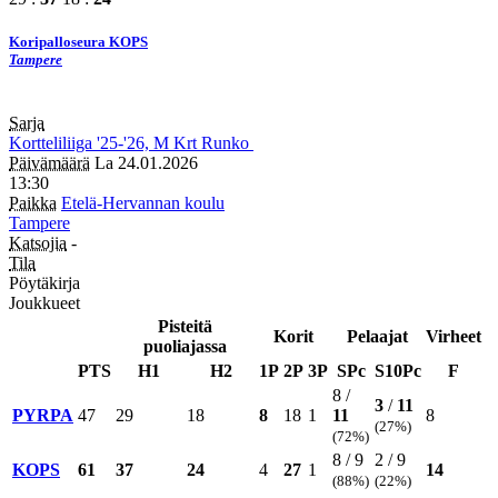
Koripalloseura KOPS
Tampere
Sarja
Kortteliliiga
'25-'26, M
Krt
Runko
Päivämäärä
La 24.01.2026
13:30
Paikka
Etelä-Hervannan koulu
Tampere
Katsojia
-
Tila
Pöytäkirja
Joukkueet
Pisteitä
Korit
Pelaajat
Virheet
puoliajassa
PTS
H1
H2
1P
2P
3P
SPc
S10Pc
F
8 /
3
/
11
PYRPA
47
29
18
8
18
1
11
8
(27%)
(72%)
8 / 9
2 / 9
KOPS
61
37
24
4
27
1
14
(88%)
(22%)