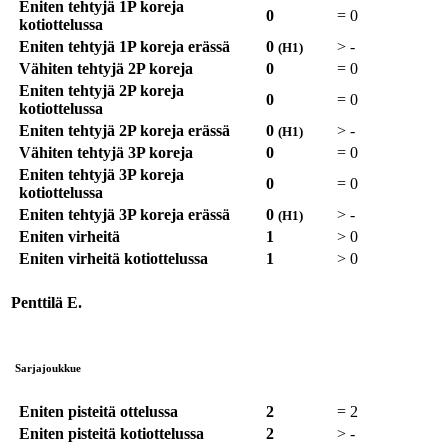
Eniten tehtyjä 1P koreja
0
=
0
kotiottelussa
Eniten tehtyjä 1P koreja erässä
0
>
-
(H1)
Vähiten tehtyjä 2P koreja
0
=
0
Eniten tehtyjä 2P koreja
0
=
0
kotiottelussa
Eniten tehtyjä 2P koreja erässä
0
>
-
(H1)
Vähiten tehtyjä 3P koreja
0
=
0
Eniten tehtyjä 3P koreja
0
=
0
kotiottelussa
Eniten tehtyjä 3P koreja erässä
0
>
-
(H1)
Eniten virheitä
1
>
0
Eniten virheitä kotiottelussa
1
>
0
Penttilä E.
Sarjajoukkue
Eniten pisteitä ottelussa
2
=
2
Eniten pisteitä kotiottelussa
2
>
-