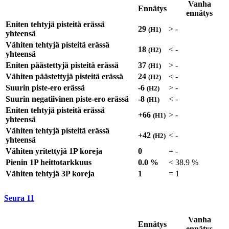
Vanha
Ennätys
ennätys
Eniten tehtyjä pisteitä erässä
29
>
-
(H1)
yhteensä
Vähiten tehtyjä pisteitä erässä
18
<
-
(H2)
yhteensä
Eniten päästettyjä pisteitä erässä
37
>
-
(H1)
Vähiten päästettyjä pisteitä erässä
24
<
-
(H2)
Suurin piste-ero erässä
-6
>
-
(H2)
Suurin negatiivinen piste-ero erässä
-8
<
-
(H1)
Eniten tehtyjä pisteitä erässä
+66
>
-
(H1)
yhteensä
Vähiten tehtyjä pisteitä erässä
+42
<
-
(H2)
yhteensä
Vähiten yritettyjä 1P koreja
0
=
-
Pienin 1P heittotarkkuus
0.0 %
<
38.9 %
Vähiten tehtyjä 3P koreja
1
=
1
Seura
11
Vanha
Ennätys
ennätys