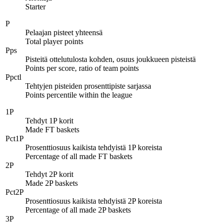
Starter
P
Pelaajan pisteet yhteensä
Total player points
Pps
Pisteitä ottelutulosta kohden, osuus joukkueen pisteistä
Points per score, ratio of team points
Ppctl
Tehtyjen pisteiden prosenttipiste sarjassa
Points percentile within the league
1P
Tehdyt 1P korit
Made FT baskets
Pct1P
Prosenttiosuus kaikista tehdyistä 1P koreista
Percentage of all made FT baskets
2P
Tehdyt 2P korit
Made 2P baskets
Pct2P
Prosenttiosuus kaikista tehdyistä 2P koreista
Percentage of all made 2P baskets
3P