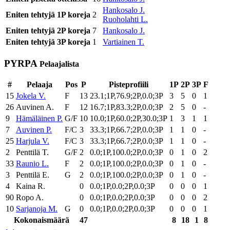
Hankosalo J.
Eniten tehtyjä 1P koreja
2
Ruoholahti L.
Eniten tehtyjä 2P koreja
7
Hankosalo J.
Eniten tehtyjä 3P koreja
1
Vartiainen T.
PYRPA
Pelaajalista
#
Pelaaja
Pos
P
Pisteprofiili
1P
2P
3P
F
15
Jokela V.
F
13
23.1;1P,76.9;2P,0.0;3P
3
5
0
1
26
Auvinen A.
F
12
16.7;1P,83.3;2P,0.0;3P
2
5
0
-
9
Hämäläinen P.
G/F
10
10.0;1P,60.0;2P,30.0;3P
1
3
1
1
7
Auvinen P.
F/C
3
33.3;1P,66.7;2P,0.0;3P
1
1
0
-
25
Harjula V.
F/C
3
33.3;1P,66.7;2P,0.0;3P
1
1
0
-
2
Penttilä T.
G/F
2
0.0;1P,100.0;2P,0.0;3P
0
1
0
2
33
Raunio L.
F
2
0.0;1P,100.0;2P,0.0;3P
0
1
0
-
3
Penttilä E.
G
2
0.0;1P,100.0;2P,0.0;3P
0
1
0
-
4
Kaina R.
0
0.0;1P,0.0;2P,0.0;3P
0
0
0
1
90
Ropo A.
0
0.0;1P,0.0;2P,0.0;3P
0
0
0
2
10
Sarjanoja M.
G
0
0.0;1P,0.0;2P,0.0;3P
0
0
0
1
Kokonaismäärä
47
8
18
1
8