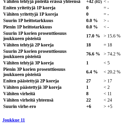
Vähiten tehtyjä pisteitä erässä yhteensä
+42
<
-
(H2)
Eniten yritettyjä 1P koreja
0
=
-
Vähiten yritettyjä 1P koreja
0
=
-
Suurin 1P heittotarkkuus
0.0 %
>
-
Pienin 1P heittotarkkuus
0.0 %
<
-
Suurin 1P korien prosenttiosuus
17.0 %
>
15.6 %
joukkueen pisteistä
Vähiten tehtyjä 2P koreja
18
=
18
Suurin 2P korien prosenttiosuus
76.6 %
>
74.2 %
joukkueen pisteistä
Vähiten tehtyjä 3P koreja
1
<
5
Pienin 3P korien prosenttiosuus
6.4 %
<
20.2 %
joukkueen pisteistä
Eniten päästettyjä 2P koreja
27
>
17
Vähiten päästettyjä 3P koreja
1
<
2
Vähiten virheitä
8
<
11
Vähiten virheitä yhteensä
22
<
24
Suurin virhe-ero
+6
>
+5
Joukkue
11