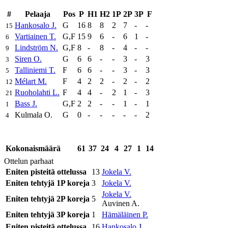
#
Pelaaja
Pos
P
H1
H2
1P
2P
3P
F
Hankosalo J.
G
16
8
8
2
7
-
-
15
Vartiainen T.
G,F
15
9
6
-
6
1
-
6
Lindström N.
G,F
8
-
8
-
4
-
-
9
Siren O.
G
6
6
-
-
3
-
3
3
Talliniemi T.
F
6
6
-
-
3
-
3
5
Mélart M.
F
4
2
2
-
2
-
2
12
Ruoholahti L.
F
4
4
-
2
1
-
3
21
Bass J.
G,F
2
2
-
-
1
-
1
1
Kulmala O.
G
0
-
-
-
-
-
2
4
Kokonaismäärä
61
37
24
4
27
1
14
Ottelun parhaat
Eniten pisteitä ottelussa
13
Jokela V.
Eniten tehtyjä 1P koreja
3
Jokela V.
Jokela V.
Eniten tehtyjä 2P koreja
5
Auvinen A.
Eniten tehtyjä 3P koreja
1
Hämäläinen P.
Eniten pisteitä ottelussa
16
Hankosalo J.