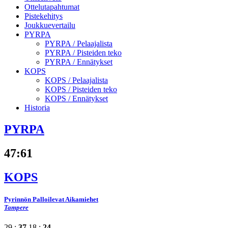
Ottelutapahtumat
Pistekehitys
Joukkuevertailu
PYRPA
PYRPA /
Pelaajalista
PYRPA /
Pisteiden teko
PYRPA /
Ennätykset
KOPS
KOPS /
Pelaajalista
KOPS /
Pisteiden teko
KOPS /
Ennätykset
Historia
PYRPA
47
:
61
KOPS
Pyrinnön Palloilevat Aikamiehet
Tampere
29 :
37
18 :
24