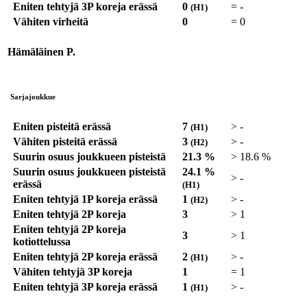
Eniten tehtyjä 3P koreja erässä
0
=
-
(H1)
Vähiten virheitä
0
=
0
Hämäläinen P.
Sarjajoukkue
Eniten pisteitä erässä
7
>
-
(H1)
Vähiten pisteitä erässä
3
>
-
(H2)
Suurin osuus joukkueen pisteistä
21.3 %
>
18.6 %
Suurin osuus joukkueen pisteistä
24.1 %
>
-
erässä
(H1)
Eniten tehtyjä 1P koreja erässä
1
>
-
(H2)
Eniten tehtyjä 2P koreja
3
>
1
Eniten tehtyjä 2P koreja
3
>
1
kotiottelussa
Eniten tehtyjä 2P koreja erässä
2
>
-
(H1)
Vähiten tehtyjä 3P koreja
1
=
1
Eniten tehtyjä 3P koreja erässä
1
>
-
(H1)