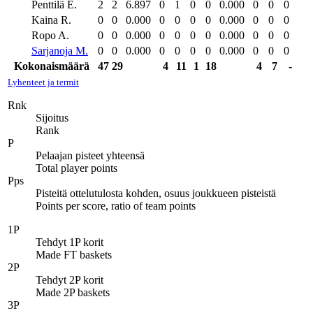
Penttilä E.
2
2
6.897
0
1
0
0
0.000
0
0
0
Kaina R.
0
0
0.000
0
0
0
0
0.000
0
0
0
Ropo A.
0
0
0.000
0
0
0
0
0.000
0
0
0
Sarjanoja M.
0
0
0.000
0
0
0
0
0.000
0
0
0
Kokonaismäärä
47
29
4
11
1
18
4
7
-
Lyhenteet ja termit
Rnk
Sijoitus
Rank
P
Pelaajan pisteet yhteensä
Total player points
Pps
Pisteitä ottelutulosta kohden, osuus joukkueen pisteistä
Points per score, ratio of team points
1P
Tehdyt 1P korit
Made FT baskets
2P
Tehdyt 2P korit
Made 2P baskets
3P