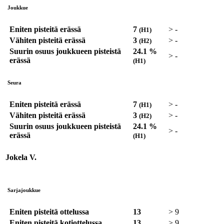
Joukkue
Eniten pisteitä erässä
7
>
-
(H1)
Vähiten pisteitä erässä
3
>
-
(H2)
Suurin osuus joukkueen pisteistä
24.1 %
>
-
erässä
(H1)
Seura
Eniten pisteitä erässä
7
>
-
(H1)
Vähiten pisteitä erässä
3
>
-
(H2)
Suurin osuus joukkueen pisteistä
24.1 %
>
-
erässä
(H1)
Jokela V.
Sarjajoukkue
Eniten pisteitä ottelussa
13
>
9
Eniten pisteitä kotiottelussa
13
>
9