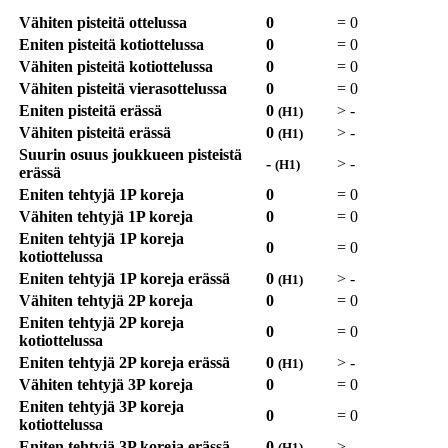
Vähiten pisteitä ottelussa
0
=
0
Eniten pisteitä kotiottelussa
0
=
0
Vähiten pisteitä kotiottelussa
0
=
0
Vähiten pisteitä vierasottelussa
0
=
0
Eniten pisteitä erässä
0
>
-
(H1)
Vähiten pisteitä erässä
0
>
-
(H1)
Suurin osuus joukkueen pisteistä
-
>
-
(H1)
erässä
Eniten tehtyjä 1P koreja
0
=
0
Vähiten tehtyjä 1P koreja
0
=
0
Eniten tehtyjä 1P koreja
0
=
0
kotiottelussa
Eniten tehtyjä 1P koreja erässä
0
>
-
(H1)
Vähiten tehtyjä 2P koreja
0
=
0
Eniten tehtyjä 2P koreja
0
=
0
kotiottelussa
Eniten tehtyjä 2P koreja erässä
0
>
-
(H1)
Vähiten tehtyjä 3P koreja
0
=
0
Eniten tehtyjä 3P koreja
0
=
0
kotiottelussa
Eniten tehtyjä 3P koreja erässä
0
>
-
(H1)