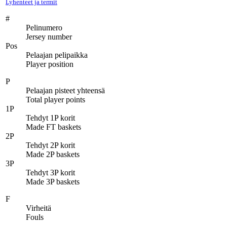
Lyhenteet ja termit
#
Pelinumero
Jersey number
Pos
Pelaajan pelipaikka
Player position
P
Pelaajan pisteet yhteensä
Total player points
1P
Tehdyt 1P korit
Made FT baskets
2P
Tehdyt 2P korit
Made 2P baskets
3P
Tehdyt 3P korit
Made 3P baskets
F
Virheitä
Fouls