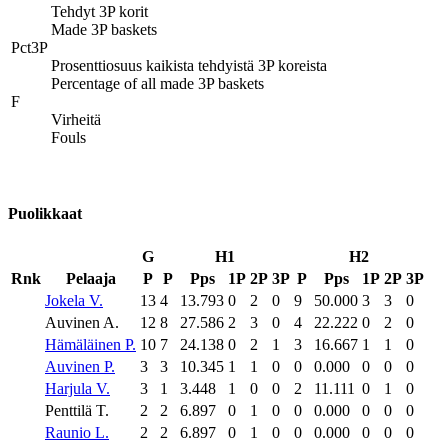
Tehdyt 3P korit
Made 3P baskets
Pct3P
Prosenttiosuus kaikista tehdyistä 3P koreista
Percentage of all made 3P baskets
F
Virheitä
Fouls
Puolikkaat
G
H1
H2
Rnk
Pelaaja
P
P
Pps
1P
2P
3P
P
Pps
1P
2P
3P
Jokela V.
13
4
13.793
0
2
0
9
50.000
3
3
0
Auvinen A.
12
8
27.586
2
3
0
4
22.222
0
2
0
Hämäläinen P.
10
7
24.138
0
2
1
3
16.667
1
1
0
Auvinen P.
3
3
10.345
1
1
0
0
0.000
0
0
0
Harjula V.
3
1
3.448
1
0
0
2
11.111
0
1
0
Penttilä T.
2
2
6.897
0
1
0
0
0.000
0
0
0
Raunio L.
2
2
6.897
0
1
0
0
0.000
0
0
0