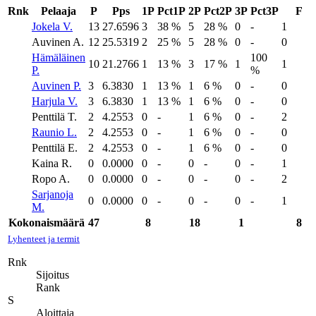
Rnk
Pelaaja
P
Pps
1P
Pct1P
2P
Pct2P
3P
Pct3P
F
Jokela V.
13
27.6596
3
38 %
5
28 %
0
-
1
Auvinen A.
12
25.5319
2
25 %
5
28 %
0
-
0
Hämäläinen
100
10
21.2766
1
13 %
3
17 %
1
1
P.
%
Auvinen P.
3
6.3830
1
13 %
1
6 %
0
-
0
Harjula V.
3
6.3830
1
13 %
1
6 %
0
-
0
Penttilä T.
2
4.2553
0
-
1
6 %
0
-
2
Raunio L.
2
4.2553
0
-
1
6 %
0
-
0
Penttilä E.
2
4.2553
0
-
1
6 %
0
-
0
Kaina R.
0
0.0000
0
-
0
-
0
-
1
Ropo A.
0
0.0000
0
-
0
-
0
-
2
Sarjanoja
0
0.0000
0
-
0
-
0
-
1
M.
Kokonaismäärä
47
8
18
1
8
Lyhenteet ja termit
Rnk
Sijoitus
Rank
S
Aloittaja