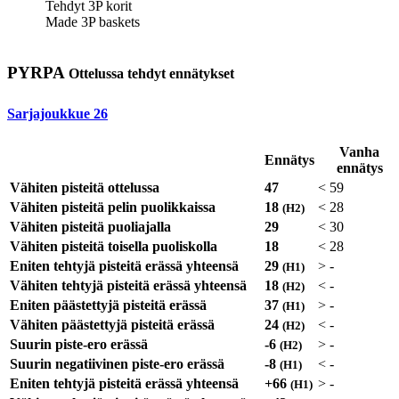
Tehdyt 3P korit
Made 3P baskets
PYRPA
Ottelussa tehdyt ennätykset
Sarjajoukkue
26
Vanha
Ennätys
ennätys
Vähiten pisteitä ottelussa
47
<
59
Vähiten pisteitä pelin puolikkaissa
18
<
28
(H2)
Vähiten pisteitä puoliajalla
29
<
30
Vähiten pisteitä toisella puoliskolla
18
<
28
Eniten tehtyjä pisteitä erässä yhteensä
29
>
-
(H1)
Vähiten tehtyjä pisteitä erässä yhteensä
18
<
-
(H2)
Eniten päästettyjä pisteitä erässä
37
>
-
(H1)
Vähiten päästettyjä pisteitä erässä
24
<
-
(H2)
Suurin piste-ero erässä
-6
>
-
(H2)
Suurin negatiivinen piste-ero erässä
-8
<
-
(H1)
Eniten tehtyjä pisteitä erässä yhteensä
+66
>
-
(H1)