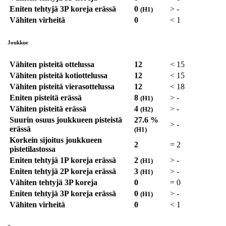
Eniten tehtyjä 3P koreja erässä
0
>
-
(H1)
Vähiten virheitä
0
<
1
Joukkue
Vähiten pisteitä ottelussa
12
<
15
Vähiten pisteitä kotiottelussa
12
<
15
Vähiten pisteitä vierasottelussa
12
<
18
Eniten pisteitä erässä
8
>
-
(H1)
Vähiten pisteitä erässä
4
>
-
(H2)
Suurin osuus joukkueen pisteistä
27.6 %
>
-
erässä
(H1)
Korkein sijoitus joukkueen
2
=
2
pistetilastossa
Eniten tehtyjä 1P koreja erässä
2
>
-
(H1)
Eniten tehtyjä 2P koreja erässä
3
>
-
(H1)
Vähiten tehtyjä 3P koreja
0
=
0
Eniten tehtyjä 3P koreja erässä
0
>
-
(H1)
Vähiten virheitä
0
<
1