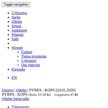
Toggle navigation
Sarjat
Ottelut
Seurat
Joukkueet
Pelaajat
Salit
Sivusto
Uutiset
Tietoa sivustosta
Lyhenteet
Ota yhteyttä
Kirjaudu
EN
Etusivu
|
Ottelut
|
PYRPA - KOPS [24.01.2026]
PYRPA - KOPS
Ottelu
'25-'26
Krt
Lopputulos
47
:
61
Ottelut
Sarjavaihe
Yhteenveto