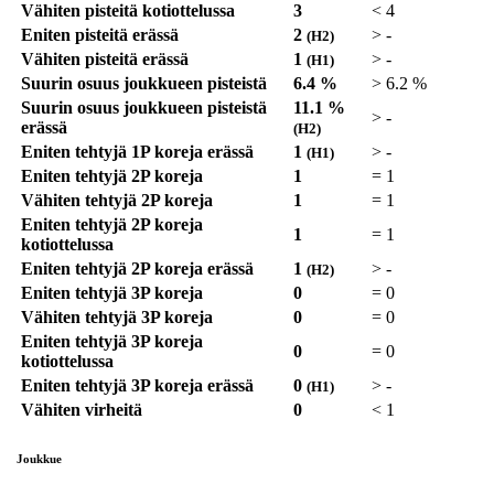
Vähiten pisteitä kotiottelussa
3
<
4
Eniten pisteitä erässä
2
>
-
(H2)
Vähiten pisteitä erässä
1
>
-
(H1)
Suurin osuus joukkueen pisteistä
6.4 %
>
6.2 %
Suurin osuus joukkueen pisteistä
11.1 %
>
-
erässä
(H2)
Eniten tehtyjä 1P koreja erässä
1
>
-
(H1)
Eniten tehtyjä 2P koreja
1
=
1
Vähiten tehtyjä 2P koreja
1
=
1
Eniten tehtyjä 2P koreja
1
=
1
kotiottelussa
Eniten tehtyjä 2P koreja erässä
1
>
-
(H2)
Eniten tehtyjä 3P koreja
0
=
0
Vähiten tehtyjä 3P koreja
0
=
0
Eniten tehtyjä 3P koreja
0
=
0
kotiottelussa
Eniten tehtyjä 3P koreja erässä
0
>
-
(H1)
Vähiten virheitä
0
<
1
Joukkue