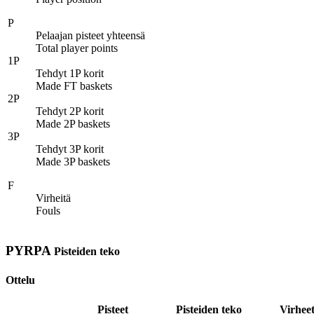
P
Pelaajan pisteet yhteensä
Total player points
1P
Tehdyt 1P korit
Made FT baskets
2P
Tehdyt 2P korit
Made 2P baskets
3P
Tehdyt 3P korit
Made 3P baskets
F
Virheitä
Fouls
PYRPA
Pisteiden teko
Ottelu
Pisteet
Pisteiden teko
Virhee