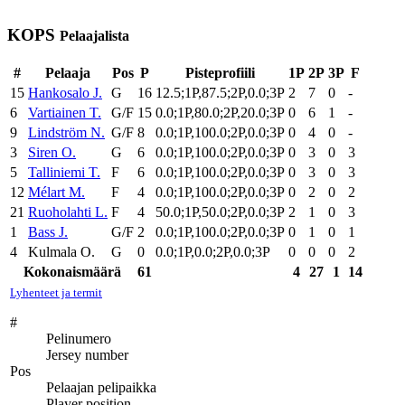
KOPS
Pelaajalista
#
Pelaaja
Pos
P
Pisteprofiili
1P
2P
3P
F
15
Hankosalo J.
G
16
12.5;1P,87.5;2P,0.0;3P
2
7
0
-
6
Vartiainen T.
G/F
15
0.0;1P,80.0;2P,20.0;3P
0
6
1
-
9
Lindström N.
G/F
8
0.0;1P,100.0;2P,0.0;3P
0
4
0
-
3
Siren O.
G
6
0.0;1P,100.0;2P,0.0;3P
0
3
0
3
5
Talliniemi T.
F
6
0.0;1P,100.0;2P,0.0;3P
0
3
0
3
12
Mélart M.
F
4
0.0;1P,100.0;2P,0.0;3P
0
2
0
2
21
Ruoholahti L.
F
4
50.0;1P,50.0;2P,0.0;3P
2
1
0
3
1
Bass J.
G/F
2
0.0;1P,100.0;2P,0.0;3P
0
1
0
1
4
Kulmala O.
G
0
0.0;1P,0.0;2P,0.0;3P
0
0
0
2
Kokonaismäärä
61
4
27
1
14
Lyhenteet ja termit
#
Pelinumero
Jersey number
Pos
Pelaajan pelipaikka
Player position