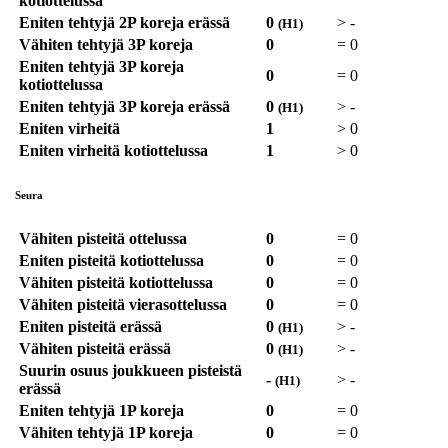
kotiottelussa
Eniten tehtyjä 2P koreja erässä
0
>
-
(H1)
Vähiten tehtyjä 3P koreja
0
=
0
Eniten tehtyjä 3P koreja
0
=
0
kotiottelussa
Eniten tehtyjä 3P koreja erässä
0
>
-
(H1)
Eniten virheitä
1
>
0
Eniten virheitä kotiottelussa
1
>
0
Seura
Vähiten pisteitä ottelussa
0
=
0
Eniten pisteitä kotiottelussa
0
=
0
Vähiten pisteitä kotiottelussa
0
=
0
Vähiten pisteitä vierasottelussa
0
=
0
Eniten pisteitä erässä
0
>
-
(H1)
Vähiten pisteitä erässä
0
>
-
(H1)
Suurin osuus joukkueen pisteistä
-
>
-
(H1)
erässä
Eniten tehtyjä 1P koreja
0
=
0
Vähiten tehtyjä 1P koreja
0
=
0