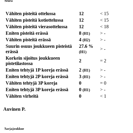
Seura
Vähiten pisteitä ottelussa
12
<
15
Vähiten pisteitä kotiottelussa
12
<
15
Vähiten pisteitä vierasottelussa
12
<
18
Eniten pisteitä erässä
8
>
-
(H1)
Vähiten pisteitä erässä
4
>
-
(H2)
Suurin osuus joukkueen pisteistä
27.6 %
>
-
erässä
(H1)
Korkein sijoitus joukkueen
2
=
2
pistetilastossa
Eniten tehtyjä 1P koreja erässä
2
>
-
(H1)
Eniten tehtyjä 2P koreja erässä
3
>
-
(H1)
Vähiten tehtyjä 3P koreja
0
=
0
Eniten tehtyjä 3P koreja erässä
0
>
-
(H1)
Vähiten virheitä
0
<
1
Auvinen P.
Sarjajoukkue