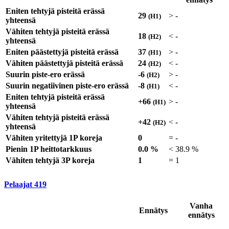
Eniten tehtyjä pisteitä erässä
29
>
-
(H1)
yhteensä
Vähiten tehtyjä pisteitä erässä
18
<
-
(H2)
yhteensä
Eniten päästettyjä pisteitä erässä
37
>
-
(H1)
Vähiten päästettyjä pisteitä erässä
24
<
-
(H2)
Suurin piste-ero erässä
-6
>
-
(H2)
Suurin negatiivinen piste-ero erässä
-8
<
-
(H1)
Eniten tehtyjä pisteitä erässä
+66
>
-
(H1)
yhteensä
Vähiten tehtyjä pisteitä erässä
+42
<
-
(H2)
yhteensä
Vähiten yritettyjä 1P koreja
0
=
-
Pienin 1P heittotarkkuus
0.0 %
<
38.9 %
Vähiten tehtyjä 3P koreja
1
=
1
Pelaajat
419
Vanha
Ennätys
ennätys