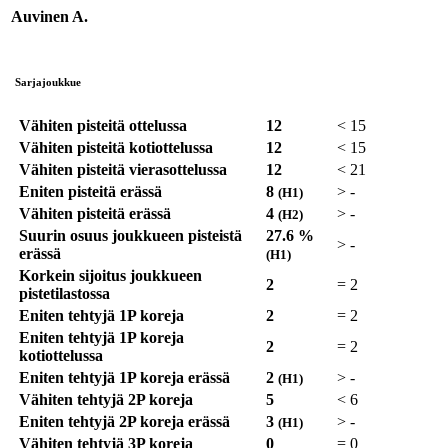
Auvinen A.
Sarjajoukkue
Vähiten pisteitä ottelussa
12
<
15
Vähiten pisteitä kotiottelussa
12
<
15
Vähiten pisteitä vierasottelussa
12
<
21
Eniten pisteitä erässä
8
>
-
(H1)
Vähiten pisteitä erässä
4
>
-
(H2)
Suurin osuus joukkueen pisteistä
27.6 %
>
-
erässä
(H1)
Korkein sijoitus joukkueen
2
=
2
pistetilastossa
Eniten tehtyjä 1P koreja
2
=
2
Eniten tehtyjä 1P koreja
2
=
2
kotiottelussa
Eniten tehtyjä 1P koreja erässä
2
>
-
(H1)
Vähiten tehtyjä 2P koreja
5
<
6
Eniten tehtyjä 2P koreja erässä
3
>
-
(H1)
Vähiten tehtyjä 3P koreja
0
=
0