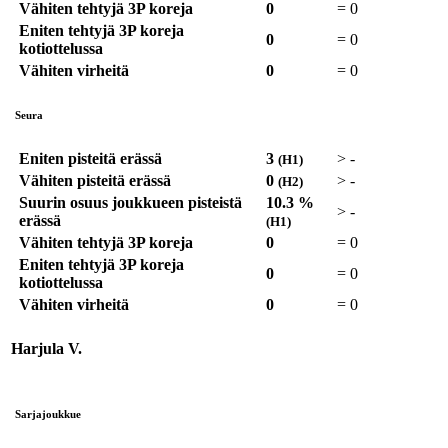
Vähiten tehtyjä 3P koreja
0
=
0
Eniten tehtyjä 3P koreja
0
=
0
kotiottelussa
Vähiten virheitä
0
=
0
Seura
Eniten pisteitä erässä
3
>
-
(H1)
Vähiten pisteitä erässä
0
>
-
(H2)
Suurin osuus joukkueen pisteistä
10.3 %
>
-
erässä
(H1)
Vähiten tehtyjä 3P koreja
0
=
0
Eniten tehtyjä 3P koreja
0
=
0
kotiottelussa
Vähiten virheitä
0
=
0
Harjula V.
Sarjajoukkue