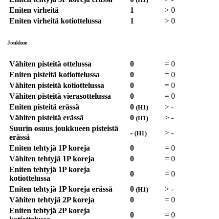
Eniten virheitä
1
>
0
Eniten virheitä kotiottelussa
1
>
0
Joukkue
Vähiten pisteitä ottelussa
0
=
0
Eniten pisteitä kotiottelussa
0
=
0
Vähiten pisteitä kotiottelussa
0
=
0
Vähiten pisteitä vierasottelussa
0
=
0
Eniten pisteitä erässä
0
>
-
(H1)
Vähiten pisteitä erässä
0
>
-
(H1)
Suurin osuus joukkueen pisteistä
-
>
-
(H1)
erässä
Eniten tehtyjä 1P koreja
0
=
0
Vähiten tehtyjä 1P koreja
0
=
0
Eniten tehtyjä 1P koreja
0
=
0
kotiottelussa
Eniten tehtyjä 1P koreja erässä
0
>
-
(H1)
Vähiten tehtyjä 2P koreja
0
=
0
Eniten tehtyjä 2P koreja
0
=
0