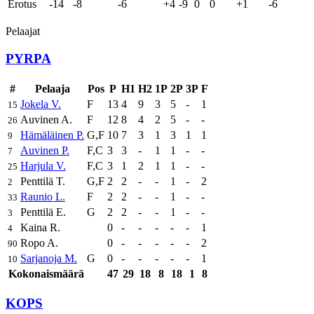
Erotus
-14
-8
-6
+4
-9
0
0
+1
-6
Pelaajat
PYRPA
#
Pelaaja
Pos
P
H1
H2
1P
2P
3P
F
Jokela V.
F
13
4
9
3
5
-
1
15
Auvinen A.
F
12
8
4
2
5
-
-
26
Hämäläinen P.
G,F
10
7
3
1
3
1
1
9
Auvinen P.
F,C
3
3
-
1
1
-
-
7
Harjula V.
F,C
3
1
2
1
1
-
-
25
Penttilä T.
G,F
2
2
-
-
1
-
2
2
Raunio L.
F
2
2
-
-
1
-
-
33
Penttilä E.
G
2
2
-
-
1
-
-
3
Kaina R.
0
-
-
-
-
-
1
4
Ropo A.
0
-
-
-
-
-
2
90
Sarjanoja M.
G
0
-
-
-
-
-
1
10
Kokonaismäärä
47
29
18
8
18
1
8
KOPS