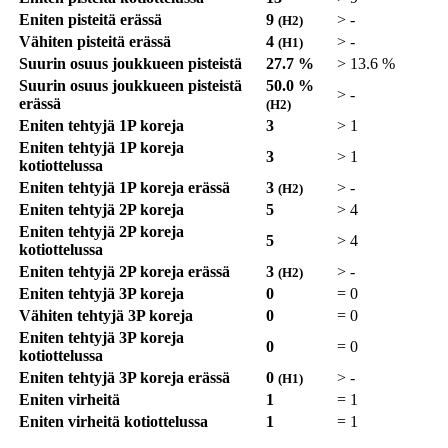
Eniten pisteitä erässä
9
>
-
(H2)
Vähiten pisteitä erässä
4
>
-
(H1)
Suurin osuus joukkueen pisteistä
27.7 %
>
13.6 %
Suurin osuus joukkueen pisteistä
50.0 %
>
-
erässä
(H2)
Eniten tehtyjä 1P koreja
3
>
1
Eniten tehtyjä 1P koreja
3
>
1
kotiottelussa
Eniten tehtyjä 1P koreja erässä
3
>
-
(H2)
Eniten tehtyjä 2P koreja
5
>
4
Eniten tehtyjä 2P koreja
5
>
4
kotiottelussa
Eniten tehtyjä 2P koreja erässä
3
>
-
(H2)
Eniten tehtyjä 3P koreja
0
=
0
Vähiten tehtyjä 3P koreja
0
=
0
Eniten tehtyjä 3P koreja
0
=
0
kotiottelussa
Eniten tehtyjä 3P koreja erässä
0
>
-
(H1)
Eniten virheitä
1
=
1
Eniten virheitä kotiottelussa
1
=
1