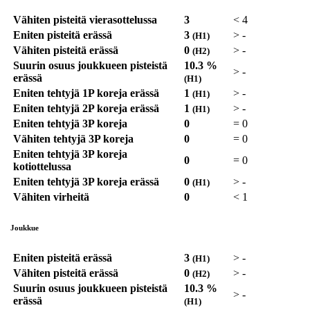
Vähiten pisteitä vierasottelussa
3
<
4
Eniten pisteitä erässä
3
>
-
(H1)
Vähiten pisteitä erässä
0
>
-
(H2)
Suurin osuus joukkueen pisteistä
10.3 %
>
-
erässä
(H1)
Eniten tehtyjä 1P koreja erässä
1
>
-
(H1)
Eniten tehtyjä 2P koreja erässä
1
>
-
(H1)
Eniten tehtyjä 3P koreja
0
=
0
Vähiten tehtyjä 3P koreja
0
=
0
Eniten tehtyjä 3P koreja
0
=
0
kotiottelussa
Eniten tehtyjä 3P koreja erässä
0
>
-
(H1)
Vähiten virheitä
0
<
1
Joukkue
Eniten pisteitä erässä
3
>
-
(H1)
Vähiten pisteitä erässä
0
>
-
(H2)
Suurin osuus joukkueen pisteistä
10.3 %
>
-
erässä
(H1)