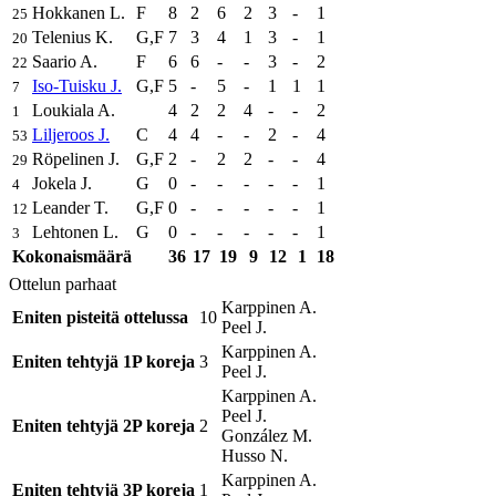
Hokkanen L.
F
8
2
6
2
3
-
1
25
Telenius K.
G,F
7
3
4
1
3
-
1
20
Saario A.
F
6
6
-
-
3
-
2
22
Iso-Tuisku J.
G,F
5
-
5
-
1
1
1
7
Loukiala A.
4
2
2
4
-
-
2
1
Liljeroos J.
C
4
4
-
-
2
-
4
53
Röpelinen J.
G,F
2
-
2
2
-
-
4
29
Jokela J.
G
0
-
-
-
-
-
1
4
Leander T.
G,F
0
-
-
-
-
-
1
12
Lehtonen L.
G
0
-
-
-
-
-
1
3
Kokonaismäärä
36
17
19
9
12
1
18
Ottelun parhaat
Karppinen A.
Eniten pisteitä ottelussa
10
Peel J.
Karppinen A.
Eniten tehtyjä 1P koreja
3
Peel J.
Karppinen A.
Peel J.
Eniten tehtyjä 2P koreja
2
González M.
Husso N.
Karppinen A.
Eniten tehtyjä 3P koreja
1