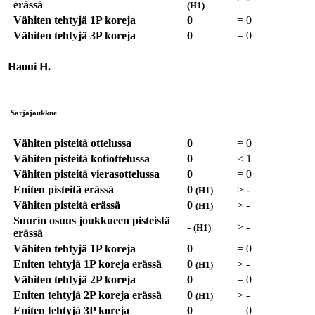
erässä
(H1)
Vähiten tehtyjä 1P koreja
0
=
0
Vähiten tehtyjä 3P koreja
0
=
0
Haoui H.
Sarjajoukkue
Vähiten pisteitä ottelussa
0
=
0
Vähiten pisteitä kotiottelussa
0
<
1
Vähiten pisteitä vierasottelussa
0
=
0
Eniten pisteitä erässä
0
>
-
(H1)
Vähiten pisteitä erässä
0
>
-
(H1)
Suurin osuus joukkueen pisteistä
-
>
-
(H1)
erässä
Vähiten tehtyjä 1P koreja
0
=
0
Eniten tehtyjä 1P koreja erässä
0
>
-
(H1)
Vähiten tehtyjä 2P koreja
0
=
0
Eniten tehtyjä 2P koreja erässä
0
>
-
(H1)
Eniten tehtyjä 3P koreja
0
=
0