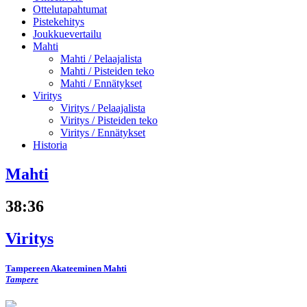
Ottelutapahtumat
Pistekehitys
Joukkuevertailu
Mahti
Mahti /
Pelaajalista
Mahti /
Pisteiden teko
Mahti /
Ennätykset
Viritys
Viritys /
Pelaajalista
Viritys /
Pisteiden teko
Viritys /
Ennätykset
Historia
Mahti
38
:
36
Viritys
Tampereen Akateeminen Mahti
Tampere