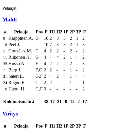
Pelaajat
Mahti
#
Pelaaja
Pos
P
H1
H2
1P
2P
3P
F
Karppinen A.
G
10
2
8
3
2
1
2
9
Peel J.
10
7
3
3
2
1
3
18
González M.
G
4
2
2
-
2
-
2
5
Riikonen H.
G
4
-
4
2
1
-
2
11
Husso N.
F
4
2
2
-
2
-
3
35
Berg J.
F,C
2
2
-
-
1
-
2
7
Säteri E.
G,F
2
-
2
-
1
-
-
21
Regno E.
G
2
2
-
-
1
-
1
24
Haoui H.
G,F
0
-
-
-
-
-
2
10
Kokonaismäärä
38
17
21
8
12
2
17
Viritys
#
Pelaaja
Pos
P
H1
H2
1P
2P
3P
F