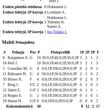
Peel J.
Eniten pisteitä ottelussa
8
Hokkanen L.
Eniten tehtyjä 1P koreja
4
Loukiala A.
Hokkanen L.
Eniten tehtyjä 2P koreja
3
Telenius K.
Saario A.
Eniten tehtyjä 3P koreja
1
Iso-Tuisku J.
Mahti
Pelaajalista
#
Pelaaja
Pos
P
Pisteprofiili
1P
2P
3P
F
9
Karppinen A.
G
10
30.0;1P,40.0;2P,30.0;3P
3
2
1
2
18
Peel J.
10
30.0;1P,40.0;2P,30.0;3P
3
2
1
3
5
González M.
G
4
0.0;1P,100.0;2P,0.0;3P
0
2
0
2
11
Riikonen H.
G
4
50.0;1P,50.0;2P,0.0;3P
2
1
0
2
35
Husso N.
F
4
0.0;1P,100.0;2P,0.0;3P
0
2
0
3
7
Berg J.
F/C
2
0.0;1P,100.0;2P,0.0;3P
0
1
0
2
21
Säteri E.
G/F
2
0.0;1P,100.0;2P,0.0;3P
0
1
0
-
24
Regno E.
G
2
0.0;1P,100.0;2P,0.0;3P
0
1
0
1
10
Haoui H.
G/F
0
0.0;1P,0.0;2P,0.0;3P
0
0
0
2
Kokonaismäärä
38
8
12
2
17