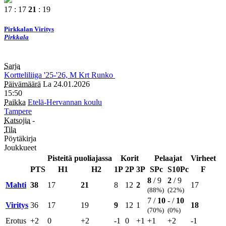
17 : 17
21
: 19
Pirkkalan Viritys
Pirkkala
Sarja
Kortteliliiga
'25-'26, M
Krt
Runko
Päivämäärä
La 24.01.2026
15:50
Paikka
Etelä-Hervannan koulu
Tampere
Katsojia
-
Tila
Pöytäkirja
Joukkueet
Pisteitä puoliajassa
Korit
Pelaajat
Virheet
PTS
H1
H2
1P
2P
3P
SPc
S10Pc
F
8
/ 9
2
/ 9
Mahti
38
17
21
8
12
2
17
(88%)
(22%)
7 /
10
- /
10
Viritys
36
17
19
9
12
1
18
(70%)
(0%)
Erotus
+2
0
+2
-1
0
+1
+1
+2
-1