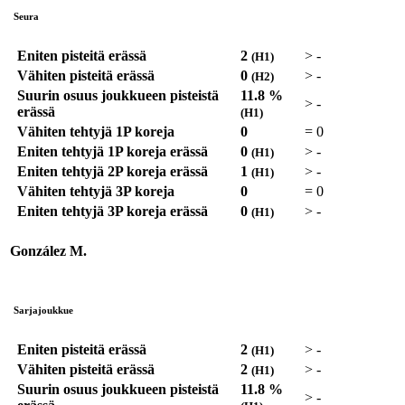
Seura
Eniten pisteitä erässä
2
>
-
(H1)
Vähiten pisteitä erässä
0
>
-
(H2)
Suurin osuus joukkueen pisteistä
11.8 %
>
-
erässä
(H1)
Vähiten tehtyjä 1P koreja
0
=
0
Eniten tehtyjä 1P koreja erässä
0
>
-
(H1)
Eniten tehtyjä 2P koreja erässä
1
>
-
(H1)
Vähiten tehtyjä 3P koreja
0
=
0
Eniten tehtyjä 3P koreja erässä
0
>
-
(H1)
González M.
Sarjajoukkue
Eniten pisteitä erässä
2
>
-
(H1)
Vähiten pisteitä erässä
2
>
-
(H1)
Suurin osuus joukkueen pisteistä
11.8 %
>
-