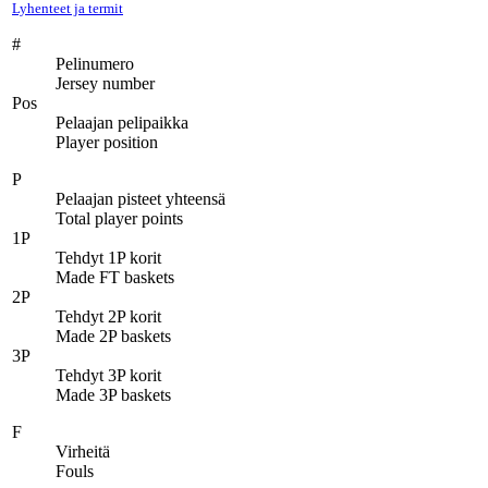
Lyhenteet ja termit
#
Pelinumero
Jersey number
Pos
Pelaajan pelipaikka
Player position
P
Pelaajan pisteet yhteensä
Total player points
1P
Tehdyt 1P korit
Made FT baskets
2P
Tehdyt 2P korit
Made 2P baskets
3P
Tehdyt 3P korit
Made 3P baskets
F
Virheitä
Fouls