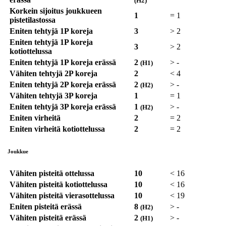
(H2)
Korkein sijoitus joukkueen
1
=
1
pistetilastossa
Eniten tehtyjä 1P koreja
3
>
2
Eniten tehtyjä 1P koreja
3
>
2
kotiottelussa
Eniten tehtyjä 1P koreja erässä
2
>
-
(H1)
Vähiten tehtyjä 2P koreja
2
<
4
Eniten tehtyjä 2P koreja erässä
2
>
-
(H2)
Vähiten tehtyjä 3P koreja
1
=
1
Eniten tehtyjä 3P koreja erässä
1
>
-
(H2)
Eniten virheitä
2
=
2
Eniten virheitä kotiottelussa
2
=
2
Joukkue
Vähiten pisteitä ottelussa
10
<
16
Vähiten pisteitä kotiottelussa
10
<
16
Vähiten pisteitä vierasottelussa
10
<
19
Eniten pisteitä erässä
8
>
-
(H2)
Vähiten pisteitä erässä
2
>
-
(H1)