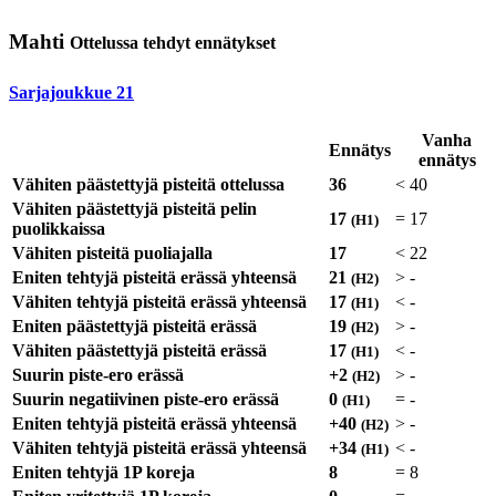
Mahti
Ottelussa tehdyt ennätykset
Sarjajoukkue
21
Vanha
Ennätys
ennätys
Vähiten päästettyjä pisteitä ottelussa
36
<
40
Vähiten päästettyjä pisteitä pelin
17
=
17
(H1)
puolikkaissa
Vähiten pisteitä puoliajalla
17
<
22
Eniten tehtyjä pisteitä erässä yhteensä
21
>
-
(H2)
Vähiten tehtyjä pisteitä erässä yhteensä
17
<
-
(H1)
Eniten päästettyjä pisteitä erässä
19
>
-
(H2)
Vähiten päästettyjä pisteitä erässä
17
<
-
(H1)
Suurin piste-ero erässä
+2
>
-
(H2)
Suurin negatiivinen piste-ero erässä
0
=
-
(H1)
Eniten tehtyjä pisteitä erässä yhteensä
+40
>
-
(H2)
Vähiten tehtyjä pisteitä erässä yhteensä
+34
<
-
(H1)
Eniten tehtyjä 1P koreja
8
=
8