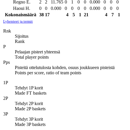
Regno E.
2
2
11.765
0
1
0
0
0.000
0
0
0
Haoui H.
0
0
0.000
0
0
0
0
0.000
0
0
0
Kokonaismäärä
38
17
4
5
1
21
4
7
1
Lyhenteet ja termit
Rnk
Sijoitus
Rank
P
Pelaajan pisteet yhteensä
Total player points
Pps
Pisteitä ottelutulosta kohden, osuus joukkueen pisteistä
Points per score, ratio of team points
1P
Tehdyt 1P korit
Made FT baskets
2P
Tehdyt 2P korit
Made 2P baskets
3P
Tehdyt 3P korit
Made 3P baskets