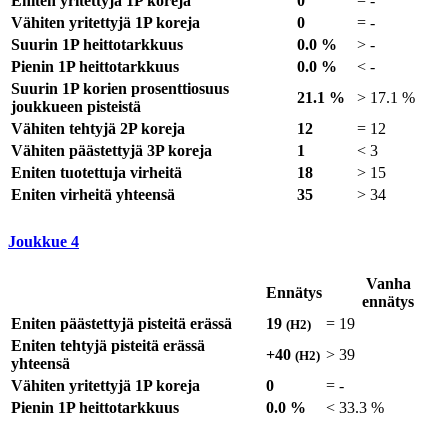
Eniten yritettyjä 1P koreja
0
=
-
Vähiten yritettyjä 1P koreja
0
=
-
Suurin 1P heittotarkkuus
0.0 %
>
-
Pienin 1P heittotarkkuus
0.0 %
<
-
Suurin 1P korien prosenttiosuus
21.1 %
>
17.1 %
joukkueen pisteistä
Vähiten tehtyjä 2P koreja
12
=
12
Vähiten päästettyjä 3P koreja
1
<
3
Eniten tuotettuja virheitä
18
>
15
Eniten virheitä yhteensä
35
>
34
Joukkue
4
Vanha
Ennätys
ennätys
Eniten päästettyjä pisteitä erässä
19
=
19
(H2)
Eniten tehtyjä pisteitä erässä
+40
>
39
(H2)
yhteensä
Vähiten yritettyjä 1P koreja
0
=
-
Pienin 1P heittotarkkuus
0.0 %
<
33.3 %