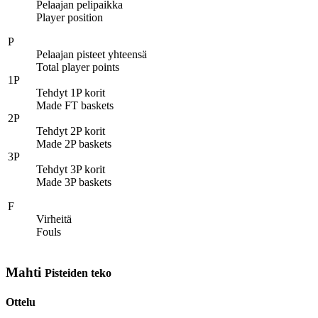
Pelaajan pelipaikka
Player position
P
Pelaajan pisteet yhteensä
Total player points
1P
Tehdyt 1P korit
Made FT baskets
2P
Tehdyt 2P korit
Made 2P baskets
3P
Tehdyt 3P korit
Made 3P baskets
F
Virheitä
Fouls
Mahti
Pisteiden teko
Ottelu