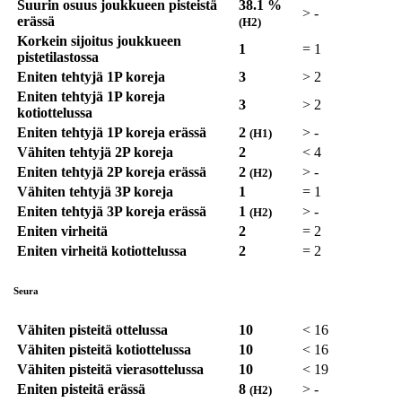
Suurin osuus joukkueen pisteistä
38.1 %
>
-
erässä
(H2)
Korkein sijoitus joukkueen
1
=
1
pistetilastossa
Eniten tehtyjä 1P koreja
3
>
2
Eniten tehtyjä 1P koreja
3
>
2
kotiottelussa
Eniten tehtyjä 1P koreja erässä
2
>
-
(H1)
Vähiten tehtyjä 2P koreja
2
<
4
Eniten tehtyjä 2P koreja erässä
2
>
-
(H2)
Vähiten tehtyjä 3P koreja
1
=
1
Eniten tehtyjä 3P koreja erässä
1
>
-
(H2)
Eniten virheitä
2
=
2
Eniten virheitä kotiottelussa
2
=
2
Seura
Vähiten pisteitä ottelussa
10
<
16
Vähiten pisteitä kotiottelussa
10
<
16
Vähiten pisteitä vierasottelussa
10
<
19
Eniten pisteitä erässä
8
>
-
(H2)