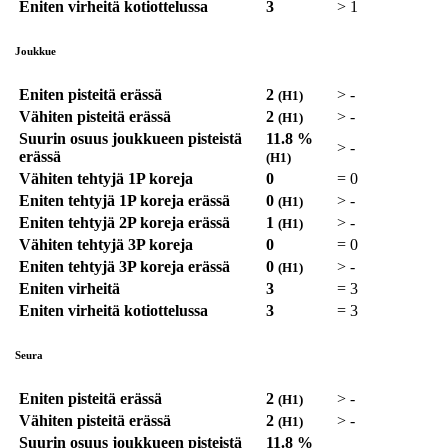
Eniten virheitä kotiottelussa
3
>
1
Joukkue
Eniten pisteitä erässä
2
>
-
(H1)
Vähiten pisteitä erässä
2
>
-
(H1)
Suurin osuus joukkueen pisteistä
11.8 %
>
-
erässä
(H1)
Vähiten tehtyjä 1P koreja
0
=
0
Eniten tehtyjä 1P koreja erässä
0
>
-
(H1)
Eniten tehtyjä 2P koreja erässä
1
>
-
(H1)
Vähiten tehtyjä 3P koreja
0
=
0
Eniten tehtyjä 3P koreja erässä
0
>
-
(H1)
Eniten virheitä
3
=
3
Eniten virheitä kotiottelussa
3
=
3
Seura
Eniten pisteitä erässä
2
>
-
(H1)
Vähiten pisteitä erässä
2
>
-
(H1)
Suurin osuus joukkueen pisteistä
11.8 %