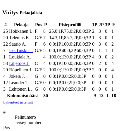
Viritys
Pelaajalista
#
Pelaaja
Pos
P
Pisteprofiili
1P
2P
3P
F
25
Hokkanen L.
F
8
25.0;1P,75.0;2P,0.0;3P
2
3
0
1
20
Telenius K.
G/F
7
14.3;1P,85.7;2P,0.0;3P
1
3
0
1
22
Saario A.
F
6
0.0;1P,100.0;2P,0.0;3P
0
3
0
2
7
Iso-Tuisku J.
G/F
5
0.0;1P,40.0;2P,60.0;3P
0
1
1
1
1
Loukiala A.
4
100.0;1P,0.0;2P,0.0;3P
4
0
0
2
53
Liljeroos J.
C
4
0.0;1P,100.0;2P,0.0;3P
0
2
0
4
29
Röpelinen J.
G/F
2
100.0;1P,0.0;2P,0.0;3P
2
0
0
4
4
Jokela J.
G
0
0.0;1P,0.0;2P,0.0;3P
0
0
0
1
12
Leander T.
G/F
0
0.0;1P,0.0;2P,0.0;3P
0
0
0
1
3
Lehtonen L.
G
0
0.0;1P,0.0;2P,0.0;3P
0
0
0
1
Kokonaismäärä
36
9
12
1
18
Lyhenteet ja termit
#
Pelinumero
Jersey number
Pos