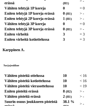
>
-
erässä
(H1)
Vähiten tehtyjä 1P koreja
0
=
0
Eniten tehtyjä 1P koreja erässä
0
>
-
(H1)
Eniten tehtyjä 2P koreja erässä
1
>
-
(H1)
Vähiten tehtyjä 3P koreja
0
=
0
Eniten tehtyjä 3P koreja erässä
0
>
-
(H1)
Eniten virheitä
3
=
3
Eniten virheitä kotiottelussa
3
=
3
Karppinen A.
Sarjajoukkue
Vähiten pisteitä ottelussa
10
<
16
Vähiten pisteitä kotiottelussa
10
<
16
Vähiten pisteitä vierasottelussa
10
<
19
Eniten pisteitä erässä
8
>
-
(H2)
Vähiten pisteitä erässä
2
>
-
(H1)
Suurin osuus joukkueen pisteistä
38.1 %
>
-
erässä