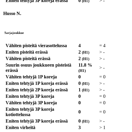
Eniten tehtyjä 3P koreja erässä
0
>
-
(H1)
Husso N.
Sarjajoukkue
Vähiten pisteitä vierasottelussa
4
=
4
Eniten pisteitä erässä
2
>
-
(H1)
Vähiten pisteitä erässä
2
>
-
(H1)
Suurin osuus joukkueen pisteistä
11.8 %
>
-
erässä
(H1)
Vähiten tehtyjä 1P koreja
0
=
0
Eniten tehtyjä 1P koreja erässä
0
>
-
(H1)
Eniten tehtyjä 2P koreja erässä
1
>
-
(H1)
Eniten tehtyjä 3P koreja
0
=
0
Vähiten tehtyjä 3P koreja
0
=
0
Eniten tehtyjä 3P koreja
0
=
0
kotiottelussa
Eniten tehtyjä 3P koreja erässä
0
>
-
(H1)
Eniten virheitä
3
>
1