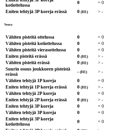
0
=
0
kotiottelussa
Eniten tehtyjä 3P koreja erässä
0
>
-
(H1)
Seura
Vähiten pisteitä ottelussa
0
=
0
Vähiten pisteitä kotiottelussa
0
=
0
Vähiten pisteitä vierasottelussa
0
=
0
Eniten pisteitä erässä
0
>
-
(H1)
Vähiten pisteitä erässä
0
>
-
(H1)
Suurin osuus joukkueen pisteistä
-
>
-
(H1)
erässä
Vähiten tehtyjä 1P koreja
0
=
0
Eniten tehtyjä 1P koreja erässä
0
>
-
(H1)
Vähiten tehtyjä 2P koreja
0
=
0
Eniten tehtyjä 2P koreja erässä
0
>
-
(H1)
Eniten tehtyjä 3P koreja
0
=
0
Vähiten tehtyjä 3P koreja
0
=
0
Eniten tehtyjä 3P koreja
0
=
0
kotiottelussa