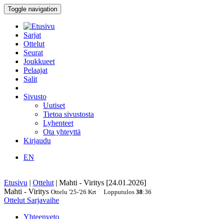
Toggle navigation
Sarjat
Ottelut
Seurat
Joukkueet
Pelaajat
Salit
Sivusto
Uutiset
Tietoa sivustosta
Lyhenteet
Ota yhteyttä
Kirjaudu
EN
Etusivu
|
Ottelut
|
Mahti - Viritys [24.01.2026]
Mahti - Viritys
Ottelu
'25-'26
Krt
Lopputulos
38
:
36
Ottelut
Sarjavaihe
Yhteenveto