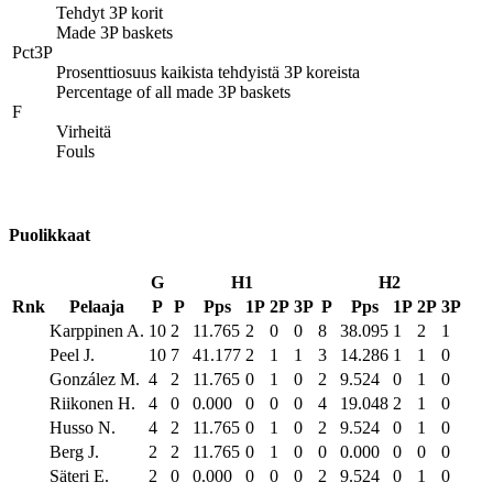
Tehdyt 3P korit
Made 3P baskets
Pct3P
Prosenttiosuus kaikista tehdyistä 3P koreista
Percentage of all made 3P baskets
F
Virheitä
Fouls
Puolikkaat
G
H1
H2
Rnk
Pelaaja
P
P
Pps
1P
2P
3P
P
Pps
1P
2P
3P
Karppinen A.
10
2
11.765
2
0
0
8
38.095
1
2
1
Peel J.
10
7
41.177
2
1
1
3
14.286
1
1
0
González M.
4
2
11.765
0
1
0
2
9.524
0
1
0
Riikonen H.
4
0
0.000
0
0
0
4
19.048
2
1
0
Husso N.
4
2
11.765
0
1
0
2
9.524
0
1
0
Berg J.
2
2
11.765
0
1
0
0
0.000
0
0
0
Säteri E.
2
0
0.000
0
0
0
2
9.524
0
1
0