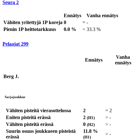
Seura
2
Ennätys
Vanha ennätys
Vähiten yritettyjä 1P koreja
0
=
-
Pienin 1P heittotarkkuus
0.0 %
<
33.3 %
Pelaajat
299
Vanha
Ennätys
ennätys
Berg J.
Sarjajoukkue
Vähiten pisteitä vierasottelussa
2
=
2
Eniten pisteitä erässä
2
>
-
(H1)
Vähiten pisteitä erässä
0
>
-
(H2)
Suurin osuus joukkueen pisteistä
11.8 %
>
-
erässä
(H1)