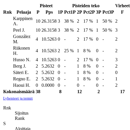
Pisteet
Pisteiden teko
Virheet
Rnk
Pelaaja
P
Pps
1P
Pct1P
2P
Pct2P
3P
Pct3P
F
Karppinen
10
26.3158
3
38 %
2
17 %
1
50 %
2
A.
Peel J.
10
26.3158
3
38 %
2
17 %
1
50 %
3
González
4
10.5263
0
-
2
17 %
0
-
2
M.
Riikonen
4
10.5263
2
25 %
1
8 %
0
-
2
H.
Husso N.
4
10.5263
0
-
2
17 %
0
-
3
Berg J.
2
5.2632
0
-
1
8 %
0
-
2
Säteri E.
2
5.2632
0
-
1
8 %
0
-
0
Regno E.
2
5.2632
0
-
1
8 %
0
-
1
Haoui H.
0
0.0000
0
-
0
-
0
-
2
Kokonaismäärä
38
8
12
2
17
Lyhenteet ja termit
Rnk
Sijoitus
Rank
S
Aloittaja