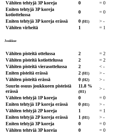
Vähiten tehtyjä 3P koreja
0
=
0
Eniten tehtyjä 3P koreja
0
=
0
kotiottelussa
Eniten tehtyjä 3P koreja erässä
0
>
-
(H1)
Vähiten virheitä
1
=
1
Joukkue
Vähiten pisteitä ottelussa
2
=
2
Vähiten pisteitä kotiottelussa
2
=
2
Vähiten pisteitä vierasottelussa
2
<
-
Eniten pisteitä erässä
2
>
-
(H1)
Vähiten pisteitä erässä
0
>
-
(H2)
Suurin osuus joukkueen pisteistä
11.8 %
>
-
erässä
(H1)
Vähiten tehtyjä 1P koreja
0
=
0
Eniten tehtyjä 1P koreja erässä
0
>
-
(H1)
Vähiten tehtyjä 2P koreja
1
=
1
Eniten tehtyjä 2P koreja erässä
1
>
-
(H1)
Eniten tehtyjä 3P koreja
0
=
0
Vähiten tehtyjä 3P koreja
0
=
0