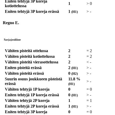
Eniten tehtyjä 3P koreja
1
>
0
kotiottelussa
Eniten tehtyjä 3P koreja erässä
1
>
-
(H1)
Regno E.
Sarjajoukkue
Vähiten pisteitä ottelussa
2
=
2
Vähiten pisteitä kotiottelussa
2
=
2
Vähiten pisteitä vierasottelussa
2
<
-
Eniten pisteitä erässä
2
>
-
(H1)
Vähiten pisteitä erässä
0
>
-
(H2)
Suurin osuus joukkueen pisteistä
11.8 %
>
-
erässä
(H1)
Vähiten tehtyjä 1P koreja
0
=
0
Eniten tehtyjä 1P koreja erässä
0
>
-
(H1)
Vähiten tehtyjä 2P koreja
1
=
1
Eniten tehtyjä 2P koreja erässä
1
>
-
(H1)
Eniten tehtyjä 3P koreja
0
=
0