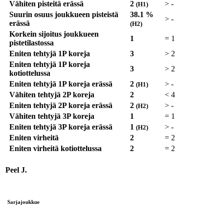
Vähiten pisteitä erässä
2
>
-
(H1)
Suurin osuus joukkueen pisteistä
38.1 %
>
-
erässä
(H2)
Korkein sijoitus joukkueen
1
=
1
pistetilastossa
Eniten tehtyjä 1P koreja
3
>
2
Eniten tehtyjä 1P koreja
3
>
2
kotiottelussa
Eniten tehtyjä 1P koreja erässä
2
>
-
(H1)
Vähiten tehtyjä 2P koreja
2
<
4
Eniten tehtyjä 2P koreja erässä
2
>
-
(H2)
Vähiten tehtyjä 3P koreja
1
=
1
Eniten tehtyjä 3P koreja erässä
1
>
-
(H2)
Eniten virheitä
2
=
2
Eniten virheitä kotiottelussa
2
=
2
Peel J.
Sarjajoukkue