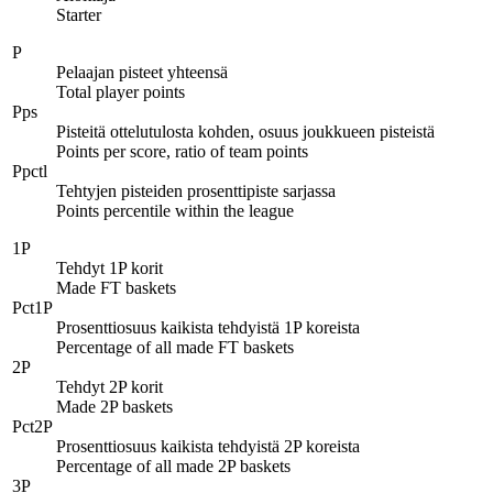
Starter
P
Pelaajan pisteet yhteensä
Total player points
Pps
Pisteitä ottelutulosta kohden, osuus joukkueen pisteistä
Points per score, ratio of team points
Ppctl
Tehtyjen pisteiden prosenttipiste sarjassa
Points percentile within the league
1P
Tehdyt 1P korit
Made FT baskets
Pct1P
Prosenttiosuus kaikista tehdyistä 1P koreista
Percentage of all made FT baskets
2P
Tehdyt 2P korit
Made 2P baskets
Pct2P
Prosenttiosuus kaikista tehdyistä 2P koreista
Percentage of all made 2P baskets
3P