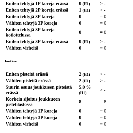
Eniten tehtyjä 1P koreja erässä
0
>
-
(H1)
Eniten tehtyjä 2P koreja erässä
1
>
-
(H1)
Eniten tehtyjä 3P koreja
0
=
0
Vähiten tehtyjä 3P koreja
0
=
0
Eniten tehtyjä 3P koreja
0
=
0
kotiottelussa
Eniten tehtyjä 3P koreja erässä
0
>
-
(H1)
Vähiten virheitä
0
=
0
Joukkue
Eniten pisteitä erässä
2
>
-
(H1)
Vähiten pisteitä erässä
2
>
-
(H1)
Suurin osuus joukkueen pisteistä
5.0 %
>
-
erässä
(H1)
Korkein sijoitus joukkueen
8
=
8
pistetilastossa
Vähiten tehtyjä 1P koreja
0
=
0
Vähiten tehtyjä 3P koreja
0
=
0
Vähiten virheitä
0
=
0