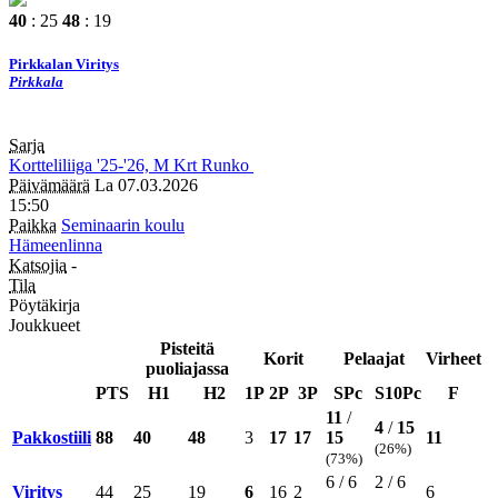
40
: 25
48
: 19
Pirkkalan Viritys
Pirkkala
Sarja
Kortteliliiga
'25-'26, M
Krt
Runko
Päivämäärä
La 07.03.2026
15:50
Paikka
Seminaarin koulu
Hämeenlinna
Katsojia
-
Tila
Pöytäkirja
Joukkueet
Pisteitä
Korit
Pelaajat
Virheet
puoliajassa
PTS
H1
H2
1P
2P
3P
SPc
S10Pc
F
11
/
4
/
15
Pakkostiili
88
40
48
3
17
17
15
11
(26%)
(73%)
6 / 6
2 / 6
Viritys
44
25
19
6
16
2
6