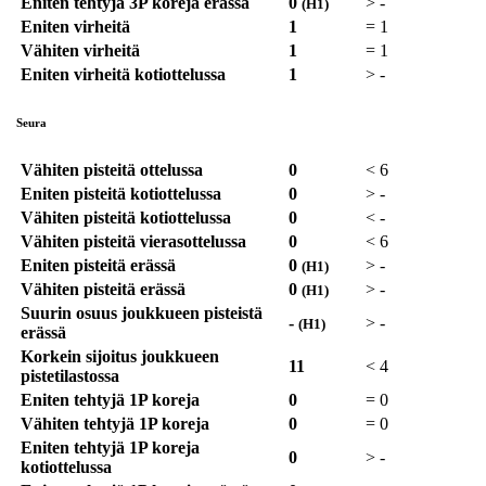
Eniten tehtyjä 3P koreja erässä
0
>
-
(H1)
Eniten virheitä
1
=
1
Vähiten virheitä
1
=
1
Eniten virheitä kotiottelussa
1
>
-
Seura
Vähiten pisteitä ottelussa
0
<
6
Eniten pisteitä kotiottelussa
0
>
-
Vähiten pisteitä kotiottelussa
0
<
-
Vähiten pisteitä vierasottelussa
0
<
6
Eniten pisteitä erässä
0
>
-
(H1)
Vähiten pisteitä erässä
0
>
-
(H1)
Suurin osuus joukkueen pisteistä
-
>
-
(H1)
erässä
Korkein sijoitus joukkueen
11
<
4
pistetilastossa
Eniten tehtyjä 1P koreja
0
=
0
Vähiten tehtyjä 1P koreja
0
=
0
Eniten tehtyjä 1P koreja
0
>
-
kotiottelussa