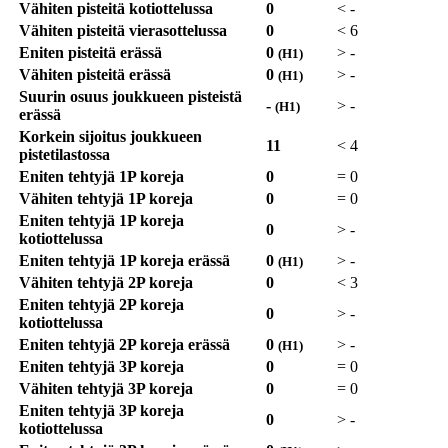
Vähiten pisteitä kotiottelussa
0
<
-
Vähiten pisteitä vierasottelussa
0
<
6
Eniten pisteitä erässä
0
>
-
(H1)
Vähiten pisteitä erässä
0
>
-
(H1)
Suurin osuus joukkueen pisteistä
-
>
-
(H1)
erässä
Korkein sijoitus joukkueen
11
<
4
pistetilastossa
Eniten tehtyjä 1P koreja
0
=
0
Vähiten tehtyjä 1P koreja
0
=
0
Eniten tehtyjä 1P koreja
0
>
-
kotiottelussa
Eniten tehtyjä 1P koreja erässä
0
>
-
(H1)
Vähiten tehtyjä 2P koreja
0
<
3
Eniten tehtyjä 2P koreja
0
>
-
kotiottelussa
Eniten tehtyjä 2P koreja erässä
0
>
-
(H1)
Eniten tehtyjä 3P koreja
0
=
0
Vähiten tehtyjä 3P koreja
0
=
0
Eniten tehtyjä 3P koreja
0
>
-
kotiottelussa