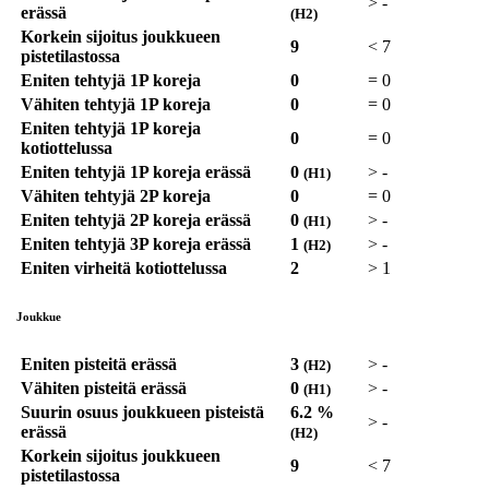
>
-
erässä
(H2)
Korkein sijoitus joukkueen
9
<
7
pistetilastossa
Eniten tehtyjä 1P koreja
0
=
0
Vähiten tehtyjä 1P koreja
0
=
0
Eniten tehtyjä 1P koreja
0
=
0
kotiottelussa
Eniten tehtyjä 1P koreja erässä
0
>
-
(H1)
Vähiten tehtyjä 2P koreja
0
=
0
Eniten tehtyjä 2P koreja erässä
0
>
-
(H1)
Eniten tehtyjä 3P koreja erässä
1
>
-
(H2)
Eniten virheitä kotiottelussa
2
>
1
Joukkue
Eniten pisteitä erässä
3
>
-
(H2)
Vähiten pisteitä erässä
0
>
-
(H1)
Suurin osuus joukkueen pisteistä
6.2 %
>
-
erässä
(H2)
Korkein sijoitus joukkueen
9
<
7
pistetilastossa