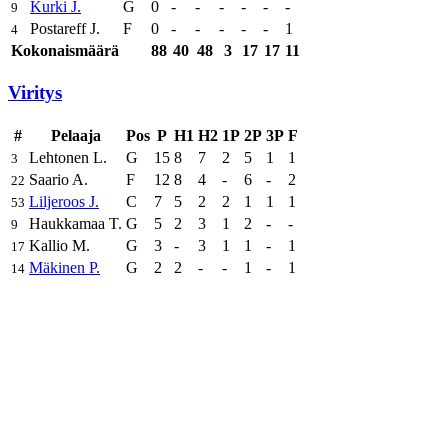
Kurki J.
G
0
-
-
-
-
-
-
9
Postareff J.
F
0
-
-
-
-
-
1
4
Kokonaismäärä
88
40
48
3
17
17
11
Viritys
#
Pelaaja
Pos
P
H1
H2
1P
2P
3P
F
Lehtonen L.
G
15
8
7
2
5
1
1
3
Saario A.
F
12
8
4
-
6
-
2
22
Liljeroos J.
C
7
5
2
2
1
1
1
53
Haukkamaa T.
G
5
2
3
1
2
-
-
9
Kallio M.
G
3
-
3
1
1
-
1
17
Mäkinen P.
G
2
2
-
-
1
-
1
14