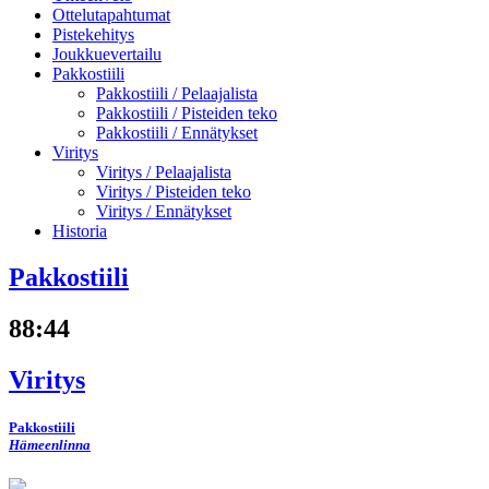
Ottelutapahtumat
Pistekehitys
Joukkuevertailu
Pakkostiili
Pakkostiili /
Pelaajalista
Pakkostiili /
Pisteiden teko
Pakkostiili /
Ennätykset
Viritys
Viritys /
Pelaajalista
Viritys /
Pisteiden teko
Viritys /
Ennätykset
Historia
Pakkostiili
88
:
44
Viritys
Pakkostiili
Hämeenlinna