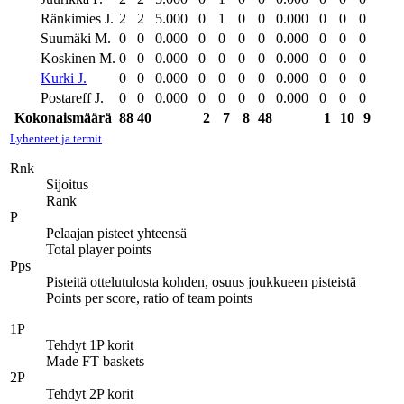
Ränkimies J.
2
2
5.000
0
1
0
0
0.000
0
0
0
Suumäki M.
0
0
0.000
0
0
0
0
0.000
0
0
0
Koskinen M.
0
0
0.000
0
0
0
0
0.000
0
0
0
Kurki J.
0
0
0.000
0
0
0
0
0.000
0
0
0
Postareff J.
0
0
0.000
0
0
0
0
0.000
0
0
0
Kokonaismäärä
88
40
2
7
8
48
1
10
9
Lyhenteet ja termit
Rnk
Sijoitus
Rank
P
Pelaajan pisteet yhteensä
Total player points
Pps
Pisteitä ottelutulosta kohden, osuus joukkueen pisteistä
Points per score, ratio of team points
1P
Tehdyt 1P korit
Made FT baskets
2P
Tehdyt 2P korit