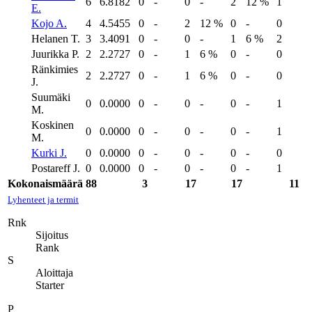
6
6.8182
0
-
0
-
2
12 %
1
E.
Kojo A.
4
4.5455
0
-
2
12 %
0
-
0
Helanen T.
3
3.4091
0
-
0
-
1
6 %
2
Juurikka P.
2
2.2727
0
-
1
6 %
0
-
0
Ränkimies
2
2.2727
0
-
1
6 %
0
-
0
J.
Suumäki
0
0.0000
0
-
0
-
0
-
1
M.
Koskinen
0
0.0000
0
-
0
-
0
-
1
M.
Kurki J.
0
0.0000
0
-
0
-
0
-
0
Postareff J.
0
0.0000
0
-
0
-
0
-
1
Kokonaismäärä
88
3
17
17
11
Lyhenteet ja termit
Rnk
Sijoitus
Rank
S
Aloittaja
Starter
P