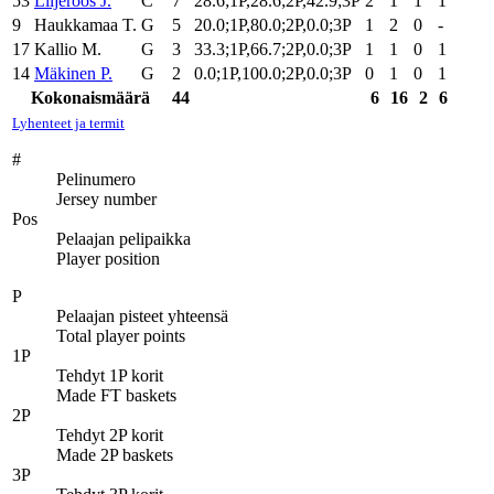
53
Liljeroos J.
C
7
28.6;1P,28.6;2P,42.9;3P
2
1
1
1
9
Haukkamaa T.
G
5
20.0;1P,80.0;2P,0.0;3P
1
2
0
-
17
Kallio M.
G
3
33.3;1P,66.7;2P,0.0;3P
1
1
0
1
14
Mäkinen P.
G
2
0.0;1P,100.0;2P,0.0;3P
0
1
0
1
Kokonaismäärä
44
6
16
2
6
Lyhenteet ja termit
#
Pelinumero
Jersey number
Pos
Pelaajan pelipaikka
Player position
P
Pelaajan pisteet yhteensä
Total player points
1P
Tehdyt 1P korit
Made FT baskets
2P
Tehdyt 2P korit
Made 2P baskets
3P