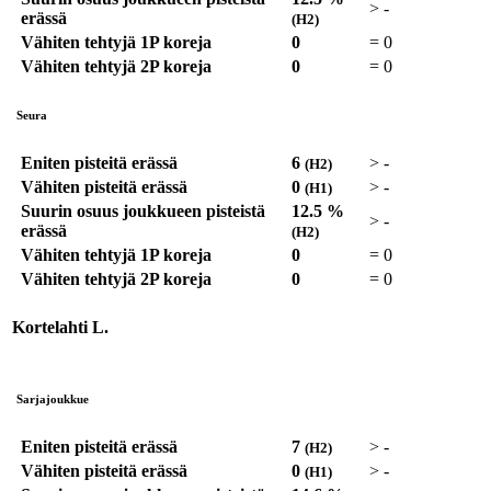
>
-
erässä
(H2)
Vähiten tehtyjä 1P koreja
0
=
0
Vähiten tehtyjä 2P koreja
0
=
0
Seura
Eniten pisteitä erässä
6
>
-
(H2)
Vähiten pisteitä erässä
0
>
-
(H1)
Suurin osuus joukkueen pisteistä
12.5 %
>
-
erässä
(H2)
Vähiten tehtyjä 1P koreja
0
=
0
Vähiten tehtyjä 2P koreja
0
=
0
Kortelahti L.
Sarjajoukkue
Eniten pisteitä erässä
7
>
-
(H2)
Vähiten pisteitä erässä
0
>
-
(H1)