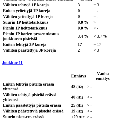
Vähiten tehtyjä 1P koreja
3
=
3
Eniten yritettyjä 1P koreja
0
=
-
Vähiten yritettyjä 1P koreja
0
=
-
Suurin 1P heittotarkkuus
0.0 %
>
-
Pienin 1P heittotarkkuus
0.0 %
<
-
Pienin 1P korien prosenttiosuus
3.4 %
<
3.7 %
joukkueen pisteistä
Eniten tehtyjä 3P koreja
17
=
17
Vähiten päästettyjä 3P koreja
2
<
3
Joukkue
11
Vanha
Ennätys
ennätys
Eniten tehtyjä pisteitä erässä
48
>
-
(H2)
yhteensä
Vähiten tehtyjä pisteitä erässä
40
<
-
(H1)
yhteensä
Eniten päästettyjä pisteitä erässä
25
>
-
(H1)
Vähiten päästettyjä pisteitä erässä
19
<
-
(H2)
Suurin piste-ero erässä
+29
>
-
(H2)