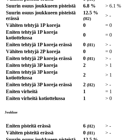
Suurin osuus joukkueen pisteistä
6.8 %
>
6.1 %
Suurin osuus joukkueen pisteistä
12.5 %
>
-
erässä
(H2)
Vähiten tehtyjä 1P koreja
0
=
0
Eniten tehtyjä 1P koreja
0
=
0
kotiottelussa
Eniten tehtyjä 1P koreja erässä
0
>
-
(H1)
Vähiten tehtyjä 2P koreja
0
=
0
Eniten tehtyjä 2P koreja erässä
0
>
-
(H1)
Eniten tehtyjä 3P koreja
2
>
1
Eniten tehtyjä 3P koreja
2
>
1
kotiottelussa
Eniten tehtyjä 3P koreja erässä
2
>
-
(H2)
Eniten virheitä
1
=
1
Eniten virheitä kotiottelussa
1
>
0
Joukkue
Eniten pisteitä erässä
6
>
-
(H2)
Vähiten pisteitä erässä
0
>
-
(H1)
Suurin osuus joukkueen pisteistä
12.5 %