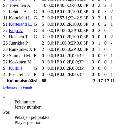
97
Toivonen A.
10
0.0;1P,40.0;2P,60.0;3P
0
2
2
1
7
Lehtola A.
G
9
0.0;1P,0.0;2P,100.0;3P
0
0
3
2
11
Kortelahti L.
G
7
0.0;1P,57.1;2P,42.9;3P
0
2
1
1
91
Kortelahti E.
G
6
0.0;1P,0.0;2P,100.0;3P
0
0
2
1
27
Kojo A.
G
4
0.0;1P,100.0;2P,0.0;3P
0
2
0
-
3
Helanen T.
G
3
0.0;1P,0.0;2P,100.0;3P
0
0
1
2
26
Juurikka P.
2
0.0;1P,100.0;2P,0.0;3P
0
1
0
-
33
Ränkimies J.
F
2
0.0;1P,100.0;2P,0.0;3P
0
1
0
-
89
Suumäki M.
F
0
0.0;1P,0.0;2P,0.0;3P
0
0
0
1
22
Koskinen M.
0
0.0;1P,0.0;2P,0.0;3P
0
0
0
1
9
Kurki J.
G
0
0.0;1P,0.0;2P,0.0;3P
0
0
0
-
4
Postareff J.
F
0
0.0;1P,0.0;2P,0.0;3P
0
0
0
1
Kokonaismäärä
88
3
17
17
11
Lyhenteet ja termit
#
Pelinumero
Jersey number
Pos
Pelaajan pelipaikka
Player position