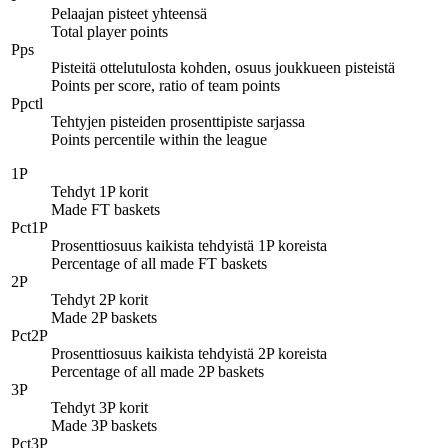
Pelaajan pisteet yhteensä
Total player points
Pps
Pisteitä ottelutulosta kohden, osuus joukkueen pisteistä
Points per score, ratio of team points
Ppctl
Tehtyjen pisteiden prosenttipiste sarjassa
Points percentile within the league
1P
Tehdyt 1P korit
Made FT baskets
Pct1P
Prosenttiosuus kaikista tehdyistä 1P koreista
Percentage of all made FT baskets
2P
Tehdyt 2P korit
Made 2P baskets
Pct2P
Prosenttiosuus kaikista tehdyistä 2P koreista
Percentage of all made 2P baskets
3P
Tehdyt 3P korit
Made 3P baskets
Pct3P