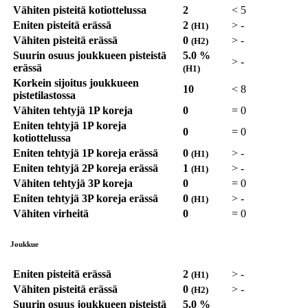
Vähiten pisteitä kotiottelussa
2
<
5
Eniten pisteitä erässä
2
>
-
(H1)
Vähiten pisteitä erässä
0
>
-
(H2)
Suurin osuus joukkueen pisteistä
5.0 %
>
-
erässä
(H1)
Korkein sijoitus joukkueen
10
<
8
pistetilastossa
Vähiten tehtyjä 1P koreja
0
=
0
Eniten tehtyjä 1P koreja
0
=
0
kotiottelussa
Eniten tehtyjä 1P koreja erässä
0
>
-
(H1)
Eniten tehtyjä 2P koreja erässä
1
>
-
(H1)
Vähiten tehtyjä 3P koreja
0
=
0
Eniten tehtyjä 3P koreja erässä
0
>
-
(H1)
Vähiten virheitä
0
=
0
Joukkue
Eniten pisteitä erässä
2
>
-
(H1)
Vähiten pisteitä erässä
0
>
-
(H2)
Suurin osuus joukkueen pisteistä
5.0 %