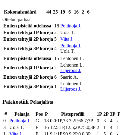
Kokonaismäärä
44
25
19
6
16
2
6
Ottelun parhaat
Eniten pisteitä ottelussa
18
Poltinoja J.
Eniten tehtyjä 1P koreja
2
Uola T.
Eniten tehtyjä 2P koreja
5
Viita J.
Poltinoja J.
Eniten tehtyjä 3P koreja
4
Uola T.
Eniten pisteitä ottelussa
15
Lehtonen L.
Lehtonen L.
Eniten tehtyjä 1P koreja
2
Liljeroos J.
Eniten tehtyjä 2P koreja
6
Saario A.
Lehtonen L.
Eniten tehtyjä 3P koreja
1
Liljeroos J.
Pakkostiili
Pelaajalista
#
Pelaaja
Pos
P
Pisteprofiili
1P
2P
3P
F
0
Poltinoja J.
G
18
0.0;1P,33.3;2P,66.7;3P
0
3
4
-
31
Uola T.
F
16
12.5;1P,12.5;2P,75.0;3P
2
1
4
1
1
Viita J.
F
11
9.1;1P,90.9;2P,0.0;3P
1
5
0
-