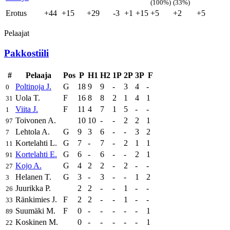
(100%)
(33%)
Erotus
+44
+15
+29
-3
+1
+15
+5
+2
+5
Pelaajat
Pakkostiili
#
Pelaaja
Pos
P
H1
H2
1P
2P
3P
F
Poltinoja J.
G
18
9
9
-
3
4
-
0
Uola T.
F
16
8
8
2
1
4
1
31
Viita J.
F
11
4
7
1
5
-
-
1
Toivonen A.
10
10
-
-
2
2
1
97
Lehtola A.
G
9
3
6
-
-
3
2
7
Kortelahti L.
G
7
-
7
-
2
1
1
11
Kortelahti E.
G
6
-
6
-
-
2
1
91
Kojo A.
G
4
2
2
-
2
-
-
27
Helanen T.
G
3
-
3
-
-
1
2
3
Juurikka P.
2
2
-
-
1
-
-
26
Ränkimies J.
F
2
2
-
-
1
-
-
33
Suumäki M.
F
0
-
-
-
-
-
1
89
Koskinen M.
0
-
-
-
-
-
1
22