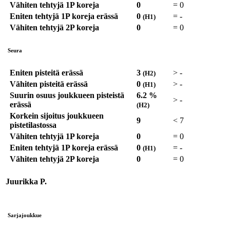
Vähiten tehtyjä 1P koreja
0
=
0
Eniten tehtyjä 1P koreja erässä
0
=
-
(H1)
Vähiten tehtyjä 2P koreja
0
=
0
Seura
Eniten pisteitä erässä
3
>
-
(H2)
Vähiten pisteitä erässä
0
>
-
(H1)
Suurin osuus joukkueen pisteistä
6.2 %
>
-
erässä
(H2)
Korkein sijoitus joukkueen
9
<
7
pistetilastossa
Vähiten tehtyjä 1P koreja
0
=
0
Eniten tehtyjä 1P koreja erässä
0
=
-
(H1)
Vähiten tehtyjä 2P koreja
0
=
0
Juurikka P.
Sarjajoukkue