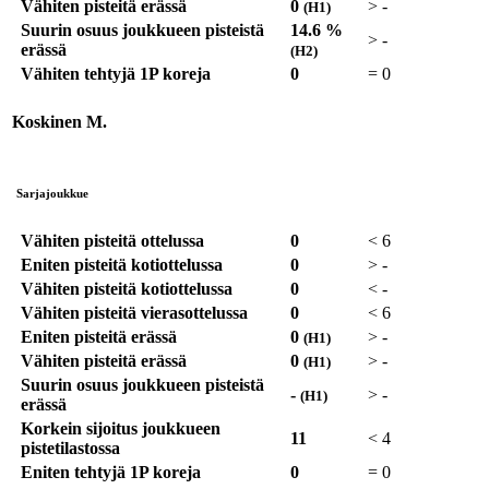
Vähiten pisteitä erässä
0
>
-
(H1)
Suurin osuus joukkueen pisteistä
14.6 %
>
-
erässä
(H2)
Vähiten tehtyjä 1P koreja
0
=
0
Koskinen M.
Sarjajoukkue
Vähiten pisteitä ottelussa
0
<
6
Eniten pisteitä kotiottelussa
0
>
-
Vähiten pisteitä kotiottelussa
0
<
-
Vähiten pisteitä vierasottelussa
0
<
6
Eniten pisteitä erässä
0
>
-
(H1)
Vähiten pisteitä erässä
0
>
-
(H1)
Suurin osuus joukkueen pisteistä
-
>
-
(H1)
erässä
Korkein sijoitus joukkueen
11
<
4
pistetilastossa
Eniten tehtyjä 1P koreja
0
=
0