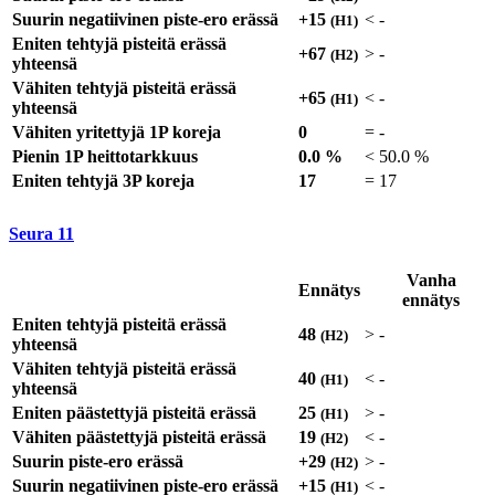
Suurin negatiivinen piste-ero erässä
+15
<
-
(H1)
Eniten tehtyjä pisteitä erässä
+67
>
-
(H2)
yhteensä
Vähiten tehtyjä pisteitä erässä
+65
<
-
(H1)
yhteensä
Vähiten yritettyjä 1P koreja
0
=
-
Pienin 1P heittotarkkuus
0.0 %
<
50.0 %
Eniten tehtyjä 3P koreja
17
=
17
Seura
11
Vanha
Ennätys
ennätys
Eniten tehtyjä pisteitä erässä
48
>
-
(H2)
yhteensä
Vähiten tehtyjä pisteitä erässä
40
<
-
(H1)
yhteensä
Eniten päästettyjä pisteitä erässä
25
>
-
(H1)
Vähiten päästettyjä pisteitä erässä
19
<
-
(H2)
Suurin piste-ero erässä
+29
>
-
(H2)
Suurin negatiivinen piste-ero erässä
+15
<
-
(H1)