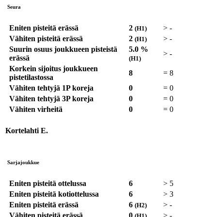
Seura
Eniten pisteitä erässä
2
>
-
(H1)
Vähiten pisteitä erässä
2
>
-
(H1)
Suurin osuus joukkueen pisteistä
5.0 %
>
-
erässä
(H1)
Korkein sijoitus joukkueen
8
=
8
pistetilastossa
Vähiten tehtyjä 1P koreja
0
=
0
Vähiten tehtyjä 3P koreja
0
=
0
Vähiten virheitä
0
=
0
Kortelahti E.
Sarjajoukkue
Eniten pisteitä ottelussa
6
>
5
Eniten pisteitä kotiottelussa
6
>
3
Eniten pisteitä erässä
6
>
-
(H2)
Vähiten pisteitä erässä
0
>
-
(H1)