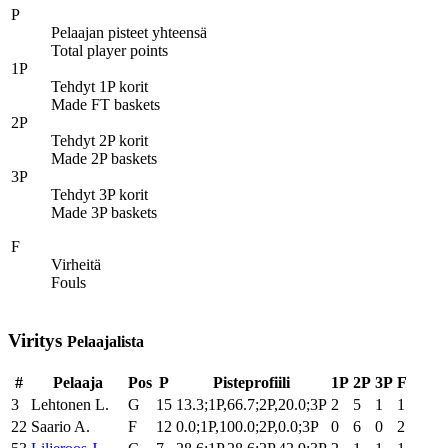
P
Pelaajan pisteet yhteensä
Total player points
1P
Tehdyt 1P korit
Made FT baskets
2P
Tehdyt 2P korit
Made 2P baskets
3P
Tehdyt 3P korit
Made 3P baskets
F
Virheitä
Fouls
Viritys
Pelaajalista
#
Pelaaja
Pos
P
Pisteprofiili
1P
2P
3P
F
3
Lehtonen L.
G
15
13.3;1P,66.7;2P,20.0;3P
2
5
1
1
22
Saario A.
F
12
0.0;1P,100.0;2P,0.0;3P
0
6
0
2