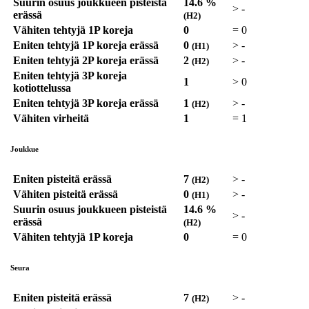
Suurin osuus joukkueen pisteistä
14.6 %
>
-
erässä
(H2)
Vähiten tehtyjä 1P koreja
0
=
0
Eniten tehtyjä 1P koreja erässä
0
>
-
(H1)
Eniten tehtyjä 2P koreja erässä
2
>
-
(H2)
Eniten tehtyjä 3P koreja
1
>
0
kotiottelussa
Eniten tehtyjä 3P koreja erässä
1
>
-
(H2)
Vähiten virheitä
1
=
1
Joukkue
Eniten pisteitä erässä
7
>
-
(H2)
Vähiten pisteitä erässä
0
>
-
(H1)
Suurin osuus joukkueen pisteistä
14.6 %
>
-
erässä
(H2)
Vähiten tehtyjä 1P koreja
0
=
0
Seura
Eniten pisteitä erässä
7
>
-
(H2)