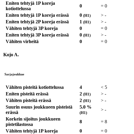
Eniten tehtyjä 1P koreja
0
=
0
kotiottelussa
Eniten tehtyjä 1P koreja erässä
0
>
-
(H1)
Eniten tehtyjä 2P koreja erässä
1
>
-
(H1)
Vähiten tehtyjä 3P koreja
0
=
0
Eniten tehtyjä 3P koreja erässä
0
>
-
(H1)
Vähiten virheitä
0
=
0
Kojo A.
Sarjajoukkue
Vähiten pisteitä kotiottelussa
4
<
5
Eniten pisteitä erässä
2
>
-
(H1)
Vähiten pisteitä erässä
2
>
-
(H1)
Suurin osuus joukkueen pisteistä
5.0 %
>
-
erässä
(H1)
Korkein sijoitus joukkueen
8
=
8
pistetilastossa
Vähiten tehtyjä 1P koreja
0
=
0