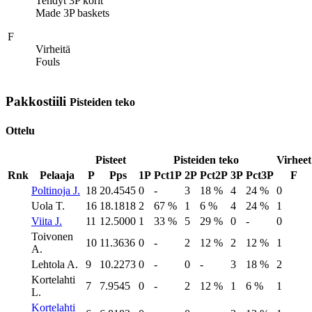
Tehdyt 3P korit
Made 3P baskets
F
Virheitä
Fouls
Pakkostiili
Pisteiden teko
Ottelu
Pisteet
Pisteiden teko
Virheet
Rnk
Pelaaja
P
Pps
1P
Pct1P
2P
Pct2P
3P
Pct3P
F
Poltinoja J.
18
20.4545
0
-
3
18 %
4
24 %
0
Uola T.
16
18.1818
2
67 %
1
6 %
4
24 %
1
Viita J.
11
12.5000
1
33 %
5
29 %
0
-
0
Toivonen
10
11.3636
0
-
2
12 %
2
12 %
1
A.
Lehtola A.
9
10.2273
0
-
0
-
3
18 %
2
Kortelahti
7
7.9545
0
-
2
12 %
1
6 %
1
L.
Kortelahti