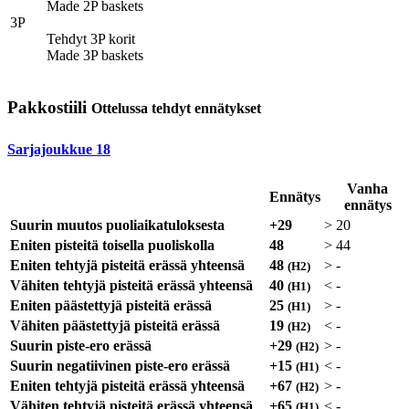
Made 2P baskets
3P
Tehdyt 3P korit
Made 3P baskets
Pakkostiili
Ottelussa tehdyt ennätykset
Sarjajoukkue
18
Vanha
Ennätys
ennätys
Suurin muutos puoliaikatuloksesta
+29
>
20
Eniten pisteitä toisella puoliskolla
48
>
44
Eniten tehtyjä pisteitä erässä yhteensä
48
>
-
(H2)
Vähiten tehtyjä pisteitä erässä yhteensä
40
<
-
(H1)
Eniten päästettyjä pisteitä erässä
25
>
-
(H1)
Vähiten päästettyjä pisteitä erässä
19
<
-
(H2)
Suurin piste-ero erässä
+29
>
-
(H2)
Suurin negatiivinen piste-ero erässä
+15
<
-
(H1)
Eniten tehtyjä pisteitä erässä yhteensä
+67
>
-
(H2)
Vähiten tehtyjä pisteitä erässä yhteensä
+65
<
-
(H1)