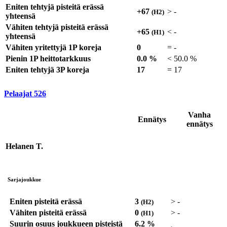
Eniten tehtyjä pisteitä erässä
+67
>
-
(H2)
yhteensä
Vähiten tehtyjä pisteitä erässä
+65
<
-
(H1)
yhteensä
Vähiten yritettyjä 1P koreja
0
=
-
Pienin 1P heittotarkkuus
0.0 %
<
50.0 %
Eniten tehtyjä 3P koreja
17
=
17
Pelaajat
526
Vanha
Ennätys
ennätys
Helanen T.
Sarjajoukkue
Eniten pisteitä erässä
3
>
-
(H2)
Vähiten pisteitä erässä
0
>
-
(H1)
Suurin osuus joukkueen pisteistä
6.2 %