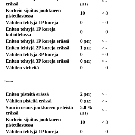
>
-
erässä
(H1)
Korkein sijoitus joukkueen
10
<
8
pistetilastossa
Vähiten tehtyjä 1P koreja
0
=
0
Eniten tehtyjä 1P koreja
0
=
0
kotiottelussa
Eniten tehtyjä 1P koreja erässä
0
>
-
(H1)
Eniten tehtyjä 2P koreja erässä
1
>
-
(H1)
Vähiten tehtyjä 3P koreja
0
=
0
Eniten tehtyjä 3P koreja erässä
0
>
-
(H1)
Vähiten virheitä
0
=
0
Seura
Eniten pisteitä erässä
2
>
-
(H1)
Vähiten pisteitä erässä
0
>
-
(H2)
Suurin osuus joukkueen pisteistä
5.0 %
>
-
erässä
(H1)
Korkein sijoitus joukkueen
10
<
8
pistetilastossa
Vähiten tehtyjä 1P koreja
0
=
0