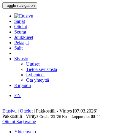
Toggle navigation
Sarjat
Ottelut
Seurat
Joukkueet
Pelaajat
Salit
Sivusto
Uutiset
Tietoa sivustosta
Lyhenteet
Ota yhteyttä
Kirjaudu
EN
Etusivu
|
Ottelut
|
Pakkostiili - Viritys [07.03.2026]
Pakkostiili - Viritys
Ottelu
'25-'26
Krt
Lopputulos
88
:
44
Ottelut
Sarjavaihe
Yhteenveto