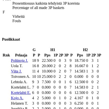
Prosenttiosuus kaikista tehdyistä 3P koreista
Percentage of all made 3P baskets
F
Virheitä
Fouls
Puolikkaat
G
H1
H2
Rnk
Pelaaja
P
P
Pps
1P
2P
3P
P
Pps
1P
2P
3P
Poltinoja J.
18
9
22.500
0
0
3
9
18.750
0
3
1
Uola T.
16
8
20.000
2
0
2
8
16.667
0
1
2
Viita J.
11
4
10.000
0
2
0
7
14.583
1
3
0
Toivonen A.
10
10
25.000
0
2
2
0
0.000
0
0
0
Lehtola A.
9
3
7.500
0
0
1
6
12.500
0
0
2
Kortelahti L.
7
0
0.000
0
0
0
7
14.583
0
2
1
Kortelahti E.
6
0
0.000
0
0
0
6
12.500
0
0
2
Kojo A.
4
2
5.000
0
1
0
2
4.167
0
1
0
Helanen T.
3
0
0.000
0
0
0
3
6.250
0
0
1
Juurikka P.
2
2
5.000
0
1
0
0
0.000
0
0
0