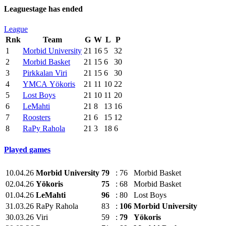
Leaguestage has ended
League
Rnk
Team
G
W
L
P
1
Morbid University
21
16
5
32
2
Morbid Basket
21
15
6
30
3
Pirkkalan Viri
21
15
6
30
4
YMCA Yökoris
21
11
10
22
5
Lost Boys
21
10
11
20
6
LeMahti
21
8
13
16
7
Roosters
21
6
15
12
8
RaPy Rahola
21
3
18
6
Played games
10.04.26
Morbid University
79
:
76
Morbid Basket
02.04.26
Yökoris
75
:
68
Morbid Basket
01.04.26
LeMahti
96
:
80
Lost Boys
31.03.26
RaPy Rahola
83
:
106
Morbid University
30.03.26
Viri
59
:
79
Yökoris