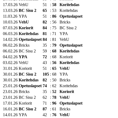
17.03.26
VehU
51
:
58
Koritehdas
13.03.26
BC Sisu 2
65
:
53
Koritehdas
11.03.26
YPA
51
:
86
Opetuslapset
10.03.26
VehU
82
:
56
Bricks
07.03.26
Koriorit
84
:
75
BC Sisu 2
06.03.26
Koritehdas
81
:
71
YPA
14.02.26
Opetuslapset
84
:
81
VehU
06.02.26
Bricks
35
:
79
Opetuslapset
06.02.26
BC Sisu 2
59
:
68
Koritehdas
04.02.26
YPA
72
:
68
Koriorit
03.02.26
VehU
43
:
56
Koritehdas
31.01.26
Koriorit
51
:
65
VehU
30.01.26
BC Sisu 2
105
:
68
YPA
30.01.26
Koritehdas
82
:
50
Bricks
25.01.26
Opetuslapset
74
:
62
Koritehdas
23.01.26
Bricks
35
:
52
Koriorit
23.01.26
BC Sisu 2
62
:
78
VehU
17.01.26
Koriorit
71
:
96
Opetuslapset
16.01.26
BC Sisu 2
87
:
61
Bricks
14.01.26
YPA
42
:
76
VehU