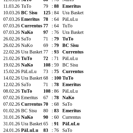
11.03.26
TuTo
79
:
88
Emeritus
10.03.26
BC Sisu
125
:
84
Ura Basket
07.03.26
Emeritus
78
:
64
PäLuLu
07.03.26
Currentus
77
:
64
TuTo
07.03.26
NaKo
97
:
76
Ura Basket
26.02.26
SaTo
71
:
79
TuTo
26.02.26
NaKo
69
:
79
BC Sisu
22.02.26
Ura Basket
77
:
93
Currentus
21.02.26
TuTo
72
:
71
PäLuLu
19.02.26
NaKo
108
:
59
BC Sisu
15.02.26
PäLuLu
73
:
75
Currentus
14.02.26
Ura Basket
68
:
100
TuTo
12.02.26
SaTo
71
:
78
Emeritus
08.02.26
TuTo
108
:
86
PäLuLu
07.02.26
Emeritus
67
:
78
NaKo
07.02.26
Currentus
70
:
68
SaTo
01.02.26
BC Sisu
80
:
83
Emeritus
31.01.26
NaKo
90
:
60
Currentus
31.01.26
Ura Basket
65
:
91
PäLuLu
24.01.26
PäLuLu
83
:
76
SaTo