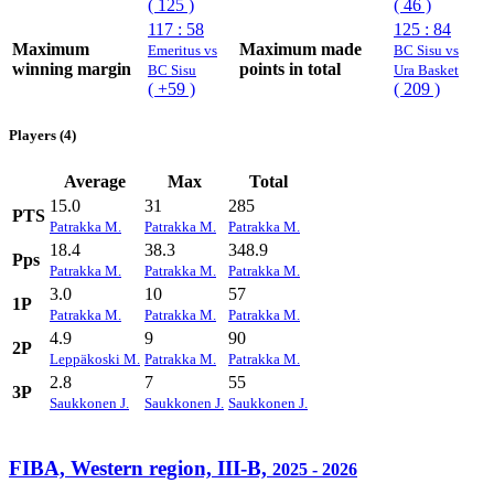
( 125 )
( 46 )
117 : 58
125 : 84
Maximum
Maximum made
Emeritus vs
BC Sisu vs
winning margin
points in total
BC Sisu
Ura Basket
( +59 )
( 209 )
Players (4)
Average
Max
Total
15.0
31
285
PTS
Patrakka M.
Patrakka M.
Patrakka M.
18.4
38.3
348.9
Pps
Patrakka M.
Patrakka M.
Patrakka M.
3.0
10
57
1P
Patrakka M.
Patrakka M.
Patrakka M.
4.9
9
90
2P
Leppäkoski M.
Patrakka M.
Patrakka M.
2.8
7
55
3P
Saukkonen J.
Saukkonen J.
Saukkonen J.
FIBA, Western region, III-B,
2025 - 2026