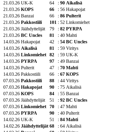
21.03.26
UK-K
64
:
90
Aikalisä
21.03.26
KOPS
66
:
56
Hakapojat
21.03.26
Banzai
66
:
86
Pulterit
21.03.26
Pakkostiili
101
:
52
Linkomiehet
21.03.26
Jäähdyttelijät
79
:
82
PYRPA
21.03.26
BC Uncles
81
:
40
Mahti
14.03.26
Hakapojat
42
:
54
BC Uncles
14.03.26
Aikalisä
81
:
59
Viritys
14.03.26
Linkomiehet
82
:
59
UK-K
14.03.26
PYRPA
97
:
49
Banzai
14.03.26
Pulterit
47
:
70
Mahti
14.03.26
Pakkostiili
66
:
67
KOPS
07.03.26
Pakkostiili
88
:
44
Viritys
07.03.26
Hakapojat
90
:
75
Aikalisä
07.03.26
KOPS
84
:
55
Banzai
07.03.26
Jäähdyttelijät
51
:
92
BC Uncles
07.03.26
Linkomiehet
70
:
47
Mahti
07.03.26
PYRPA
90
:
40
Pulterit
14.02.26
UK-K
51
:
84
Mahti
14.02.26
Jäähdyttelijät
68
:
64
Aikalisä