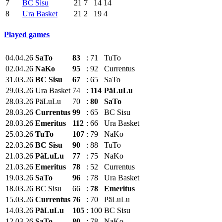
7
BC Sisu
21
7
14
14
8
Ura Basket
21
2
19
4
Played games
04.04.26
SaTo
83
:
71
TuTo
02.04.26
NaKo
95
:
92
Currentus
31.03.26
BC Sisu
67
:
65
SaTo
29.03.26
Ura Basket
74
:
114
PäLuLu
28.03.26
PäLuLu
70
:
80
SaTo
28.03.26
Currentus
99
:
65
BC Sisu
28.03.26
Emeritus
112
:
66
Ura Basket
25.03.26
TuTo
107
:
79
NaKo
22.03.26
BC Sisu
90
:
88
TuTo
21.03.26
PäLuLu
77
:
75
NaKo
21.03.26
Emeritus
78
:
52
Currentus
19.03.26
SaTo
96
:
78
Ura Basket
18.03.26
BC Sisu
66
:
78
Emeritus
15.03.26
Currentus
76
:
70
PäLuLu
14.03.26
PäLuLu
105
:
100
BC Sisu
12.03.26
SaTo
80
:
78
NaKo