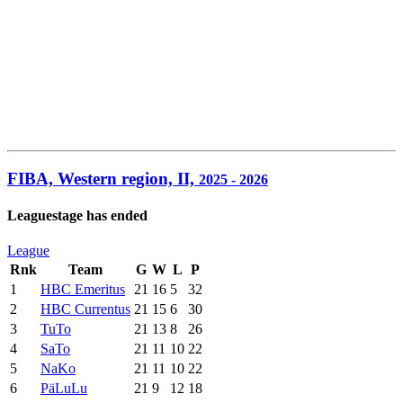
FIBA, Western region, II,
2025 - 2026
Leaguestage has ended
League
Rnk
Team
G
W
L
P
1
HBC Emeritus
21
16
5
32
2
HBC Currentus
21
15
6
30
3
TuTo
21
13
8
26
4
SaTo
21
11
10
22
5
NaKo
21
11
10
22
6
PäLuLu
21
9
12
18