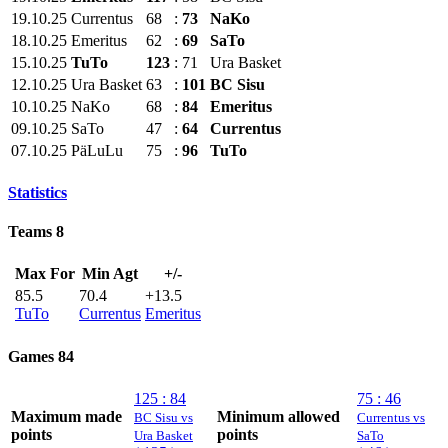
19.10.25
Currentus
68
:
73
NaKo
18.10.25
Emeritus
62
:
69
SaTo
15.10.25
TuTo
123
:
71
Ura Basket
12.10.25
Ura Basket
63
:
101
BC Sisu
10.10.25
NaKo
68
:
84
Emeritus
09.10.25
SaTo
47
:
64
Currentus
07.10.25
PäLuLu
75
:
96
TuTo
Statistics
Teams
8
Max For
Min Agt
+/-
85.5
70.4
+13.5
TuTo
Currentus
Emeritus
Games
84
125 : 84
75 : 46
Maximum made
Minimum allowed
BC Sisu vs
Currentus vs
points
points
Ura Basket
SaTo