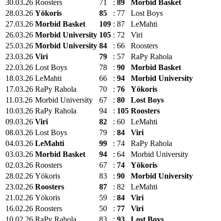
30.03.26
Roosters
71
:
89
Morbid Basket
28.03.26
Yökoris
85
:
77
Lost Boys
27.03.26
Morbid Basket
109
:
87
LeMahti
26.03.26
Morbid University
105
:
72
Viri
25.03.26
Morbid University
84
:
66
Roosters
23.03.26
Viri
79
:
57
RaPy Rahola
22.03.26
Lost Boys
78
:
90
Morbid Basket
18.03.26
LeMahti
66
:
94
Morbid University
17.03.26
RaPy Rahola
70
:
76
Yökoris
11.03.26
Morbid University
67
:
80
Lost Boys
10.03.26
RaPy Rahola
94
:
105
Roosters
09.03.26
Viri
82
:
60
LeMahti
08.03.26
Lost Boys
79
:
84
Viri
04.03.26
LeMahti
99
:
74
RaPy Rahola
03.03.26
Morbid Basket
94
:
64
Morbid University
02.03.26
Roosters
67
:
74
Yökoris
28.02.26
Yökoris
83
:
90
Morbid University
23.02.26
Roosters
87
:
82
LeMahti
21.02.26
Yökoris
59
:
84
Viri
16.02.26
Roosters
50
:
77
Viri
10.02.26
RaPy Rahola
83
:
93
Lost Boys