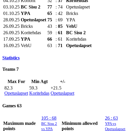
04.10.25
Koriorit
52
:
57
Koritehdas
03.10.25
BC Sisu 2
77
:
74
Opetuslapset
01.10.25
YPA
65
:
42
Bricks
28.09.25
Opetuslapset
75
:
69
YPA
26.09.25
Bricks
43
:
85
VehU
26.09.25
Koritehdas
59
:
61
BC Sisu 2
17.09.25
YPA
66
:
61
Koritehdas
16.09.25
VehU
63
:
71
Opetuslapset
Statistics
Teams
7
Max For
Min Agt
+/-
82.3
59.3
+21.5
Opetuslapset
Koritehdas
Opetuslapset
Games
63
105 : 68
26 : 63
Maximum made
Minimum allowed
BC Sisu 2
YPA vs
points
points
vs YPA
Opetuslapset