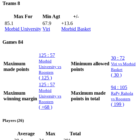
Teams
8
Max For
Min Agt
+/-
85.1
67.9
+13.6
Morbid University
Viri
Morbid Basket
Games
84
125 : 57
30 : 72
Morbid
Maximum
Minimum allowed
Viri vs Morbid
University vs
made points
points
Basket
Roosters
( 30 )
( 125 )
125 : 57
94 : 105
Morbid
Maximum
Maximum made
RaPy Rahola
University vs
winning margin
points in total
vs Roosters
Roosters
( 199 )
( +68 )
Players (26)
Average
Max
Total