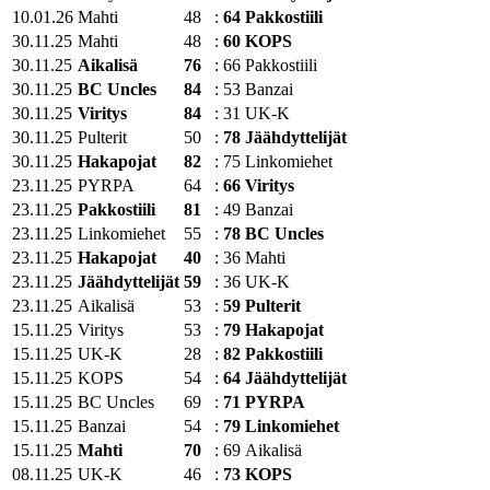
10.01.26
Mahti
48
:
64
Pakkostiili
30.11.25
Mahti
48
:
60
KOPS
30.11.25
Aikalisä
76
:
66
Pakkostiili
30.11.25
BC Uncles
84
:
53
Banzai
30.11.25
Viritys
84
:
31
UK-K
30.11.25
Pulterit
50
:
78
Jäähdyttelijät
30.11.25
Hakapojat
82
:
75
Linkomiehet
23.11.25
PYRPA
64
:
66
Viritys
23.11.25
Pakkostiili
81
:
49
Banzai
23.11.25
Linkomiehet
55
:
78
BC Uncles
23.11.25
Hakapojat
40
:
36
Mahti
23.11.25
Jäähdyttelijät
59
:
36
UK-K
23.11.25
Aikalisä
53
:
59
Pulterit
15.11.25
Viritys
53
:
79
Hakapojat
15.11.25
UK-K
28
:
82
Pakkostiili
15.11.25
KOPS
54
:
64
Jäähdyttelijät
15.11.25
BC Uncles
69
:
71
PYRPA
15.11.25
Banzai
54
:
79
Linkomiehet
15.11.25
Mahti
70
:
69
Aikalisä
08.11.25
UK-K
46
:
73
KOPS