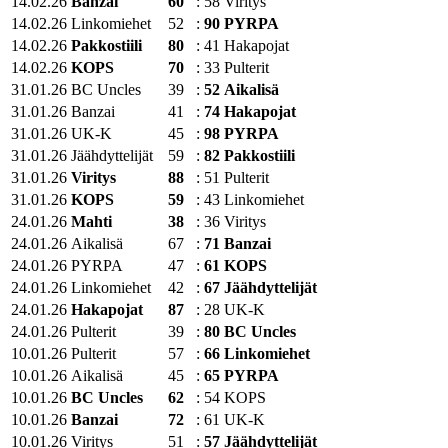
14.02.26
Banzai
60
:
58
Viritys
14.02.26
Linkomiehet
52
:
90
PYRPA
14.02.26
Pakkostiili
80
:
41
Hakapojat
14.02.26
KOPS
70
:
33
Pulterit
31.01.26
BC Uncles
39
:
52
Aikalisä
31.01.26
Banzai
41
:
74
Hakapojat
31.01.26
UK-K
45
:
98
PYRPA
31.01.26
Jäähdyttelijät
59
:
82
Pakkostiili
31.01.26
Viritys
88
:
51
Pulterit
31.01.26
KOPS
59
:
43
Linkomiehet
24.01.26
Mahti
38
:
36
Viritys
24.01.26
Aikalisä
67
:
71
Banzai
24.01.26
PYRPA
47
:
61
KOPS
24.01.26
Linkomiehet
42
:
67
Jäähdyttelijät
24.01.26
Hakapojat
87
:
28
UK-K
24.01.26
Pulterit
39
:
80
BC Uncles
10.01.26
Pulterit
57
:
66
Linkomiehet
10.01.26
Aikalisä
45
:
65
PYRPA
10.01.26
BC Uncles
62
:
54
KOPS
10.01.26
Banzai
72
:
61
UK-K
10.01.26
Viritys
51
:
57
Jäähdyttelijät