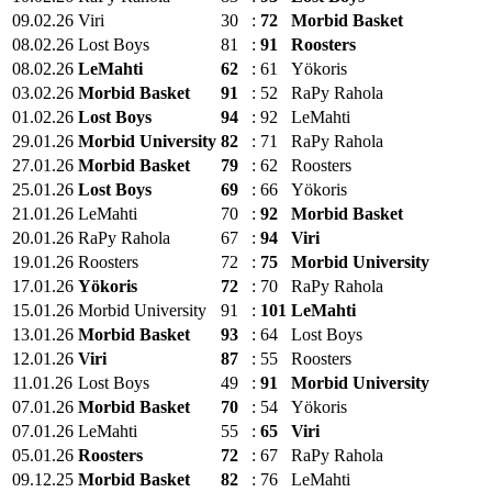
09.02.26
Viri
30
:
72
Morbid Basket
08.02.26
Lost Boys
81
:
91
Roosters
08.02.26
LeMahti
62
:
61
Yökoris
03.02.26
Morbid Basket
91
:
52
RaPy Rahola
01.02.26
Lost Boys
94
:
92
LeMahti
29.01.26
Morbid University
82
:
71
RaPy Rahola
27.01.26
Morbid Basket
79
:
62
Roosters
25.01.26
Lost Boys
69
:
66
Yökoris
21.01.26
LeMahti
70
:
92
Morbid Basket
20.01.26
RaPy Rahola
67
:
94
Viri
19.01.26
Roosters
72
:
75
Morbid University
17.01.26
Yökoris
72
:
70
RaPy Rahola
15.01.26
Morbid University
91
:
101
LeMahti
13.01.26
Morbid Basket
93
:
64
Lost Boys
12.01.26
Viri
87
:
55
Roosters
11.01.26
Lost Boys
49
:
91
Morbid University
07.01.26
Morbid Basket
70
:
54
Yökoris
07.01.26
LeMahti
55
:
65
Viri
05.01.26
Roosters
72
:
67
RaPy Rahola
09.12.25
Morbid Basket
82
:
76
LeMahti