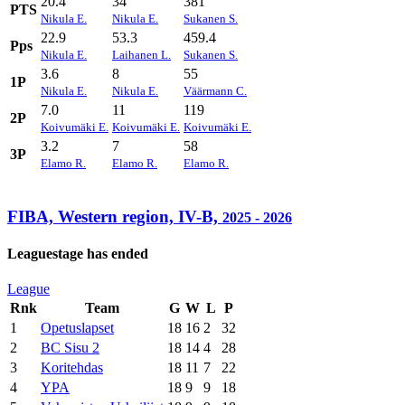
20.4
34
381
PTS
Nikula E.
Nikula E.
Sukanen S.
22.9
53.3
459.4
Pps
Nikula E.
Laihanen L.
Sukanen S.
3.6
8
55
1P
Nikula E.
Nikula E.
Väärmann C.
7.0
11
119
2P
Koivumäki E.
Koivumäki E.
Koivumäki E.
3.2
7
58
3P
Elamo R.
Elamo R.
Elamo R.
FIBA, Western region, IV-B,
2025 - 2026
Leaguestage has ended
League
Rnk
Team
G
W
L
P
1
Opetuslapset
18
16
2
32
2
BC Sisu 2
18
14
4
28
3
Koritehdas
18
11
7
22
4
YPA
18
9
9
18