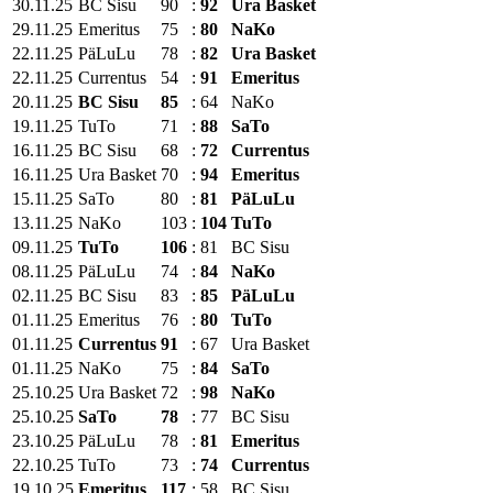
30.11.25
BC Sisu
90
:
92
Ura Basket
29.11.25
Emeritus
75
:
80
NaKo
22.11.25
PäLuLu
78
:
82
Ura Basket
22.11.25
Currentus
54
:
91
Emeritus
20.11.25
BC Sisu
85
:
64
NaKo
19.11.25
TuTo
71
:
88
SaTo
16.11.25
BC Sisu
68
:
72
Currentus
16.11.25
Ura Basket
70
:
94
Emeritus
15.11.25
SaTo
80
:
81
PäLuLu
13.11.25
NaKo
103
:
104
TuTo
09.11.25
TuTo
106
:
81
BC Sisu
08.11.25
PäLuLu
74
:
84
NaKo
02.11.25
BC Sisu
83
:
85
PäLuLu
01.11.25
Emeritus
76
:
80
TuTo
01.11.25
Currentus
91
:
67
Ura Basket
01.11.25
NaKo
75
:
84
SaTo
25.10.25
Ura Basket
72
:
98
NaKo
25.10.25
SaTo
78
:
77
BC Sisu
23.10.25
PäLuLu
78
:
81
Emeritus
22.10.25
TuTo
73
:
74
Currentus
19.10.25
Emeritus
117
:
58
BC Sisu