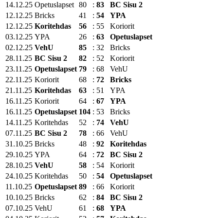
14.12.25
Opetuslapset
80
:
83
BC Sisu 2
12.12.25
Bricks
41
:
54
YPA
12.12.25
Koritehdas
56
:
55
Koriorit
03.12.25
YPA
26
:
63
Opetuslapset
02.12.25
VehU
85
:
32
Bricks
28.11.25
BC Sisu 2
82
:
52
Koriorit
23.11.25
Opetuslapset
79
:
68
VehU
22.11.25
Koriorit
68
:
72
Bricks
21.11.25
Koritehdas
63
:
51
YPA
16.11.25
Koriorit
64
:
67
YPA
16.11.25
Opetuslapset
104
:
53
Bricks
14.11.25
Koritehdas
52
:
74
VehU
07.11.25
BC Sisu 2
78
:
66
VehU
31.10.25
Bricks
48
:
92
Koritehdas
29.10.25
YPA
64
:
72
BC Sisu 2
28.10.25
VehU
58
:
54
Koriorit
24.10.25
Koritehdas
50
:
54
Opetuslapset
11.10.25
Opetuslapset
89
:
66
Koriorit
10.10.25
Bricks
62
:
84
BC Sisu 2
07.10.25
VehU
61
:
68
YPA