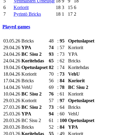
5
Vehmaisten Urheilijat
18
9
9
18
6
Koriorit
18
3
15
6
7
Pyrintö Bricks
18
1
17
2
Played games
03.05.26
Bricks
48
:
95
Opetuslapset
29.04.26
YPA
74
:
57
Koriorit
24.04.26
BC Sisu 2
93
:
73
YPA
24.04.26
Koritehdas
65
:
62
Bricks
19.04.26
Opetuslapset
82
:
74
Koritehdas
18.04.26
Koriorit
70
:
73
VehU
17.04.26
Bricks
56
:
84
Koriorit
14.04.26
VehU
69
:
78
BC Sisu 2
10.04.26
BC Sisu 2
76
:
61
Koriorit
29.03.26
Koriorit
57
:
97
Opetuslapset
27.03.26
BC Sisu 2
73
:
64
Bricks
25.03.26
YPA
94
:
60
VehU
20.03.26
BC Sisu 2
61
:
100
Opetuslapset
20.03.26
Bricks
52
:
84
YPA
20.03.26
Koritehdas
55
:
49
Koriorit