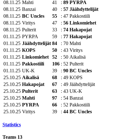
08.11.25
Mahti
41
:
89
PYRPA
08.11.25
Banzai
40
:
57
Jäähdyttelijät
08.11.25
BC Uncles
55
:
47
Pakkostiili
08.11.25
Viritys
47
:
56
Linkomiehet
08.11.25
Pulterit
33
:
74
Hakapojat
01.11.25
PYRPA
59
:
77
Hakapojat
01.11.25
Jäähdyttelijät
84
:
70
Mahti
01.11.25
KOPS
50
:
43
Viritys
01.11.25
Linkomiehet
52
:
50
Aikalisä
01.11.25
Pakkostiili
106
:
52
Pulterit
01.11.25
UK-K
39
:
90
BC Uncles
25.10.25
Aikalisä
68
:
49
KOPS
25.10.25
Hakapojat
67
:
49
Jäähdyttelijät
25.10.25
Pulterit
63
:
43
UK-K
25.10.25
Mahti
97
:
54
Banzai
25.10.25
PYRPA
66
:
52
Pakkostiili
25.10.25
Viritys
39
:
44
BC Uncles
Statistics
Teams
13