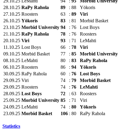
29.10.25
LeMahti
94
:
95
Morbid University
28.10.25
RaPy Rahola
89
:
88
Yökoris
27.10.25
Roosters
63
:
89
Viri
26.10.25
Yökoris
83
:
81
Morbid Basket
23.10.25
Morbid University
94
:
76
Lost Boys
21.10.25
RaPy Rahola
78
:
76
Roosters
20.10.25
Viri
93
:
71
LeMahti
11.10.25
Lost Boys
66
:
78
Viri
09.10.25
Morbid Basket
77
:
85
Morbid University
08.10.25
LeMahti
80
:
83
RaPy Rahola
06.10.25
Roosters
86
:
94
Yökoris
30.09.25
RaPy Rahola
60
:
76
Lost Boys
29.09.25
Viri
74
:
79
Morbid Basket
29.09.25
Roosters
74
:
76
LeMahti
28.09.25
Lost Boys
72
:
63
Roosters
25.09.25
Morbid University
85
:
71
Viri
24.09.25
LeMahti
74
:
80
Yökoris
23.09.25
Morbid Basket
106
:
80
RaPy Rahola
Statistics