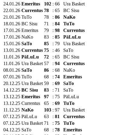
24.01.26
Emeritus
102
:
66
Ura Basket
22.01.26
Currentus
78
:
65
BC Sisu
21.01.26
TuTo
78
:
86
NaKo
18.01.26
BC Sisu
71
:
84
TuTo
17.01.26
Emeritus
79
:
98
Currentus
17.01.26
NaKo
83
:
85
PäLuLu
15.01.26
SaTo
85
:
79
Ura Basket
13.01.26
Currentus
75
:
46
SaTo
11.01.26
PäLuLu
72
:
65
BC Sisu
11.01.26
Ura Basket
57
:
94
Currentus
08.01.26
SaTo
86
:
68
NaKo
07.01.26
TuTo
68
:
74
Emeritus
20.12.25
Ura Basket
59
:
69
SaTo
14.12.25
BC Sisu
83
:
71
SaTo
13.12.25
Emeritus
97
:
75
PäLuLu
13.12.25
Currentus
65
:
69
TuTo
11.12.25
NaKo
103
:
97
Ura Basket
07.12.25
PäLuLu
63
:
81
Currentus
07.12.25
Ura Basket
71
:
75
TuTo
04.12.25
SaTo
68
:
78
Emeritus