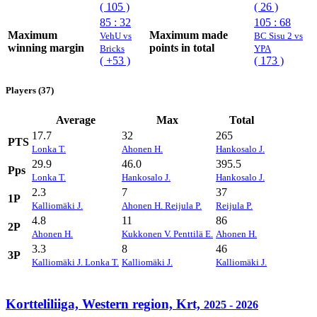
( 105 )
( 26 )
85 : 32
105 : 68
Maximum
Maximum made
VehU vs
BC Sisu 2 vs
winning margin
points in total
Bricks
YPA
( +53 )
( 173 )
Players (37)
Average
Max
Total
17.7
32
265
PTS
Lonka T.
Ahonen H.
Hankosalo J.
29.9
46.0
395.5
Pps
Lonka T.
Hankosalo J.
Hankosalo J.
2.3
7
37
1P
Kalliomäki J.
Ahonen H.
Reijula P.
Reijula P.
4.8
11
86
2P
Ahonen H.
Kukkonen V.
Penttilä E.
Ahonen H.
3.3
8
46
3P
Kalliomäki J.
Lonka T.
Kalliomäki J.
Kalliomäki J.
Kortteliliiga, Western region, Krt,
2025 - 2026