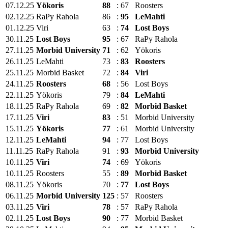
07.12.25
Yökoris
88
:
67
Roosters
02.12.25
RaPy Rahola
86
:
95
LeMahti
01.12.25
Viri
63
:
74
Lost Boys
30.11.25
Lost Boys
95
:
67
RaPy Rahola
27.11.25
Morbid University
71
:
62
Yökoris
26.11.25
LeMahti
73
:
83
Roosters
25.11.25
Morbid Basket
72
:
84
Viri
24.11.25
Roosters
68
:
56
Lost Boys
22.11.25
Yökoris
79
:
84
LeMahti
18.11.25
RaPy Rahola
69
:
82
Morbid Basket
17.11.25
Viri
83
:
51
Morbid University
15.11.25
Yökoris
77
:
61
Morbid University
12.11.25
LeMahti
94
:
77
Lost Boys
11.11.25
RaPy Rahola
91
:
93
Morbid University
10.11.25
Viri
74
:
69
Yökoris
10.11.25
Roosters
55
:
89
Morbid Basket
08.11.25
Yökoris
70
:
77
Lost Boys
06.11.25
Morbid University
125
:
57
Roosters
03.11.25
Viri
78
:
57
RaPy Rahola
02.11.25
Lost Boys
90
:
77
Morbid Basket