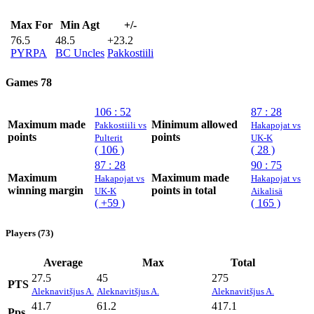
Max For
Min Agt
+/-
76.5
48.5
+23.2
PYRPA
BC Uncles
Pakkostiili
Games
78
106 : 52
87 : 28
Maximum made
Minimum allowed
Pakkostiili vs
Hakapojat vs
points
points
Pulterit
UK-K
( 106 )
( 28 )
87 : 28
90 : 75
Maximum
Maximum made
Hakapojat vs
Hakapojat vs
winning margin
points in total
UK-K
Aikalisä
( +59 )
( 165 )
Players (73)
Average
Max
Total
27.5
45
275
PTS
Aleknavitšjus A.
Aleknavitšjus A.
Aleknavitšjus A.
41.7
61.2
417.1
Pps