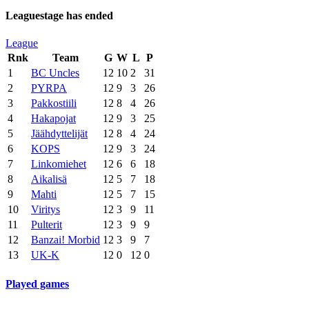
Leaguestage has ended
League
Rnk
Team
G
W
L
P
1
BC Uncles
12
10
2
31
2
PYRPA
12
9
3
26
3
Pakkostiili
12
8
4
26
4
Hakapojat
12
9
3
25
5
Jäähdyttelijät
12
8
4
24
6
KOPS
12
9
3
24
7
Linkomiehet
12
6
6
18
8
Aikalisä
12
5
7
18
9
Mahti
12
5
7
15
10
Viritys
12
3
9
11
11
Pulterit
12
3
9
9
12
Banzai! Morbid
12
3
9
7
13
UK-K
12
0
12
0
Played games